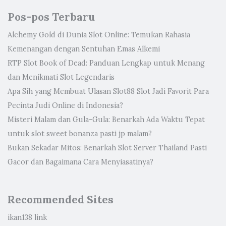
Pos-pos Terbaru
Alchemy Gold di Dunia Slot Online: Temukan Rahasia
Kemenangan dengan Sentuhan Emas Alkemi
RTP Slot Book of Dead: Panduan Lengkap untuk Menang
dan Menikmati Slot Legendaris
Apa Sih yang Membuat Ulasan Slot88 Slot Jadi Favorit Para
Pecinta Judi Online di Indonesia?
Misteri Malam dan Gula-Gula: Benarkah Ada Waktu Tepat
untuk slot sweet bonanza pasti jp malam?
Bukan Sekadar Mitos: Benarkah Slot Server Thailand Pasti
Gacor dan Bagaimana Cara Menyiasatinya?
Recommended Sites
ikan138 link