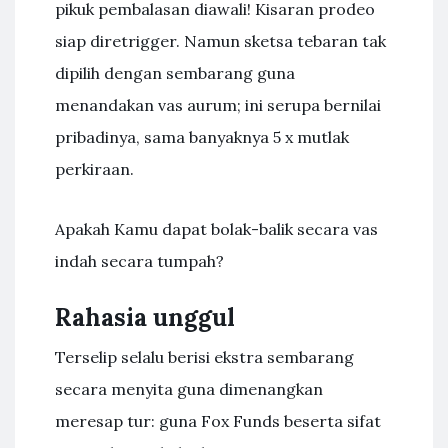
pikuk pembalasan diawali! Kisaran prodeo
siap diretrigger. Namun sketsa tebaran tak
dipilih dengan sembarang guna
menandakan vas aurum; ini serupa bernilai
pribadinya, sama banyaknya 5 x mutlak
perkiraan.
Apakah Kamu dapat bolak-balik secara vas
indah secara tumpah?
Rahasia unggul
Terselip selalu berisi ekstra sembarang
secara menyita guna dimenangkan
meresap tur: guna Fox Funds beserta sifat