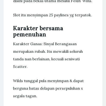
disini pada bekas utama melalui Foxin’ Wins.
Slot itu menyimpan 25 paylines yg terpatok.
Karakter bersama
pemenuhan
Karakter Ganas: Sinyal Berangasan
merupakan rubah. Itu mewakili seluruh
tanda nan berlainan, kecuali seniwati
Scatter.
Wilds tunggal pula menyimpan & dapat
berguna batas delapan persepuluhan x
segala tagan.