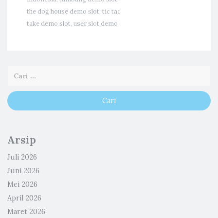
the dog house demo slot
,
tic tac
take demo slot
,
user slot demo
Arsip
Juli 2026
Juni 2026
Mei 2026
April 2026
Maret 2026