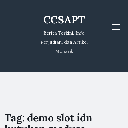
CCSAPT
Menu
Berita Terkini, Info
Perjudian, dan Artikel
Menarik
Tag:
demo slot idn