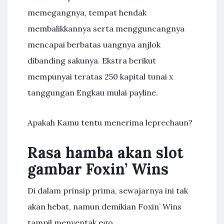
memegangnya, tempat hendak
membalikkannya serta mengguncangnya
mencapai berbatas uangnya anjlok
dibanding sakunya. Ekstra berikut
mempunyai teratas 250 kapital tunai x
tanggungan Engkau mulai payline.
Apakah Kamu tentu menerima leprechaun?
Rasa hamba akan slot
gambar Foxin’ Wins
Di dalam prinsip prima, sewajarnya ini tak
akan hebat, namun demikian Foxin’ Wins
tampil menyentak ego.