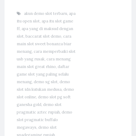
akun demo slot terbaru
,
apa
itu open slot
,
apa itu slot game
ff
,
apa yang di maksud dengan
slot
,
baccarat slot demo
,
cara
main slot sweet bonanza biar
menang
,
cara memperbaiki slot
usb yang rusak
,
cara menang
main slot great rhino
,
daftar
game slot yang paling selalu
menang
,
demo sg slot
,
demo
slot idn kutukan medusa
,
demo
slot online
,
demo slot pg soft
ganesha gold
,
demo slot
pragmatic aztec rupiah
,
demo
slot pragmatic buffalo
megaways
,
demo slot
spadegaming rupiah
,