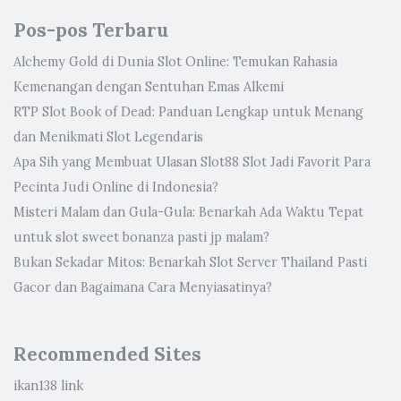
Pos-pos Terbaru
Alchemy Gold di Dunia Slot Online: Temukan Rahasia
Kemenangan dengan Sentuhan Emas Alkemi
RTP Slot Book of Dead: Panduan Lengkap untuk Menang
dan Menikmati Slot Legendaris
Apa Sih yang Membuat Ulasan Slot88 Slot Jadi Favorit Para
Pecinta Judi Online di Indonesia?
Misteri Malam dan Gula-Gula: Benarkah Ada Waktu Tepat
untuk slot sweet bonanza pasti jp malam?
Bukan Sekadar Mitos: Benarkah Slot Server Thailand Pasti
Gacor dan Bagaimana Cara Menyiasatinya?
Recommended Sites
ikan138 link