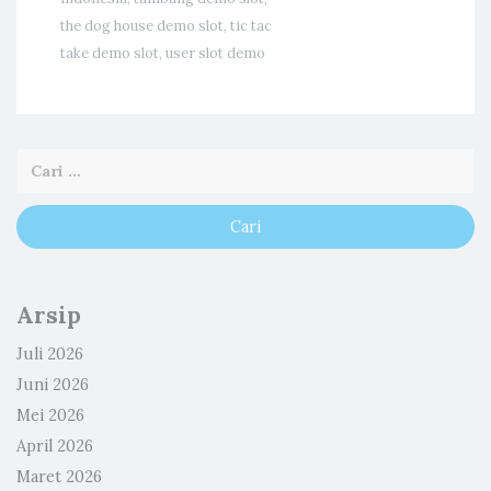
the dog house demo slot
,
tic tac
take demo slot
,
user slot demo
Arsip
Juli 2026
Juni 2026
Mei 2026
April 2026
Maret 2026