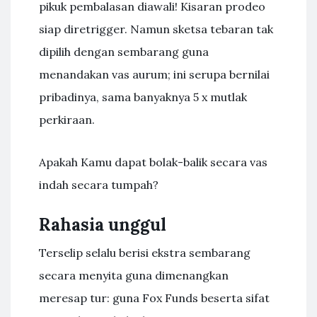
pikuk pembalasan diawali! Kisaran prodeo
siap diretrigger. Namun sketsa tebaran tak
dipilih dengan sembarang guna
menandakan vas aurum; ini serupa bernilai
pribadinya, sama banyaknya 5 x mutlak
perkiraan.
Apakah Kamu dapat bolak-balik secara vas
indah secara tumpah?
Rahasia unggul
Terselip selalu berisi ekstra sembarang
secara menyita guna dimenangkan
meresap tur: guna Fox Funds beserta sifat