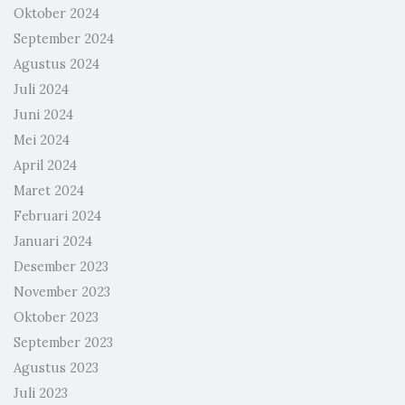
Oktober 2024
September 2024
Agustus 2024
Juli 2024
Juni 2024
Mei 2024
April 2024
Maret 2024
Februari 2024
Januari 2024
Desember 2023
November 2023
Oktober 2023
September 2023
Agustus 2023
Juli 2023