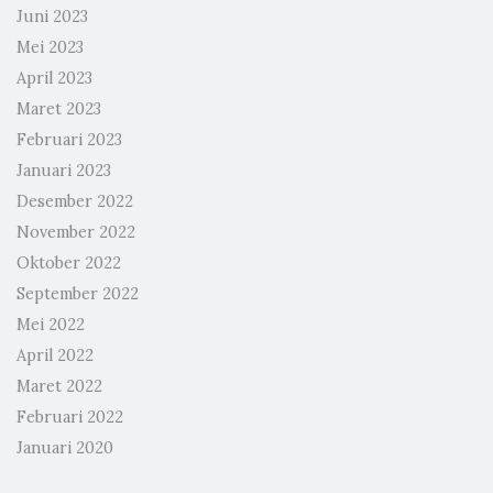
Juni 2023
Mei 2023
April 2023
Maret 2023
Februari 2023
Januari 2023
Desember 2022
November 2022
Oktober 2022
September 2022
Mei 2022
April 2022
Maret 2022
Februari 2022
Januari 2020