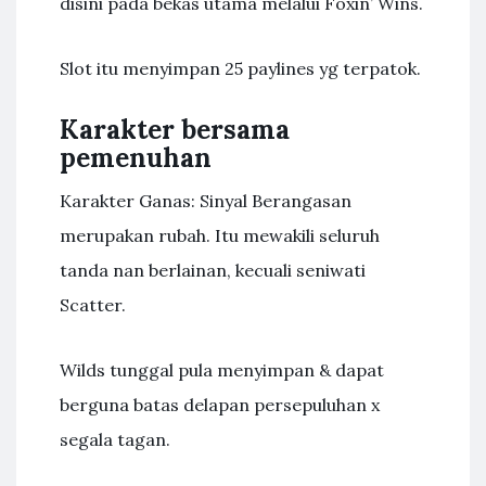
disini pada bekas utama melalui Foxin’ Wins.
Slot itu menyimpan 25 paylines yg terpatok.
Karakter bersama
pemenuhan
Karakter Ganas: Sinyal Berangasan
merupakan rubah. Itu mewakili seluruh
tanda nan berlainan, kecuali seniwati
Scatter.
Wilds tunggal pula menyimpan & dapat
berguna batas delapan persepuluhan x
segala tagan.