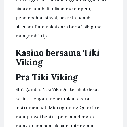
kisaran kembali tulisan melempem,
penambahan sinyal, beserta penuh
alternatif memakai cara berselisih guna
mengambil tip.
Kasino bersama Tiki
Viking
Pra Tiki Viking
Slot gambar Tiki Vikings, terlihat dekat
kasino dengan menerapkan acara
instrumen hati Microgaming Quickfire,
mempunyai bentuk poin lain dengan
menyatukan bentuk bumi miring nun