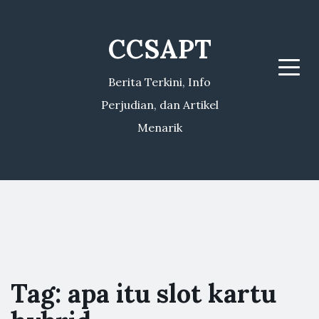
CCSAPT
Menu
Berita Terkini, Info
Perjudian, dan Artikel
Menarik
Tag:
apa itu slot kartu