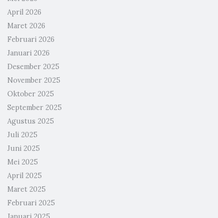
April 2026
Maret 2026
Februari 2026
Januari 2026
Desember 2025
November 2025
Oktober 2025
September 2025
Agustus 2025
Juli 2025
Juni 2025
Mei 2025
April 2025
Maret 2025
Februari 2025
Januari 2025