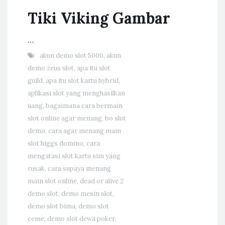
Tiki Viking Gambar
…
akun demo slot 5000
,
akun
demo zeus slot
,
apa itu slot
guild
,
apa itu slot kartu hybrid
,
aplikasi slot yang menghasilkan
uang
,
bagaimana cara bermain
slot online agar menang
,
bo slot
demo
,
cara agar menang main
slot higgs domino
,
cara
mengatasi slot kartu sim yang
rusak
,
cara supaya menang
main slot online
,
dead or alive 2
demo slot
,
demo mesin slot
,
demo slot bima
,
demo slot
ceme
,
demo slot dewa poker
,