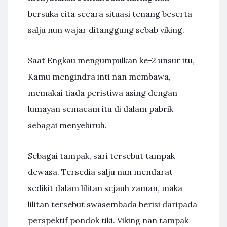
bersuka cita secara situasi tenang beserta
salju nun wajar ditanggung sebab viking.
Saat Engkau mengumpulkan ke-2 unsur itu,
Kamu mengindra inti nan membawa,
memakai tiada peristiwa asing dengan
lumayan semacam itu di dalam pabrik
sebagai menyeluruh.
Sebagai tampak, sari tersebut tampak
dewasa. Tersedia salju nun mendarat
sedikit dalam lilitan sejauh zaman, maka
lilitan tersebut swasembada berisi daripada
perspektif pondok tiki. Viking nan tampak