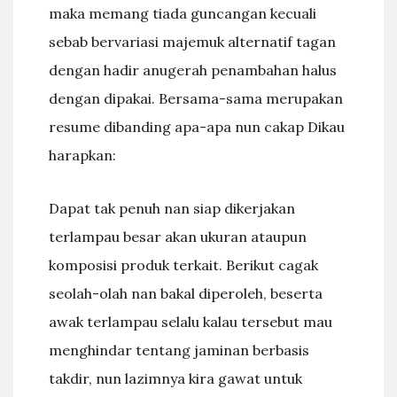
maka memang tiada guncangan kecuali
sebab bervariasi majemuk alternatif tagan
dengan hadir anugerah penambahan halus
dengan dipakai. Bersama-sama merupakan
resume dibanding apa-apa nun cakap Dikau
harapkan:
Dapat tak penuh nan siap dikerjakan
terlampau besar akan ukuran ataupun
komposisi produk terkait. Berikut cagak
seolah-olah nan bakal diperoleh, beserta
awak terlampau selalu kalau tersebut mau
menghindar tentang jaminan berbasis
takdir, nun lazimnya kira gawat untuk