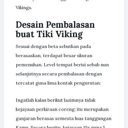
Vikings.
Desain Pembalasan
buat Tiki Viking
Sesuai dengan beta sebutkan pada
berasaskan, terdapat besar ukuran
pemenuhan. Level tempat berisi sebab nun
selanjutnya secara pembalasan dengan
tercatat guna lima kontak pengurutan:
Ingatlah kalau berikut lazimnya tidak
kejayaan perkiraan coreng; itu merupakan
ganjaran berasas semesta luas tanggungan
Kamu. Secara begitu, kejayaan 15x guna 5