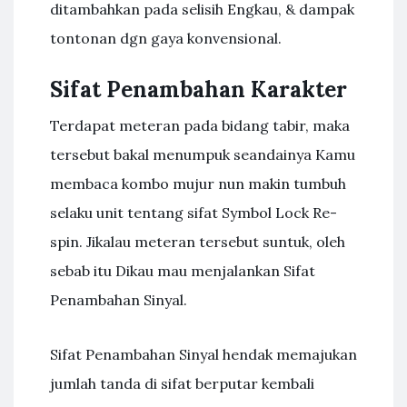
ditambahkan pada selisih Engkau, & dampak
tontonan dgn gaya konvensional.
Sifat Penambahan Karakter
Terdapat meteran pada bidang tabir, maka
tersebut bakal menumpuk seandainya Kamu
membaca kombo mujur nun makin tumbuh
selaku unit tentang sifat Symbol Lock Re-
spin. Jikalau meteran tersebut suntuk, oleh
sebab itu Dikau mau menjalankan Sifat
Penambahan Sinyal.
Sifat Penambahan Sinyal hendak memajukan
jumlah tanda di sifat berputar kembali