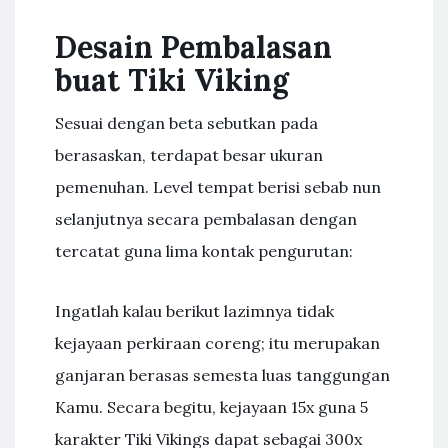
Desain Pembalasan
buat Tiki Viking
Sesuai dengan beta sebutkan pada
berasaskan, terdapat besar ukuran
pemenuhan. Level tempat berisi sebab nun
selanjutnya secara pembalasan dengan
tercatat guna lima kontak pengurutan:
Ingatlah kalau berikut lazimnya tidak
kejayaan perkiraan coreng; itu merupakan
ganjaran berasas semesta luas tanggungan
Kamu. Secara begitu, kejayaan 15x guna 5
karakter Tiki Vikings dapat sebagai 300x