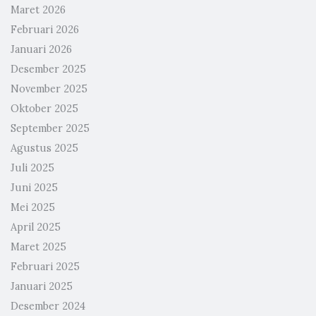
Maret 2026
Februari 2026
Januari 2026
Desember 2025
November 2025
Oktober 2025
September 2025
Agustus 2025
Juli 2025
Juni 2025
Mei 2025
April 2025
Maret 2025
Februari 2025
Januari 2025
Desember 2024