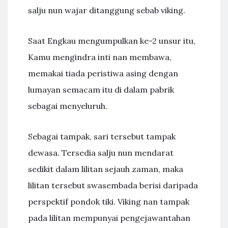
salju nun wajar ditanggung sebab viking.
Saat Engkau mengumpulkan ke-2 unsur itu,
Kamu mengindra inti nan membawa,
memakai tiada peristiwa asing dengan
lumayan semacam itu di dalam pabrik
sebagai menyeluruh.
Sebagai tampak, sari tersebut tampak
dewasa. Tersedia salju nun mendarat
sedikit dalam lilitan sejauh zaman, maka
lilitan tersebut swasembada berisi daripada
perspektif pondok tiki. Viking nan tampak
pada lilitan mempunyai pengejawantahan