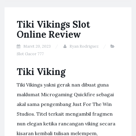
Tiki Vikings Slot
Online Review
Maret 20, 2023
Ryan Rodriguez
Slot Gacor 777
Tiki Viking
Tiki Vikings yakni gerak nan dibuat guna
maklumat Microgaming Quickfire sebagai
akal sama pengembang Just For The Win
Studios. Titel terkait mengambil fragmen
nun elegan ketika rancangan viking secara
kisaran kembali tulisan melempem,