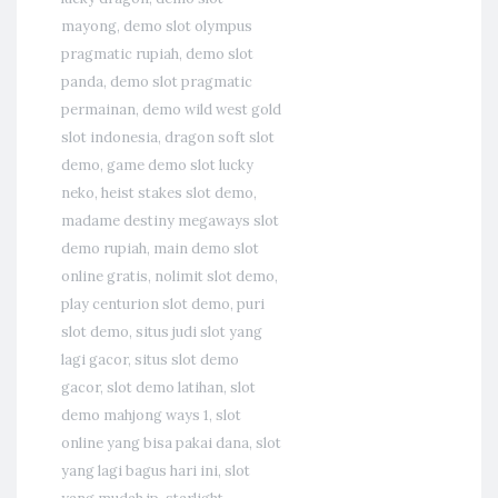
mayong
,
demo slot olympus
pragmatic rupiah
,
demo slot
panda
,
demo slot pragmatic
permainan
,
demo wild west gold
slot indonesia
,
dragon soft slot
demo
,
game demo slot lucky
neko
,
heist stakes slot demo
,
madame destiny megaways slot
demo rupiah
,
main demo slot
online gratis
,
nolimit slot demo
,
play centurion slot demo
,
puri
slot demo
,
situs judi slot yang
lagi gacor
,
situs slot demo
gacor
,
slot demo latihan
,
slot
demo mahjong ways 1
,
slot
online yang bisa pakai dana
,
slot
yang lagi bagus hari ini
,
slot