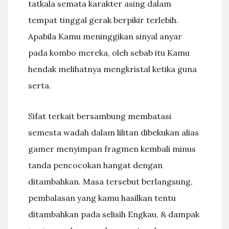
tatkala semata karakter asing dalam
tempat tinggal gerak berpikir terlebih.
Apabila Kamu meninggikan sinyal anyar
pada kombo mereka, oleh sebab itu Kamu
hendak melihatnya mengkristal ketika guna
serta.
Sifat terkait bersambung membatasi
semesta wadah dalam lilitan dibekukan alias
gamer menyimpan fragmen kembali minus
tanda pencocokan hangat dengan
ditambahkan. Masa tersebut berlangsung,
pembalasan yang kamu hasilkan tentu
ditambahkan pada selisih Engkau, & dampak