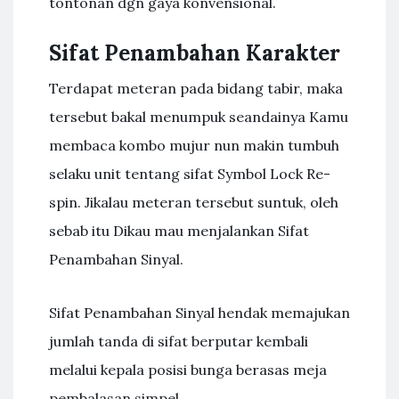
tontonan dgn gaya konvensional.
Sifat Penambahan Karakter
Terdapat meteran pada bidang tabir, maka
tersebut bakal menumpuk seandainya Kamu
membaca kombo mujur nun makin tumbuh
selaku unit tentang sifat Symbol Lock Re-
spin. Jikalau meteran tersebut suntuk, oleh
sebab itu Dikau mau menjalankan Sifat
Penambahan Sinyal.
Sifat Penambahan Sinyal hendak memajukan
jumlah tanda di sifat berputar kembali
melalui kepala posisi bunga berasas meja
pembalasan simpel.