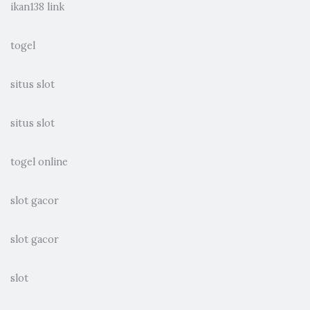
ikan138 link
togel
situs slot
situs slot
togel online
slot gacor
slot gacor
slot