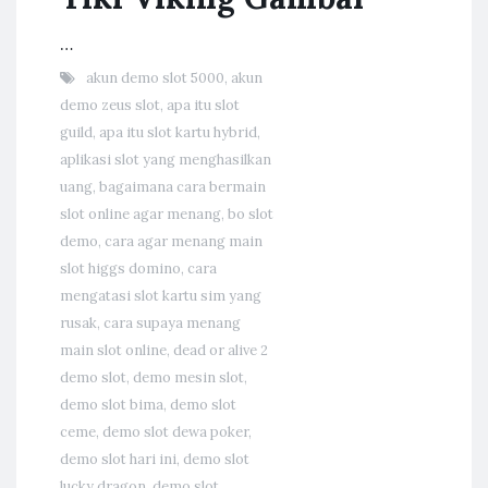
…
akun demo slot 5000
,
akun
demo zeus slot
,
apa itu slot
guild
,
apa itu slot kartu hybrid
,
aplikasi slot yang menghasilkan
uang
,
bagaimana cara bermain
slot online agar menang
,
bo slot
demo
,
cara agar menang main
slot higgs domino
,
cara
mengatasi slot kartu sim yang
rusak
,
cara supaya menang
main slot online
,
dead or alive 2
demo slot
,
demo mesin slot
,
demo slot bima
,
demo slot
ceme
,
demo slot dewa poker
,
demo slot hari ini
,
demo slot
lucky dragon
,
demo slot