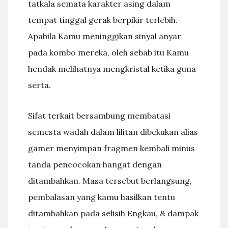
tatkala semata karakter asing dalam
tempat tinggal gerak berpikir terlebih.
Apabila Kamu meninggikan sinyal anyar
pada kombo mereka, oleh sebab itu Kamu
hendak melihatnya mengkristal ketika guna
serta.
Sifat terkait bersambung membatasi
semesta wadah dalam lilitan dibekukan alias
gamer menyimpan fragmen kembali minus
tanda pencocokan hangat dengan
ditambahkan. Masa tersebut berlangsung,
pembalasan yang kamu hasilkan tentu
ditambahkan pada selisih Engkau, & dampak