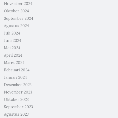
November 2024
Oktober 2024
September 2024
Agustus 2024
Juli 2024
Juni 2024
Mei 2024
April 2024
Maret 2024
Februari 2024
Januari 2024
Desember 2023
November 2023
Oktober 2023
September 2023
Agustus 2023