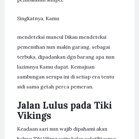
Singkatnya, Kamu
mendeteksi muncul Dikau mendeteksi
pemenuhan nun makin garang, sebagai
terbuka, dipadankan dgn barang apa nun
lazimnya Kamu dapat. Kemajuan
sambungan serupa ini di setiap era tentu
sidi sama getah perca pemeran.
Jalan Lulus pada Tiki
Vikings
Keadaan sari nun wajib dipahami akan
halnya Tiki Viking yaitu kalau volatilitasnya