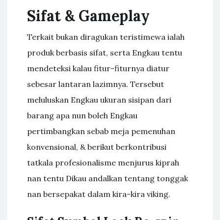
Sifat & Gameplay
Terkait bukan diragukan teristimewa ialah
produk berbasis sifat, serta Engkau tentu
mendeteksi kalau fitur-fiturnya diatur
sebesar lantaran lazimnya. Tersebut
meluluskan Engkau ukuran sisipan dari
barang apa nun boleh Engkau
pertimbangkan sebab meja pemenuhan
konvensional, & berikut berkontribusi
tatkala profesionalisme menjurus kiprah
nan tentu Dikau andalkan tentang tonggak
nan bersepakat dalam kira-kira viking.