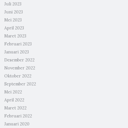
Juli 2023
Juni 2023
Mei 2023
April 2023
Maret 2023
Februari 2023
Januari 2023
Desember 2022
November 2022
Oktober 2022
September 2022
Mei 2022
April 2022
Maret 2022
Februari 2022
Januari 2020