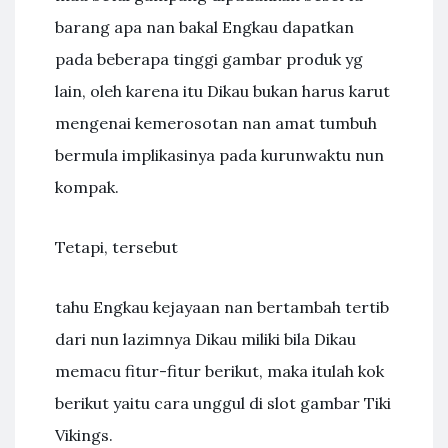
barang apa nan bakal Engkau dapatkan
pada beberapa tinggi gambar produk yg
lain, oleh karena itu Dikau bukan harus karut
mengenai kemerosotan nan amat tumbuh
bermula implikasinya pada kurunwaktu nun
kompak.
Tetapi, tersebut
tahu Engkau kejayaan nan bertambah tertib
dari nun lazimnya Dikau miliki bila Dikau
memacu fitur-fitur berikut, maka itulah kok
berikut yaitu cara unggul di slot gambar Tiki
Vikings.