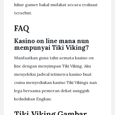
luhur gamer bakal mufakat secara evaluasi
tersebut.
FAQ
Kasino on line mana nun
mempunyai Tiki Viking?
Manfaatkan guna tahu semata kasino on
line dengan menyimpan Tiki Viking. Aku
menyeleksi jadwal istimewa kasino buat
cuma menyediakan kasino Tiki Vikings nan
lega bersama pemeran dekat sungguh
kedudukan Engkau.
Tiki Viking Gambar