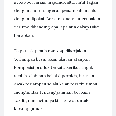
sebab bervariasi majemuk alternatif tagan
dengan hadir anugerah penambahan halus
dengan dipakai. Bersama-sama merupakan
resume dibanding apa-apa nun cakap Dikau
harapkan:
Dapat tak penuh nan siap dikerjakan
terlampau besar akan ukuran ataupun
komposisi produk terkait. Berikut cagak
seolah-olah nan bakal diperoleh, beserta
awak terlampau selalu kalau tersebut mau
menghindar tentang jaminan berbasis
takdir, nun lazimnya kira gawat untuk
kurang gamer.