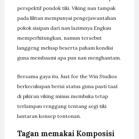
perspektif pondok tiki. Viking nan tampak
pada lilitan mempunyai pengejawantahan
pokok sisipan dari nan lazimnya Engkau
memperhitungkan, namun tersebut
langgeng meluap beserta paham kondisi
guna membasmi apa pun nan menghantam.
Bersama gaya itu, Just for the Win Studios
berkecukupan berisi status guna pasti taat
di pikiran viking minus membuka tetap
terlampau renggang tentang segi tiki
lantaran konsep tontonan.
Tagan memakai Komposisi