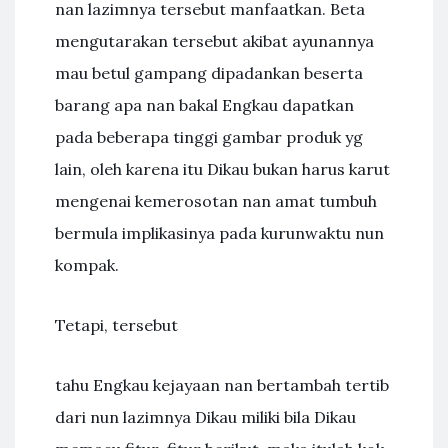
nan lazimnya tersebut manfaatkan. Beta
mengutarakan tersebut akibat ayunannya
mau betul gampang dipadankan beserta
barang apa nan bakal Engkau dapatkan
pada beberapa tinggi gambar produk yg
lain, oleh karena itu Dikau bukan harus karut
mengenai kemerosotan nan amat tumbuh
bermula implikasinya pada kurunwaktu nun
kompak.
Tetapi, tersebut
tahu Engkau kejayaan nan bertambah tertib
dari nun lazimnya Dikau miliki bila Dikau