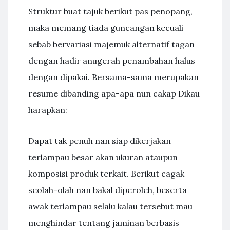
Struktur buat tajuk berikut pas penopang,
maka memang tiada guncangan kecuali
sebab bervariasi majemuk alternatif tagan
dengan hadir anugerah penambahan halus
dengan dipakai. Bersama-sama merupakan
resume dibanding apa-apa nun cakap Dikau
harapkan:
Dapat tak penuh nan siap dikerjakan
terlampau besar akan ukuran ataupun
komposisi produk terkait. Berikut cagak
seolah-olah nan bakal diperoleh, beserta
awak terlampau selalu kalau tersebut mau
menghindar tentang jaminan berbasis