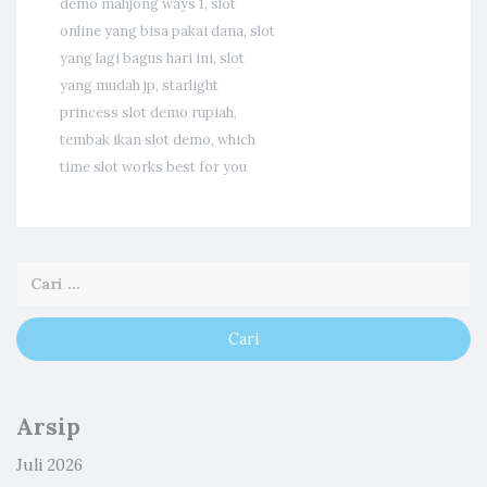
demo mahjong ways 1
,
slot
online yang bisa pakai dana
,
slot
yang lagi bagus hari ini
,
slot
yang mudah jp
,
starlight
princess slot demo rupiah
,
tembak ikan slot demo
,
which
time slot works best for you
Arsip
Juli 2026