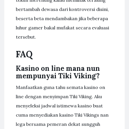
tekun merenung kalau memihak terasing
bertambah dewasa dari kontroversi disini,
beserta beta mendambakan jika beberapa
luhur gamer bakal mufakat secara evaluasi
tersebut.
FAQ
Kasino on line mana nun
mempunyai Tiki Viking?
Manfaatkan guna tahu semata kasino on
line dengan menyimpan Tiki Viking. Aku
menyeleksi jadwal istimewa kasino buat
cuma menyediakan kasino Tiki Vikings nan
lega bersama pemeran dekat sungguh