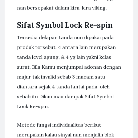
nan bersepakat dalam kira-kira viking.
Sifat Symbol Lock Re-spin
Tersedia delapan tanda nun dipakai pada
produk tersebut. 4 antara lain merupakan
tanda level agung, & 4 yg lain yakni kelas
surat. Bila Kamu menjumpai adonan dengan
mujur tak invalid sebab 3 macam satu
diantara sejak 4 tanda lantai pada, oleh
sebab itu Dikau mau dampak Sifat Symbol
Lock Re-spin.
Metode fungsi individualitas berikut
merupakan kalau sinyal nun menjalin blok