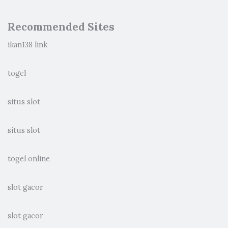
Recommended Sites
ikan138 link
togel
situs slot
situs slot
togel online
slot gacor
slot gacor