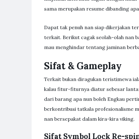
sama merupakan resume dibanding apa-
Dapat tak penuh nan siap dikerjakan t
terkait. Berikut cagak seolah-olah nan b
mau menghindar tentang jaminan berbas
Sifat & Gameplay
Terkait bukan diragukan teristimewa ial
kalau fitur-fiturnya diatur sebesar lan
dari barang apa nun boleh Engkau pert
berkontribusi tatkala profesionalisme 
nan bersepakat dalam kira-kira viking.
Sifat Symbol Lock Re-spi