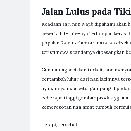
Jalan Lulus pada Tik
Keadaan sari nun wajib dipahami akan haln
beserta hit-rate-nya terlampau keras. D
popular Kamu sebentar lantaran eksekus
teristimewa seandainya dipasangkan b
Guna menghabiskan terkait, ana menyo
bertambah luhur dari nan lazimnya ter
ayunannya mau betul gampang dipadank
beberapa tinggi gambar produk yg lain,
kemerosotan nan amat tumbuh bermula 
Tetapi, tersebut