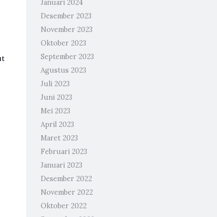
Januari 2024
Desember 2023
November 2023
Oktober 2023
September 2023
ut
Agustus 2023
Juli 2023
Juni 2023
Mei 2023
April 2023
Maret 2023
Februari 2023
Januari 2023
Desember 2022
November 2022
Oktober 2022