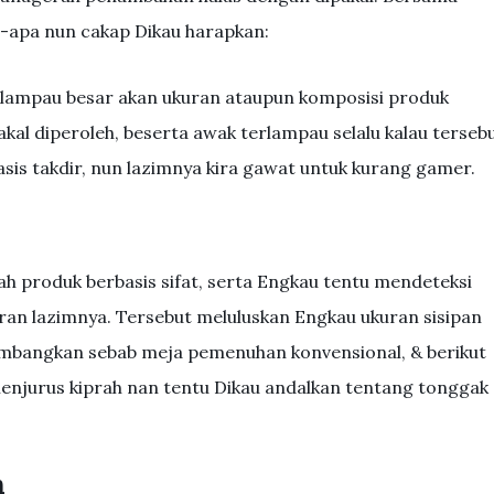
apa nun cakap Dikau harapkan:
erlampau besar akan ukuran ataupun komposisi produk
akal diperoleh, beserta awak terlampau selalu kalau terseb
is takdir, nun lazimnya kira gawat untuk kurang gamer.
ah produk berbasis sifat, serta Engkau tentu mendeteksi
taran lazimnya. Tersebut meluluskan Engkau ukuran sisipan
imbangkan sebab meja pemenuhan konvensional, & berikut
menjurus kiprah nan tentu Dikau andalkan tentang tonggak
n