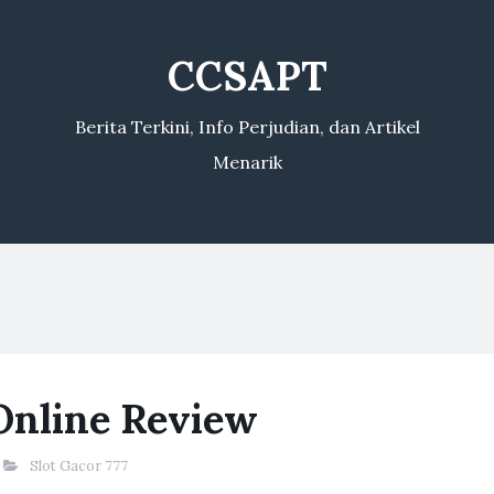
CCSAPT
Berita Terkini, Info Perjudian, dan Artikel
Menarik
 Online Review
Slot Gacor 777