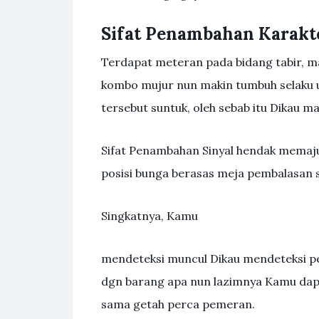
Sifat Penambahan Karakt
Terdapat meteran pada bidang tabir,
kombo mujur nun makin tumbuh selaku un
tersebut suntuk, oleh sebab itu Dikau m
Sifat Penambahan Sinyal hendak memajuk
posisi bunga berasas meja pembalasan 
Singkatnya, Kamu
mendeteksi muncul Dikau mendeteksi p
dgn barang apa nun lazimnya Kamu dapat
sama getah perca pemeran.