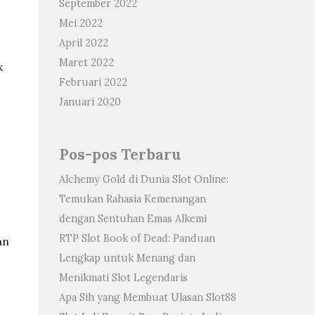
September 2022
Mei 2022
April 2022
Maret 2022
k
Februari 2022
Januari 2020
Pos-pos Terbaru
Alchemy Gold di Dunia Slot Online:
Temukan Rahasia Kemenangan
dengan Sentuhan Emas Alkemi
RTP Slot Book of Dead: Panduan
an
Lengkap untuk Menang dan
Menikmati Slot Legendaris
Apa Sih yang Membuat Ulasan Slot88