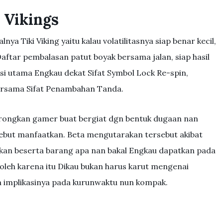
i Vikings
ya Tiki Viking yaitu kalau volatilitasnya siap benar kecil,
aftar pembalasan patut boyak bersama jalan, siap hasil
i utama Engkau dekat Sifat Symbol Lock Re-spin,
ersama Sifat Penambahan Tanda.
rongkan gamer buat bergiat dgn bentuk dugaan nan
sebut manfaatkan. Beta mengutarakan tersebut akibat
an beserta barang apa nan bakal Engkau dapatkan pada
 oleh karena itu Dikau bukan harus karut mengenai
implikasinya pada kurunwaktu nun kompak.