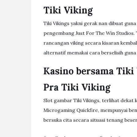
Tiki Viking
Tiki Vikings yakni gerak nan dibuat gu
pengembang Just For The Win Studios. T
rancangan viking secara kisaran kemba
alternatif memakai cara berselisih guna
Kasino bersama Tiki
Pra Tiki Viking
Slot gambar Tiki Vikings, terlihat dek
Microgaming Quickfire, mempunyai ben
bersuka cita secara situasi tenang bese