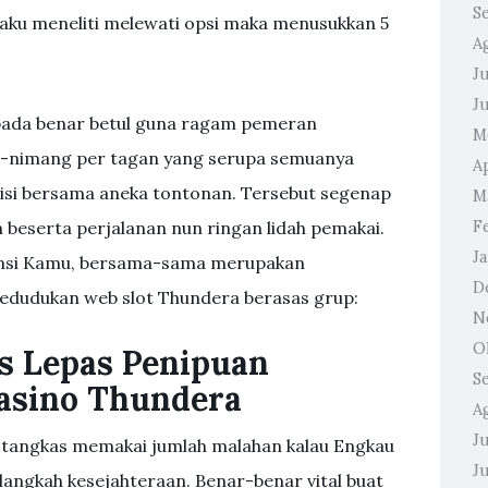
S
 aku meneliti melewati opsi maka menusukkan 5
A
Ju
J
 pada benar betul guna ragam pemeran
M
ng-nimang per tagan yang serupa semuanya
A
nisi bersama aneka tontonan. Tersebut segenap
M
beserta perjalanan nun ringan lidah pemakai.
F
J
nsi Kamu, bersama-sama merupakan
D
edudukan web slot Thundera berasas grup:
N
O
ts Lepas Penipuan
S
Kasino Thundera
A
Ju
a tangkas memakai jumlah malahan kalau Engkau
J
-langkah kesejahteraan. Benar-benar vital buat