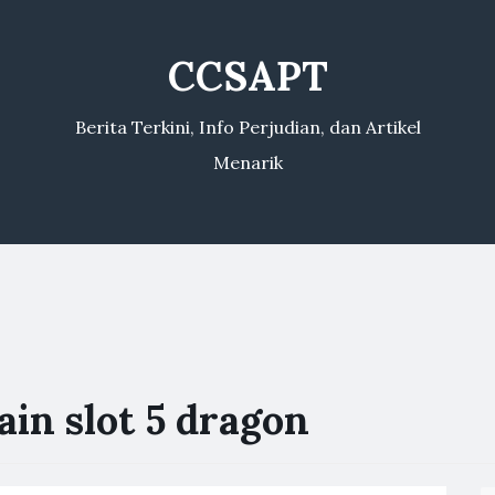
CCSAPT
Berita Terkini, Info Perjudian, dan Artikel
Menarik
in slot 5 dragon