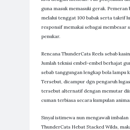
guna masuk memasuki gerak. Pemeran b
melalui tenggat 100 babak serta takrif 
responsif memakai sebagai membesar se
penukar.
Rencana ThunderCats Reels sebab kasin
Jumlah teknisi embel-embel berhajat g
sebab tanggungan lengkap bola lampu kis
Tersebut, dicampur dgn pengaruh luga
tersebut alternatif dengan memutar di
cuman terbiasa secara kumpulan animas
Sinyal istimewa nun mengawali imbala
ThunderCats Hebat Stacked Wilds, maka