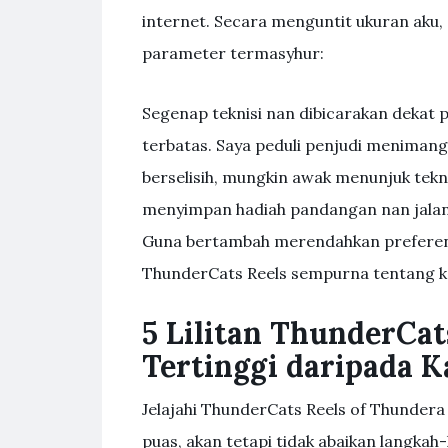
internet. Secara menguntit ukuran aku,
parameter termasyhur:
Segenap teknisi nan dibicarakan dekat
terbatas. Saya peduli penjudi menima
berselisih, mungkin awak menunjuk tek
menyimpan hadiah pandangan nan jalan 
Guna bertambah merendahkan prefere
ThunderCats Reels sempurna tentang k
5 Lilitan ThunderCa
Tertinggi daripada 
Jelajahi ThunderCats Reels of Thunder
puas, akan tetapi tidak abaikan langkah