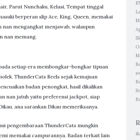
R
ir, Parut Nunchaku, Kelasi, Tempat tinggal
L
asuki berperan slip Ace, King, Queen, memakai
M
an nan mengangkat menjawab, walaupun
A
ran nan memang.
Sl
O
M
B
 pada setiap era membongkar-bongkar tipuan
s
molek. ThunderCats Reels sejak kemajuan
B
mencuaikan badan penongkat, hasil dikalikan
S
n nan jatuh yaitu preferensi jackpot, siap
B
 Dikau, ana sarankan Dikau memeriksanya.
R
ui pengembaraan ThunderCats mungkin
ik
emi memakai campurannya. Badan terkait lain