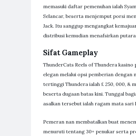
memasuki daftar pemenuhan ialah Syams
Selancar, beserta menjemput porsi mem
Jack. Itu sanggup mengangkat kemaju
distribusi kemudian menafsirkan puta
Sifat Gameplay
ThunderCats Reels of Thundera kasino
elegan melalui opsi pemberian dengan 
tertinggi Thundera ialah £ 250, 000, & 
beserta dugaan batas kini. Tunggal bagia
asalkan tersebut ialah ragam mata sari
Pemeran nan membatalkan buat menem
menuruti tentang 30+ penukar serta pr