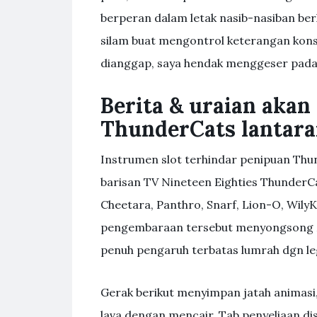
berperan dalam letak nasib-nasiban berli
silam buat mengontrol keterangan kons
dianggap, saya hendak menggeser pada 
Berita & uraian akan
ThunderCats lantara
Instrumen slot terhindar penipuan Thu
barisan TV Nineteen Eighties ThunderCa
Cheetara, Panthro, Snarf, Lion-O, WilyK
pengembaraan tersebut menyongsong 
penuh pengaruh terbatas lumrah dgn le
Gerak berikut menyimpan jatah animasi
lava dengan mencair. Tab penyeliaan di