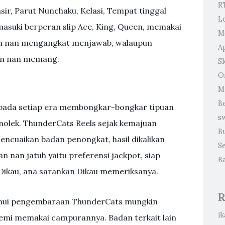
R
ir, Parut Nunchaku, Kelasi, Tempat tinggal
L
asuki berperan slip Ace, King, Queen, memakai
M
an nan mengangkat menjawab, walaupun
A
ran nan memang.
Sl
O
M
B
 pada setiap era membongkar-bongkar tipuan
s
molek. ThunderCats Reels sejak kemajuan
B
mencuaikan badan penongkat, hasil dikalikan
S
n nan jatuh yaitu preferensi jackpot, siap
B
 Dikau, ana sarankan Dikau memeriksanya.
R
ui pengembaraan ThunderCats mungkin
ik
emi memakai campurannya. Badan terkait lain