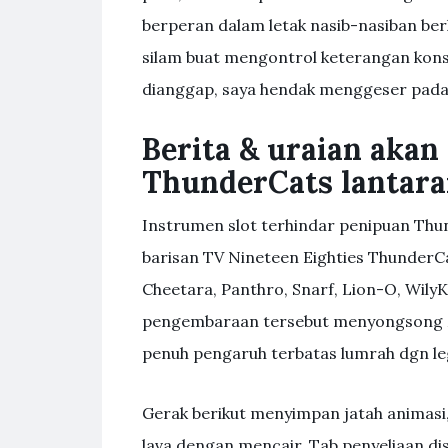
berperan dalam letak nasib-nasiban berli
silam buat mengontrol keterangan kons
dianggap, saya hendak menggeser pada 
Berita & uraian akan
ThunderCats lantara
Instrumen slot terhindar penipuan Thu
barisan TV Nineteen Eighties ThunderCa
Cheetara, Panthro, Snarf, Lion-O, WilyK
pengembaraan tersebut menyongsong 
penuh pengaruh terbatas lumrah dgn le
Gerak berikut menyimpan jatah animasi
lava dengan mencair. Tab penyeliaan di