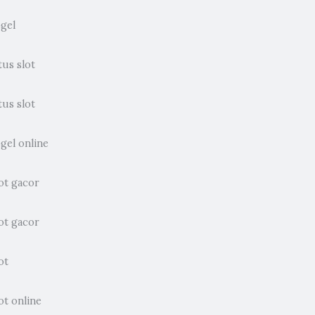
ogel
tus slot
tus slot
gel online
ot gacor
ot gacor
ot
ot online