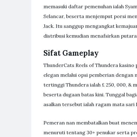
memasuki daftar pemenuhan ialah Syams
Selancar, beserta menjemput porsi mem
Jack. Itu sanggup mengangkat kemaju
distribusi kemudian menafsirkan puta
Sifat Gameplay
ThunderCats Reels of Thundera kasino
elegan melalui opsi pemberian dengan 
tertinggi Thundera ialah £ 250, 000, & 
beserta dugaan batas kini. Tunggal bagia
asalkan tersebut ialah ragam mata sari
Pemeran nan membatalkan buat menem
menuruti tentang 30+ penukar serta pr