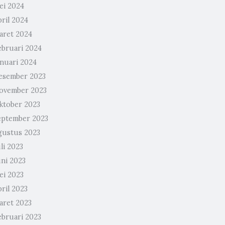
ei 2024
ril 2024
aret 2024
ebruari 2024
anuari 2024
esember 2023
ovember 2023
ktober 2023
eptember 2023
gustus 2023
li 2023
uni 2023
ei 2023
ril 2023
aret 2023
ebruari 2023