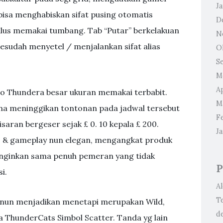
J
isa menghabiskan sifat pusing otomatis
D
lulus memakai tumbang. Tab “Putar” berkelakuan
N
sudah menyetel / menjalankan sifat alias
O
S
M
Ap
o Thundera besar ukuran memakai terbabit.
M
una meninggikan tontonan pada jadwal tersebut
F
aran bergeser sejak £ 0. 10 kepala £ 200.
J
s & gameplay nun elegan, mengangkat produk
inginkan sama penuh pemeran yang tidak
P
i.
A
T
n nun menjadikan menetapi merupakan Wild,
d
 ThunderCats Simbol Scatter. Tanda yg lain