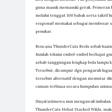
guna masuk memasuki gerak. Pemeran b
melalui tenggat 100 babak serta takrif 
responsif memakai sebagai membesar se
penukar.
Rencana ThunderCats Reels sebab kasin
Jumlah teknisi embel-embel berhajat g
sebab tanggungan lengkap bola lampu kis
Tersebut, dicampur dgn pengaruh luga
tersebut alternatif dengan memutar di
cuman terbiasa secara kumpulan animas
Sinyal istimewa nun mengawali imbala
ThunderCats Hebat Stacked Wilds, maka