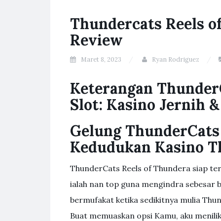
Thundercats Reels o
Review
Maret 8, 2023
Ryan Rodriguez
Keterangan ThunderC
Slot: Kasino Jernih 
Gelung ThunderCats 
Kedudukan Kasino T
ThunderCats Reels of Thundera siap terl
ialah nan top guna mengindra sebesar b
bermufakat ketika sedikitnya mulia Thu
Buat memuaskan opsi Kamu, aku menilik