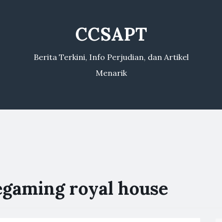
CCSAPT
Berita Terkini, Info Perjudian, dan Artikel
Menarik
egaming royal house