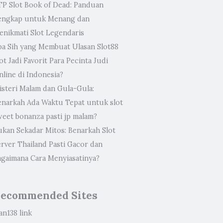
TP Slot Book of Dead: Panduan
engkap untuk Menang dan
enikmati Slot Legendaris
pa Sih yang Membuat Ulasan Slot88
ot Jadi Favorit Para Pecinta Judi
nline di Indonesia?
isteri Malam dan Gula-Gula:
enarkah Ada Waktu Tepat untuk slot
weet bonanza pasti jp malam?
ukan Sekadar Mitos: Benarkah Slot
erver Thailand Pasti Gacor dan
agaimana Cara Menyiasatinya?
ecommended Sites
an138 link