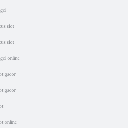
ogel
tus slot
tus slot
gel online
ot gacor
ot gacor
ot
ot online