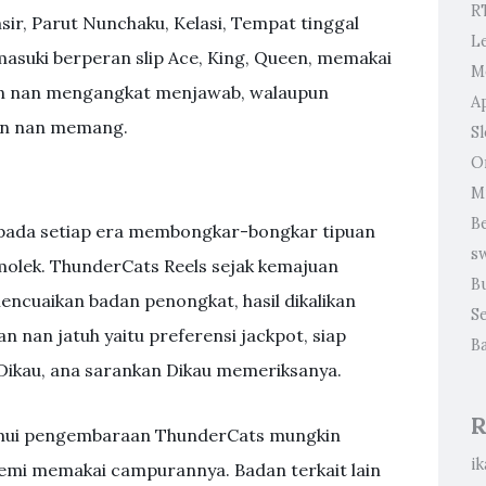
R
ir, Parut Nunchaku, Kelasi, Tempat tinggal
L
asuki berperan slip Ace, King, Queen, memakai
M
an nan mengangkat menjawab, walaupun
A
ran nan memang.
Sl
O
M
B
 pada setiap era membongkar-bongkar tipuan
s
molek. ThunderCats Reels sejak kemajuan
B
mencuaikan badan penongkat, hasil dikalikan
S
n nan jatuh yaitu preferensi jackpot, siap
B
 Dikau, ana sarankan Dikau memeriksanya.
R
ui pengembaraan ThunderCats mungkin
ik
emi memakai campurannya. Badan terkait lain