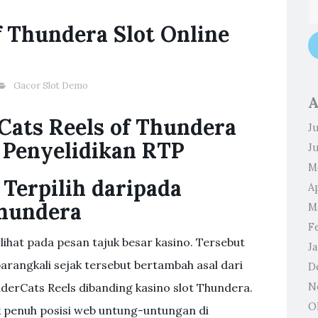
f Thundera Slot Online
Gacor Slot Demo
A
ats Reels of Thundera
Ju
& Penyelidikan RTP
J
M
Terpilih daripada
Ap
hundera
M
F
ihat pada pesan tajuk besar kasino. Tersebut
J
arangkali sejak tersebut bertambah asal dari
D
nderCats Reels dibanding kasino slot Thundera.
N
O
 penuh posisi web untung-untungan di