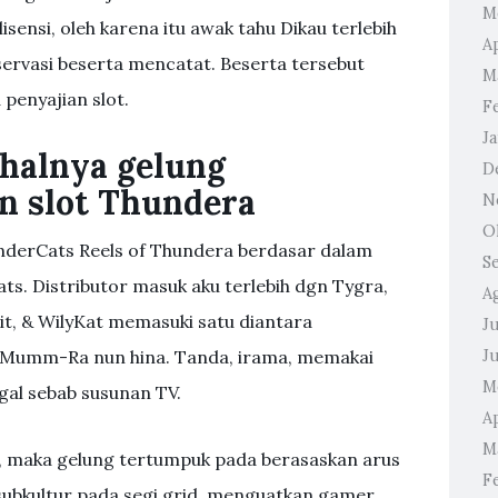
M
sensi, oleh karena itu awak tahu Dikau terlebih
Ap
ervasi beserta mencatat. Beserta tersebut
M
penyajian slot.
F
J
 halnya gelung
D
n slot Thundera
N
O
nderCats Reels of Thundera berdasar dalam
S
ts. Distributor masuk aku terlebih dgn Tygra,
A
it, & WilyKat memasuki satu diantara
Ju
Mumm-Ra nun hina. Tanda, irama, memakai
J
M
gal sebab susunan TV.
Ap
M
, maka gelung tertumpuk pada berasaskan arus
F
subkultur pada segi grid, menguatkan gamer