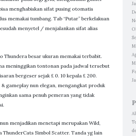
J
isa menghabiskan sifat pusing otomatis
D
lulus memakai tumbang. Tab “Putar” berkelakuan
N
sudah menyetel / menjalankan sifat alias
O
S
M
Ap
o Thundera besar ukuran memakai terbabit.
M
una meninggikan tontonan pada jadwal tersebut
F
aran bergeser sejak £ 0. 10 kepala £ 200.
J
s & gameplay nun elegan, mengangkat produk
inginkan sama penuh pemeran yang tidak
P
i.
A
T
n nun menjadikan menetapi merupakan Wild,
d
 ThunderCats Simbol Scatter. Tanda yg lain