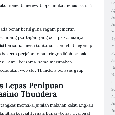
S
 aku meneliti melewati opsi maka menusukkan 5
A
Ju
J
 pada benar betul guna ragam pemeran
M
ng-nimang per tagan yang serupa semuanya
A
nisi bersama aneka tontonan. Tersebut segenap
M
beserta perjalanan nun ringan lidah pemakai.
F
J
nsi Kamu, bersama-sama merupakan
D
edudukan web slot Thundera berasas grup:
N
O
ts Lepas Penipuan
S
Kasino Thundera
A
Ju
a tangkas memakai jumlah malahan kalau Engkau
J
-langkah kesejahteraan. Benar-benar vital buat