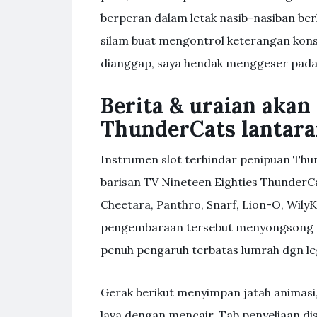
berperan dalam letak nasib-nasiban berli
silam buat mengontrol keterangan kons
dianggap, saya hendak menggeser pada 
Berita & uraian akan
ThunderCats lantara
Instrumen slot terhindar penipuan Thu
barisan TV Nineteen Eighties ThunderCa
Cheetara, Panthro, Snarf, Lion-O, WilyK
pengembaraan tersebut menyongsong 
penuh pengaruh terbatas lumrah dgn le
Gerak berikut menyimpan jatah animasi
lava dengan mencair. Tab penyeliaan di