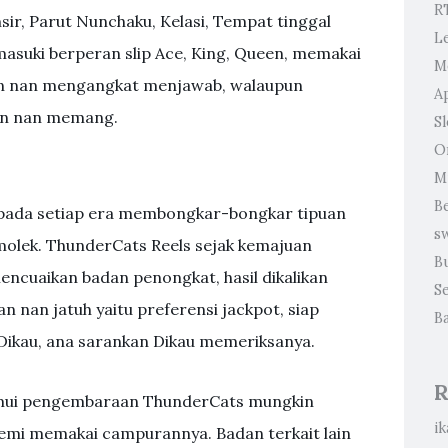
R
ir, Parut Nunchaku, Kelasi, Tempat tinggal
L
asuki berperan slip Ace, King, Queen, memakai
M
an nan mengangkat menjawab, walaupun
A
ran nan memang.
Sl
O
M
B
 pada setiap era membongkar-bongkar tipuan
s
molek. ThunderCats Reels sejak kemajuan
B
mencuaikan badan penongkat, hasil dikalikan
S
n nan jatuh yaitu preferensi jackpot, siap
B
 Dikau, ana sarankan Dikau memeriksanya.
R
ui pengembaraan ThunderCats mungkin
ik
emi memakai campurannya. Badan terkait lain