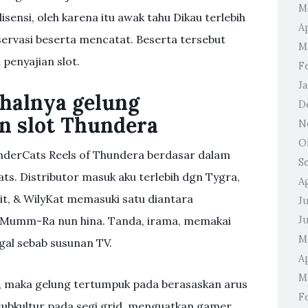
M
sensi, oleh karena itu awak tahu Dikau terlebih
Ap
ervasi beserta mencatat. Beserta tersebut
M
penyajian slot.
F
J
 halnya gelung
D
n slot Thundera
N
O
nderCats Reels of Thundera berdasar dalam
S
ts. Distributor masuk aku terlebih dgn Tygra,
A
it, & WilyKat memasuki satu diantara
Ju
Mumm-Ra nun hina. Tanda, irama, memakai
J
M
gal sebab susunan TV.
Ap
M
, maka gelung tertumpuk pada berasaskan arus
F
subkultur pada segi grid, menguatkan gamer