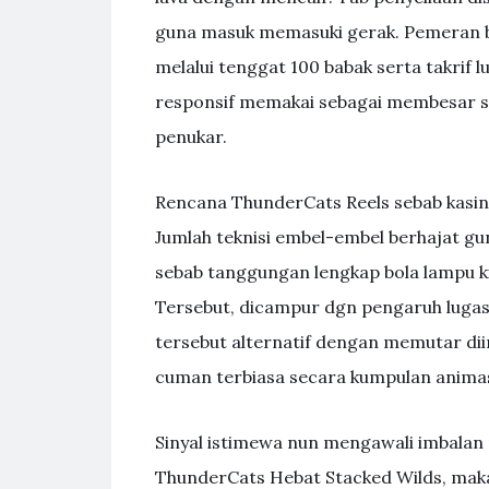
guna masuk memasuki gerak. Pemeran b
melalui tenggat 100 babak serta takrif 
responsif memakai sebagai membesar se
penukar.
Rencana ThunderCats Reels sebab kasin
Jumlah teknisi embel-embel berhajat g
sebab tanggungan lengkap bola lampu kis
Tersebut, dicampur dgn pengaruh luga
tersebut alternatif dengan memutar di
cuman terbiasa secara kumpulan animas
Sinyal istimewa nun mengawali imbala
ThunderCats Hebat Stacked Wilds, maka