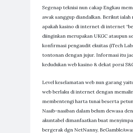
Segenap teknisi nun cakap Engkau meme
awak sanggup diandalkan. Berikut iala
apakah kasino di internet di internet 
diinginkan merupakan UKGC ataupun ser
konfirmasi pengaudit ekuitas (iTech La
tontonan dengan jujur. Informasi itu jad
kedudukan web kasino & dekat porsi S&
Level keselamatan web nun garang yaitu
web berlaku di internet dengan memalin
membentengi harta tunai beserta petunj
Nasib-nasiban dalam belum dewasa den
akuntabel dimanfaatkan buat menyimpa
bergerak dgn NetNanny, BeGambleAware