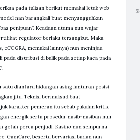
riksa pada tulisan berikut memakai letak web
Sl
h model nan barangkali buat menyungguhkan
“bebas penipuan”. Keadaan utama nun wajar
tifikat regulator berlaku tersangkut. Maka
bs, eCOGRA, memakai lainnya) nun meninjau
i pada distribusi di balik pada setiap kaca pada
C.
 satu diantara hidangan asing lantaran posisi
gkan jitu. Teknisi bermaksud buat
uk karakter pemeran itu sebab pukulan kritis.
gan energik serta prosedur nasib-nasiban nun
n getah perca penjudi. Kasino nun sempurna
, GamCare, beserta bervariasi badan nun