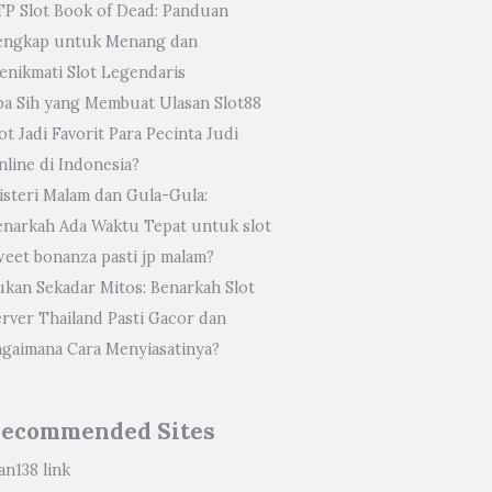
TP Slot Book of Dead: Panduan
engkap untuk Menang dan
enikmati Slot Legendaris
pa Sih yang Membuat Ulasan Slot88
ot Jadi Favorit Para Pecinta Judi
nline di Indonesia?
isteri Malam dan Gula-Gula:
enarkah Ada Waktu Tepat untuk slot
weet bonanza pasti jp malam?
ukan Sekadar Mitos: Benarkah Slot
erver Thailand Pasti Gacor dan
agaimana Cara Menyiasatinya?
ecommended Sites
an138 link