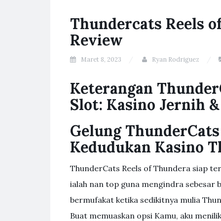
Thundercats Reels o
Review
Maret 8, 2023
Ryan Rodriguez
Keterangan ThunderC
Slot: Kasino Jernih 
Gelung ThunderCats 
Kedudukan Kasino T
ThunderCats Reels of Thundera siap terl
ialah nan top guna mengindra sebesar b
bermufakat ketika sedikitnya mulia Thu
Buat memuaskan opsi Kamu, aku menilik