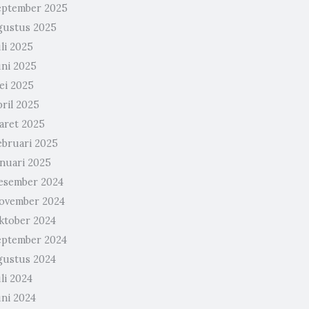
eptember 2025
gustus 2025
li 2025
uni 2025
ei 2025
pril 2025
aret 2025
ebruari 2025
anuari 2025
esember 2024
ovember 2024
ktober 2024
eptember 2024
gustus 2024
li 2024
uni 2024