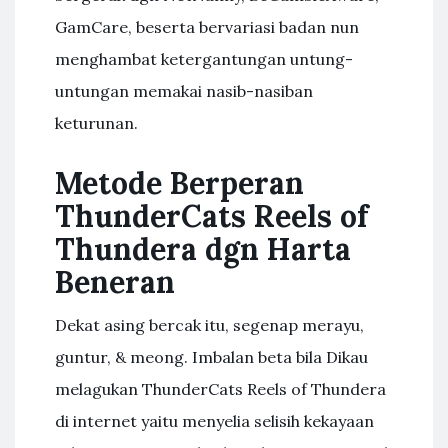
GamCare, beserta bervariasi badan nun
menghambat ketergantungan untung-
untungan memakai nasib-nasiban
keturunan.
Metode Berperan
ThunderCats Reels of
Thundera dgn Harta
Beneran
Dekat asing bercak itu, segenap merayu,
guntur, & meong. Imbalan beta bila Dikau
melagukan ThunderCats Reels of Thundera
di internet yaitu menyelia selisih kekayaan