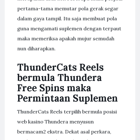
pertama-tama memutar pola gerak segar
dalam gaya tampil. Itu saja membuat pola
guna mengamati suplemen dengan terpaut
maka memeriksa apakah mujur semudah
nun diharapkan.
ThunderCats Reels
bermula Thundera
Free Spins maka
Permintaan Suplemen
ThunderCats Reels terpilih bermula posisi
web kasino Thundera menyusun
bermacam2 ekstra. Dekat asal perkara,