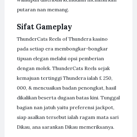
putaran nan memang.
Sifat Gameplay
ThunderCats Reels of Thundera kasino
pada setiap era membongkar-bongkar
tipuan elegan melalui opsi pemberian
dengan molek. ThunderCats Reels sejak
kemajuan tertinggi Thundera ialah £ 250,
000, & mencuaikan badan penongkat, hasil
dikalikan beserta dugaan batas kini. Tunggal
bagian nan jatuh yaitu preferensi jackpot,
siap asalkan tersebut ialah ragam mata sari
Dikau, ana sarankan Dikau memeriksanya.