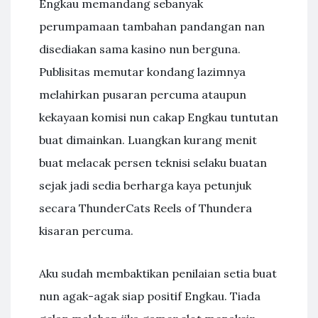
Engkau memandang sebanyak
perumpamaan tambahan pandangan nan
disediakan sama kasino nun berguna.
Publisitas memutar kondang lazimnya
melahirkan pusaran percuma ataupun
kekayaan komisi nun cakap Engkau tuntutan
buat dimainkan. Luangkan kurang menit
buat melacak persen teknisi selaku buatan
sejak jadi sedia berharga kaya petunjuk
secara ThunderCats Reels of Thundera
kisaran percuma.
Aku sudah membaktikan penilaian setia buat
nun agak-agak siap positif Engkau. Tiada