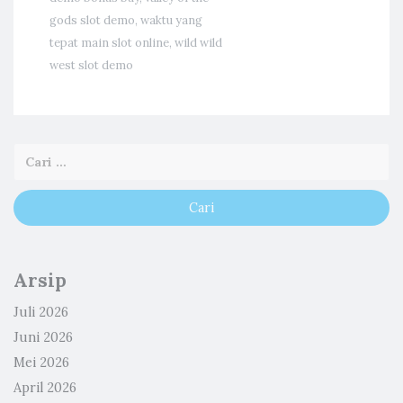
gods slot demo
,
waktu yang
tepat main slot online
,
wild wild
west slot demo
Arsip
Juli 2026
Juni 2026
Mei 2026
April 2026