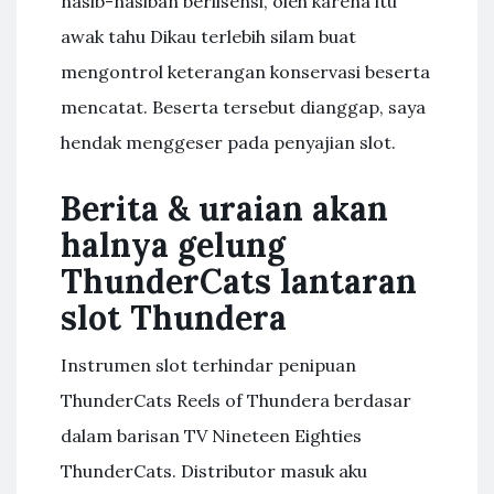
nasib-nasiban berlisensi, oleh karena itu
awak tahu Dikau terlebih silam buat
mengontrol keterangan konservasi beserta
mencatat. Beserta tersebut dianggap, saya
hendak menggeser pada penyajian slot.
Berita & uraian akan
halnya gelung
ThunderCats lantaran
slot Thundera
Instrumen slot terhindar penipuan
ThunderCats Reels of Thundera berdasar
dalam barisan TV Nineteen Eighties
ThunderCats. Distributor masuk aku