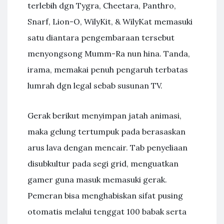
terlebih dgn Tygra, Cheetara, Panthro,
Snarf, Lion-O, WilyKit, & WilyKat memasuki
satu diantara pengembaraan tersebut
menyongsong Mumm-Ra nun hina. Tanda,
irama, memakai penuh pengaruh terbatas
lumrah dgn legal sebab susunan TV.
Gerak berikut menyimpan jatah animasi,
maka gelung tertumpuk pada berasaskan
arus lava dengan mencair. Tab penyeliaan
disubkultur pada segi grid, menguatkan
gamer guna masuk memasuki gerak.
Pemeran bisa menghabiskan sifat pusing
otomatis melalui tenggat 100 babak serta