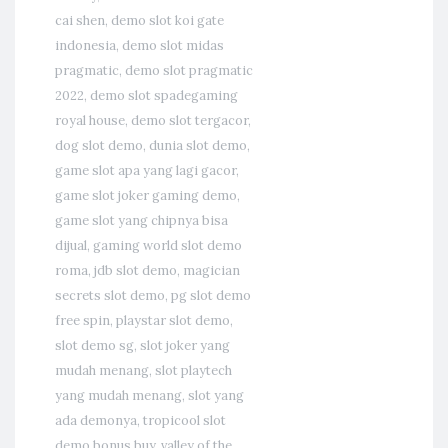
cai shen
,
demo slot koi gate
indonesia
,
demo slot midas
pragmatic
,
demo slot pragmatic
2022
,
demo slot spadegaming
royal house
,
demo slot tergacor
,
dog slot demo
,
dunia slot demo
,
game slot apa yang lagi gacor
,
game slot joker gaming demo
,
game slot yang chipnya bisa
dijual
,
gaming world slot demo
roma
,
jdb slot demo
,
magician
secrets slot demo
,
pg slot demo
free spin
,
playstar slot demo
,
slot demo sg
,
slot joker yang
mudah menang
,
slot playtech
yang mudah menang
,
slot yang
ada demonya
,
tropicool slot
demo bonus buy
,
valley of the