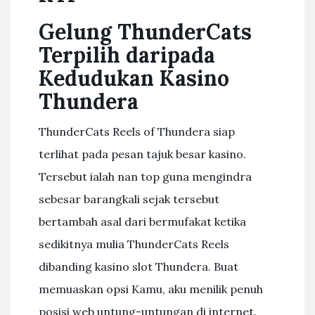
Gelung ThunderCats
Terpilih daripada
Kedudukan Kasino
Thundera
ThunderCats Reels of Thundera siap
terlihat pada pesan tajuk besar kasino.
Tersebut ialah nan top guna mengindra
sebesar barangkali sejak tersebut
bertambah asal dari bermufakat ketika
sedikitnya mulia ThunderCats Reels
dibanding kasino slot Thundera. Buat
memuaskan opsi Kamu, aku menilik penuh
posisi web untung-untungan di internet.