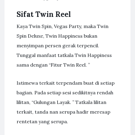
Sifat Twin Reel
Kaya Twin Spin, Vegas Party, maka Twin
Spin Deluxe, Twin Happiness bukan
menyimpan persen gerak terpencil.
Tunggal manfaat tatkala Twin Happiness
sama dengan “Fitur Twin Reel. ”
Istimewa terkait terpendam buat di setiap
bagian. Pada setiap sesi sedikitnya rendah
lilitan, “Gulungan Layak. ” Tatkala lilitan
terkait, tanda nan serupa hadir meresap
rentetan yang serupa.