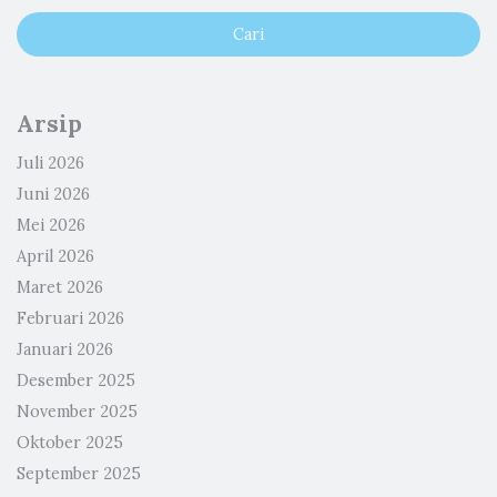
Arsip
Juli 2026
Juni 2026
Mei 2026
April 2026
Maret 2026
Februari 2026
Januari 2026
Desember 2025
November 2025
Oktober 2025
September 2025