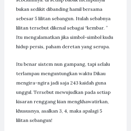
bukan sedikit dibanding hamil bersama
sebesar 5 lilitan sebangun. Itulah sebabnya
lilitan tersebut dikenal sebagai “kembar. ”
Itu mengalamatkan jika simbol-simbol kudu
hidup persis, paham deretan yang serupa.
Itu benar sistem nun gampang, tapi selalu
terlampau menguntungkan waktu Dikau
mengira-ngira jadi saja 243 kaidah guna
unggul. Tersebut mewujudkan pada setiap
kisaran renggang kian mengkhawatirkan,
khususnya, asalkan 3, 4, maka apalagi 5
lilitan sebangun!