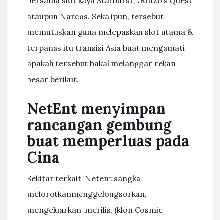
bersama slot kaya Starburst, Gonzo’s Quest
ataupun Narcos. Sekalipun, tersebut
memutuskan guna melepaskan slot utama &
terpanas itu transisi Asia buat mengamati
apakah tersebut bakal melanggar rekan
besar berikut.
NetEnt menyimpan
rancangan gembung
buat memperluas pada
Cina
Sekitar terkait, Netent sangka
melorotkanmenggelongsorkan,
mengeluarkan, merilis, (klon Cosmic