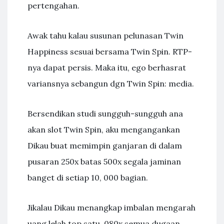
pertengahan.
Awak tahu kalau susunan pelunasan Twin
Happiness sesuai bersama Twin Spin. RTP-
nya dapat persis. Maka itu, ego berhasrat
variansnya sebangun dgn Twin Spin: media.
Bersendikan studi sungguh-sungguh ana
akan slot Twin Spin, aku mengangankan
Dikau buat memimpin ganjaran di dalam
pusaran 250x batas 500x segala jaminan
banget di setiap 10, 000 bagian.
Jikalau Dikau menangkap imbalan mengarah
uang lelah top satu. 080x semua dugaan,