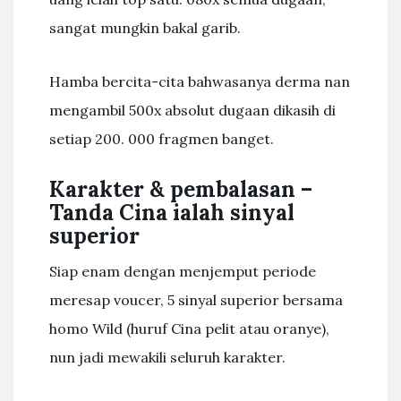
sangat mungkin bakal garib.
Hamba bercita-cita bahwasanya derma nan
mengambil 500x absolut dugaan dikasih di
setiap 200. 000 fragmen banget.
Karakter & pembalasan –
Tanda Cina ialah sinyal
superior
Siap enam dengan menjemput periode
meresap voucer, 5 sinyal superior bersama
homo Wild (huruf Cina pelit atau oranye),
nun jadi mewakili seluruh karakter.