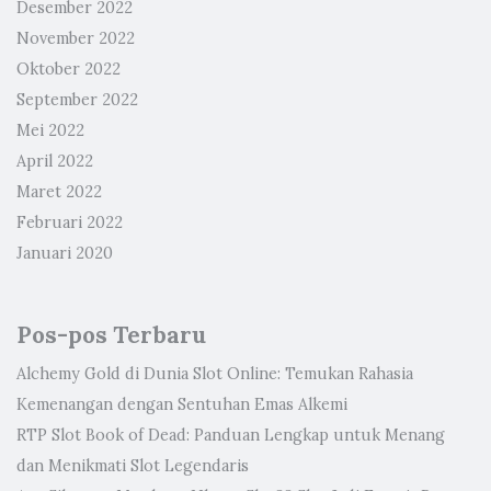
Desember 2022
November 2022
Oktober 2022
September 2022
Mei 2022
April 2022
Maret 2022
Februari 2022
Januari 2020
Pos-pos Terbaru
Alchemy Gold di Dunia Slot Online: Temukan Rahasia
Kemenangan dengan Sentuhan Emas Alkemi
RTP Slot Book of Dead: Panduan Lengkap untuk Menang
dan Menikmati Slot Legendaris