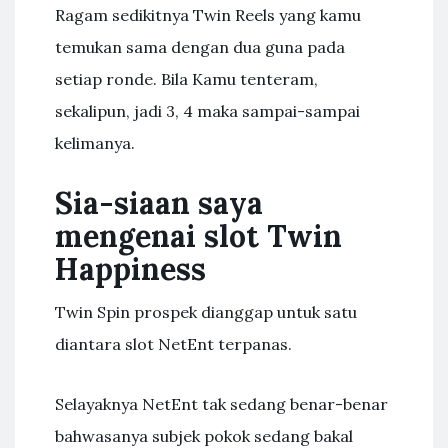
Ragam sedikitnya Twin Reels yang kamu
temukan sama dengan dua guna pada
setiap ronde. Bila Kamu tenteram,
sekalipun, jadi 3, 4 maka sampai-sampai
kelimanya.
Sia-siaan saya
mengenai slot Twin
Happiness
Twin Spin prospek dianggap untuk satu
diantara slot NetEnt terpanas.
Selayaknya NetEnt tak sedang benar-benar
bahwasanya subjek pokok sedang bakal