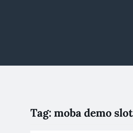
Tag:
moba demo slot