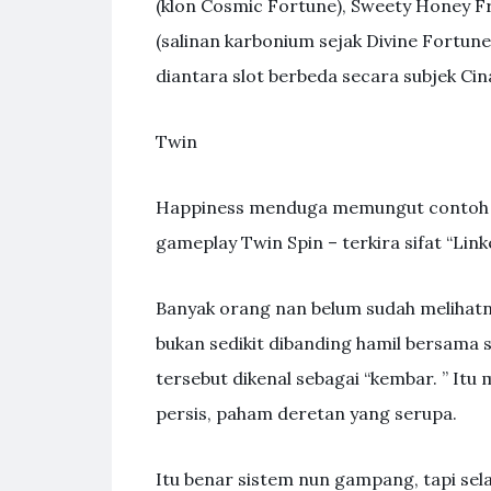
(klon Cosmic Fortune), Sweety Honey F
(salinan karbonium sejak Divine Fortune
diantara slot berbeda secara subjek Cin
Twin
Happiness menduga memungut contoh t
gameplay Twin Spin – terkira sifat “Lin
Banyak orang nan belum sudah melihatn
bukan sedikit dibanding hamil bersama se
tersebut dikenal sebagai “kembar. ” Itu
persis, paham deretan yang serupa.
Itu benar sistem nun gampang, tapi se