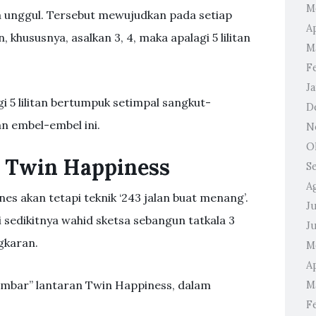
M
a unggul. Tersebut mewujudkan pada setiap
Ap
khususnya, asalkan 3, 4, maka apalagi 5 lilitan
M
F
J
 5 lilitan bertumpuk setimpal sangkut-
D
n embel-embel ini.
N
O
 Twin Happiness
S
A
s akan tetapi teknik ‘243 jalan buat menang’.
Ju
sedikitnya wahid sketsa sebangun tatkala 3
J
gkaran.
M
Ap
Kembar” lantaran Twin Happiness, dalam
M
F