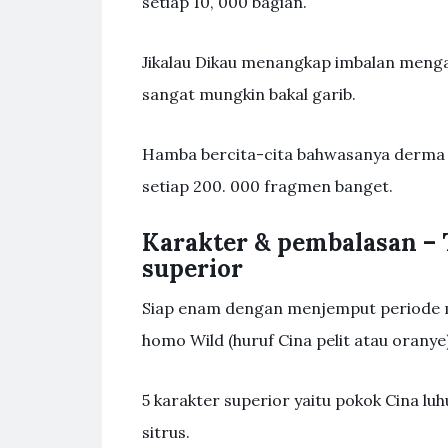
setiap 10, 000 bagian.
Jikalau Dikau menangkap imbalan menga
sangat mungkin bakal garib.
Hamba bercita-cita bahwasanya derma n
setiap 200. 000 fragmen banget.
Karakter & pembalasan – T
superior
Siap enam dengan menjemput periode m
homo Wild (huruf Cina pelit atau oranye)
5 karakter superior yaitu pokok Cina lu
sitrus.