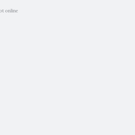
ot online