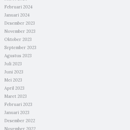
Februari 2024
Januari 2024
Desember 2023
November 2023
Oktober 2023
September 2023
Agustus 2023
Juli 2023
Juni 2023
Mei 2023
April 2023
Maret 2023
Februari 2023
Januari 2023
Desember 2022
November 2022