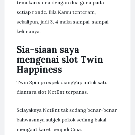
temukan sama dengan dua guna pada
setiap ronde. Bila Kamu tenteram,
sekalipun, jadi 3, 4 maka sampai-sampai
kelimanya.
Sia-siaan saya
mengenai slot Twin
Happiness
Twin Spin prospek dianggap untuk satu
diantara slot NetEnt terpanas.
Selayaknya NetEnt tak sedang benar-benar
bahwasanya subjek pokok sedang bakal
mengaut karet penjudi Cina.