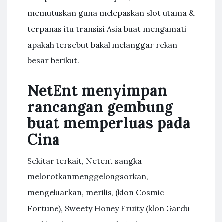
memutuskan guna melepaskan slot utama &
terpanas itu transisi Asia buat mengamati
apakah tersebut bakal melanggar rekan
besar berikut.
NetEnt menyimpan
rancangan gembung
buat memperluas pada
Cina
Sekitar terkait, Netent sangka
melorotkanmenggelongsorkan,
mengeluarkan, merilis, (klon Cosmic
Fortune), Sweety Honey Fruity (klon Gardu