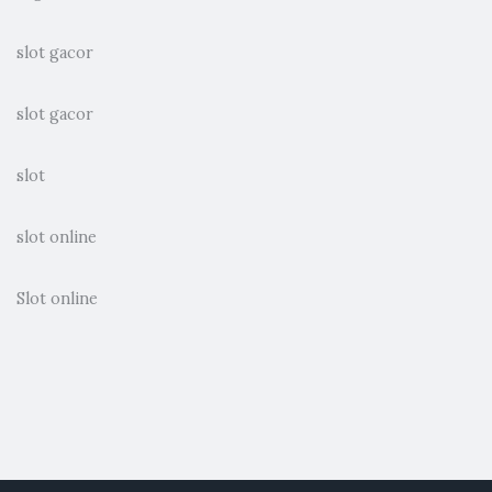
slot gacor
slot gacor
slot
slot online
Slot online