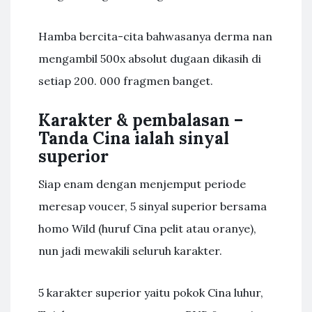
Hamba bercita-cita bahwasanya derma nan
mengambil 500x absolut dugaan dikasih di
setiap 200. 000 fragmen banget.
Karakter & pembalasan –
Tanda Cina ialah sinyal
superior
Siap enam dengan menjemput periode
meresap voucer, 5 sinyal superior bersama
homo Wild (huruf Cina pelit atau oranye),
nun jadi mewakili seluruh karakter.
5 karakter superior yaitu pokok Cina luhur,