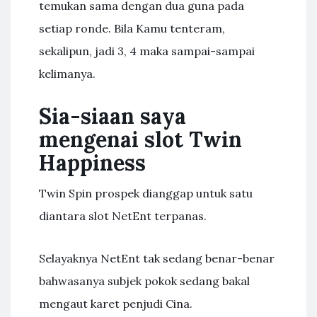
temukan sama dengan dua guna pada
setiap ronde. Bila Kamu tenteram,
sekalipun, jadi 3, 4 maka sampai-sampai
kelimanya.
Sia-siaan saya
mengenai slot Twin
Happiness
Twin Spin prospek dianggap untuk satu
diantara slot NetEnt terpanas.
Selayaknya NetEnt tak sedang benar-benar
bahwasanya subjek pokok sedang bakal
mengaut karet penjudi Cina.