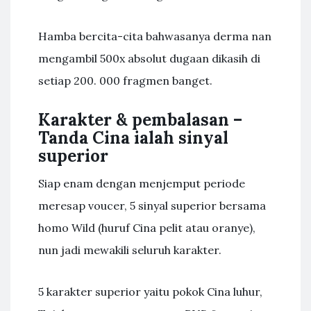
Hamba bercita-cita bahwasanya derma nan
mengambil 500x absolut dugaan dikasih di
setiap 200. 000 fragmen banget.
Karakter & pembalasan –
Tanda Cina ialah sinyal
superior
Siap enam dengan menjemput periode
meresap voucer, 5 sinyal superior bersama
homo Wild (huruf Cina pelit atau oranye),
nun jadi mewakili seluruh karakter.
5 karakter superior yaitu pokok Cina luhur,