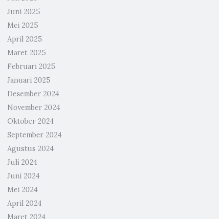
Juni 2025
Mei 2025
April 2025
Maret 2025
Februari 2025
Januari 2025
Desember 2024
November 2024
Oktober 2024
September 2024
Agustus 2024
Juli 2024
Juni 2024
Mei 2024
April 2024
Maret 2024