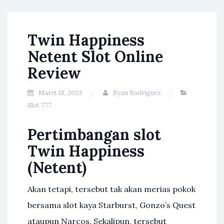
Twin Happiness
Netent Slot Online
Review
Maret 18, 2023
Ryan Rodriguez
Slot 777
Pertimbangan slot
Twin Happiness
(Netent)
Akan tetapi, tersebut tak akan merias pokok
bersama slot kaya Starburst, Gonzo’s Quest
ataupun Narcos. Sekalipun, tersebut