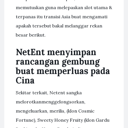
memutuskan guna melepaskan slot utama &
terpanas itu transisi Asia buat mengamati
apakah tersebut bakal melanggar rekan
besar berikut.
NetEnt menyimpan
rancangan gembung
buat memperluas pada
Cina
Sekitar terkait, Netent sangka
melorotkanmenggelongsorkan,
mengeluarkan, merilis, (klon Cosmic
Fortune), Sweety Honey Fruity (klon Gardu