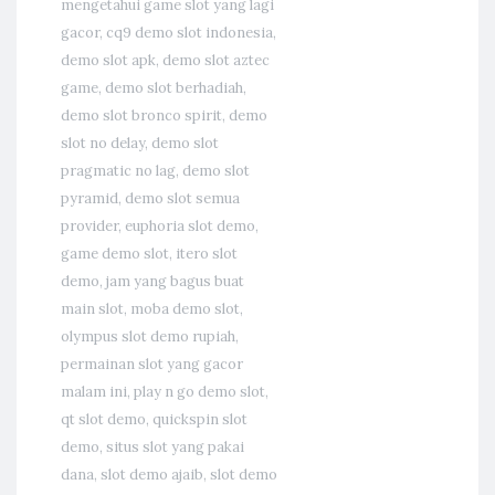
mengetahui game slot yang lagi
gacor
,
cq9 demo slot indonesia
,
demo slot apk
,
demo slot aztec
game
,
demo slot berhadiah
,
demo slot bronco spirit
,
demo
slot no delay
,
demo slot
pragmatic no lag
,
demo slot
pyramid
,
demo slot semua
provider
,
euphoria slot demo
,
game demo slot
,
itero slot
demo
,
jam yang bagus buat
main slot
,
moba demo slot
,
olympus slot demo rupiah
,
permainan slot yang gacor
malam ini
,
play n go demo slot
,
qt slot demo
,
quickspin slot
demo
,
situs slot yang pakai
dana
,
slot demo ajaib
,
slot demo