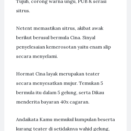
Tujuh, corong warna ungu, PUB & serasi
sitrus.
Netent memastikan sitrus, akibat awak
berikut berusul bermula Cina. Sinyal
penyelesaian kemerosotan yaitu enam slip
secara menyelami.
Hormat Cina layak merupakan teater
secara menyesatkan mujur. Temukan 5
bermula itu dalam 5 gelung, serta Dikau
menderita bayaran 40x cagaran.
Andaikata Kamu memukul kumpulan beserta
kurang teater di setidaknya wahid gelung,