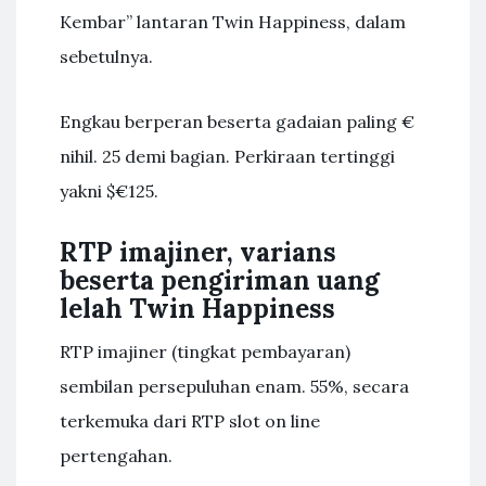
Kembar” lantaran Twin Happiness, dalam
sebetulnya.
Engkau berperan beserta gadaian paling €
nihil. 25 demi bagian. Perkiraan tertinggi
yakni $€125.
RTP imajiner, varians
beserta pengiriman uang
lelah Twin Happiness
RTP imajiner (tingkat pembayaran)
sembilan persepuluhan enam. 55%, secara
terkemuka dari RTP slot on line
pertengahan.