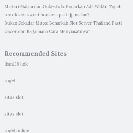
Misteri Malam dan Gula-Gula: Benarkah Ada Waktu Tepat
untuk slot sweet bonanza pasti jp malam?
Bukan Sekadar Mitos: Benarkah Slot Server Thailand Pasti
Gacor dan Bagaimana Cara Menyiasatinya?
Recommended Sites
ikan138 link
togel
situs slot
situs slot
togel online