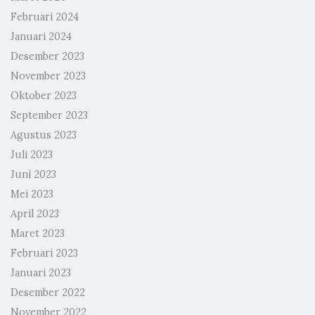
Februari 2024
Januari 2024
Desember 2023
November 2023
Oktober 2023
September 2023
Agustus 2023
Juli 2023
Juni 2023
Mei 2023
April 2023
Maret 2023
Februari 2023
Januari 2023
Desember 2022
November 2022