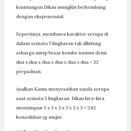
keuntungan Dikau mungkin berkembang
dengan eksponensial.
Sepertinya, membawa karakter serupa di
dalam semata 5 lingkaran tak dihitung
seharga mirip besar kombo namun demi
dua x dua x dua x dua x dua x dua = 32
perpaduan.
Asalkan Kamu menyesatkan tanda serupa
saat semata 5 lingkaran, Dikau kira-kira
menyimpan 3 x 3 x 3 x 3 x 3 x 3 = 243
konsolidasi yg mujur.