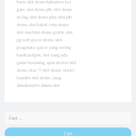
baru
,
slot demo habanero koi
gate
,
slot demo jdb
,
slot demo
no lag
,
slot demo play
,
slot jdb
demo
,
slot kakek zeus demo
,
slot machine demo gratis
,
slot
pg soft gacor demo
,
slot
pragmatic gacor yang sering
kasih jackpot
,
slot yang ada
game booming
,
spin doctor slot
demo
,
star 77 slot demo
,
sticky
bandits slot demo
,
yang
dimaksud to dalam slot