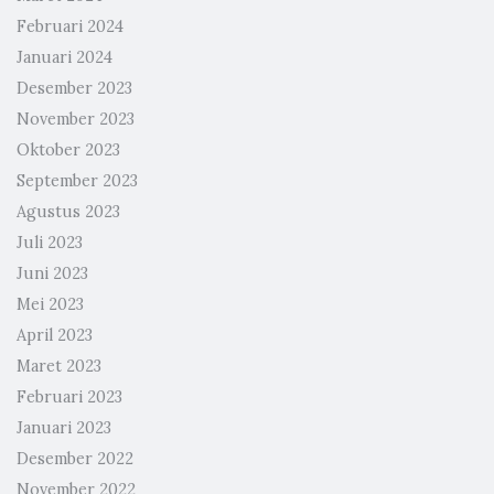
Februari 2024
Januari 2024
Desember 2023
November 2023
Oktober 2023
September 2023
Agustus 2023
Juli 2023
Juni 2023
Mei 2023
April 2023
Maret 2023
Februari 2023
Januari 2023
Desember 2022
November 2022