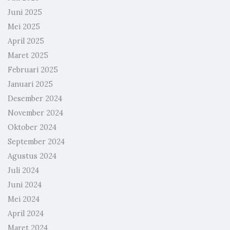
Juni 2025
Mei 2025
April 2025
Maret 2025
Februari 2025
Januari 2025
Desember 2024
November 2024
Oktober 2024
September 2024
Agustus 2024
Juli 2024
Juni 2024
Mei 2024
April 2024
Maret 2024