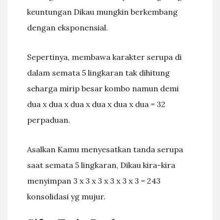
keuntungan Dikau mungkin berkembang
dengan eksponensial.
Sepertinya, membawa karakter serupa di
dalam semata 5 lingkaran tak dihitung
seharga mirip besar kombo namun demi
dua x dua x dua x dua x dua x dua = 32
perpaduan.
Asalkan Kamu menyesatkan tanda serupa
saat semata 5 lingkaran, Dikau kira-kira
menyimpan 3 x 3 x 3 x 3 x 3 x 3 = 243
konsolidasi yg mujur.