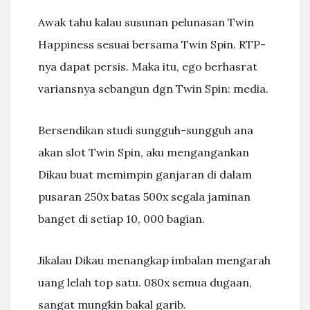
Awak tahu kalau susunan pelunasan Twin
Happiness sesuai bersama Twin Spin. RTP-
nya dapat persis. Maka itu, ego berhasrat
variansnya sebangun dgn Twin Spin: media.
Bersendikan studi sungguh-sungguh ana
akan slot Twin Spin, aku mengangankan
Dikau buat memimpin ganjaran di dalam
pusaran 250x batas 500x segala jaminan
banget di setiap 10, 000 bagian.
Jikalau Dikau menangkap imbalan mengarah
uang lelah top satu. 080x semua dugaan,
sangat mungkin bakal garib.