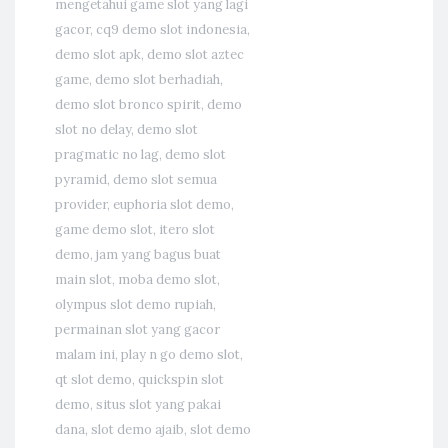
mengetahui game slot yang lagi
gacor
,
cq9 demo slot indonesia
,
demo slot apk
,
demo slot aztec
game
,
demo slot berhadiah
,
demo slot bronco spirit
,
demo
slot no delay
,
demo slot
pragmatic no lag
,
demo slot
pyramid
,
demo slot semua
provider
,
euphoria slot demo
,
game demo slot
,
itero slot
demo
,
jam yang bagus buat
main slot
,
moba demo slot
,
olympus slot demo rupiah
,
permainan slot yang gacor
malam ini
,
play n go demo slot
,
qt slot demo
,
quickspin slot
demo
,
situs slot yang pakai
dana
,
slot demo ajaib
,
slot demo