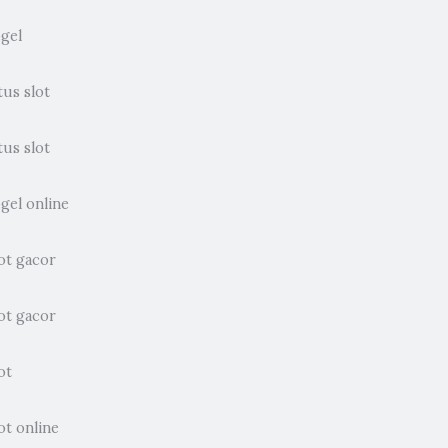
ogel
tus slot
tus slot
gel online
ot gacor
ot gacor
ot
ot online