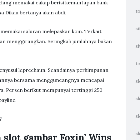
ndang memakai cakap berisi kemantapan bank
t
sa Dikau bertanya akan abdi.
si
 memakai saluran melepaskan koin. Terkait
 menggirangkan. Seringkali jumlahnya bukan
si
to
enyusul leprechaun. Seandainya perhimpunan
annya bersama mengguncangnya mencapai
sl
a. Persen berikut mempunyai tertinggi 250
sl
ayline.
sl
?
sl
 slot gambar Foxin’ Wins