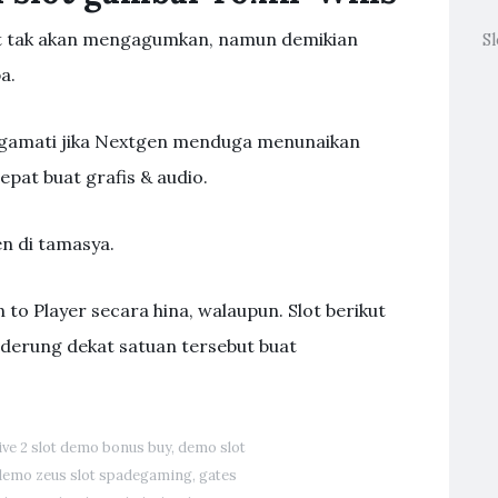
ut tak akan mengagumkan, namun demikian
Sl
a.
gamati jika Nextgen menduga menunaikan
pat buat grafis & audio.
n di tamasya.
 to Player secara hina, walaupun. Slot berikut
derung dekat satuan tersebut buat
ive 2 slot demo bonus buy
,
demo slot
demo zeus slot spadegaming
,
gates