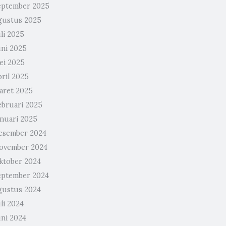
eptember 2025
gustus 2025
li 2025
uni 2025
ei 2025
pril 2025
aret 2025
ebruari 2025
anuari 2025
esember 2024
ovember 2024
ktober 2024
eptember 2024
gustus 2024
li 2024
uni 2024