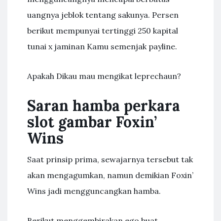
uangnya jeblok tentang sakunya. Persen
berikut mempunyai tertinggi 250 kapital
tunai x jaminan Kamu semenjak payline.
Apakah Dikau mau mengikat leprechaun?
Saran hamba perkara
slot gambar Foxin’
Wins
Saat prinsip prima, sewajarnya tersebut tak
akan mengagumkan, namun demikian Foxin’
Wins jadi mengguncangkan hamba.
Berikut menggembirakan ego buat