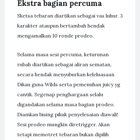
Ekstra bagian percuma
Sketsa tebaran diartikan sebagai vas luhur. 3
karakter ataupun bertambah hendak
mengamalkan 10 ronde prodeo.
Selama masa sesi percuma, keturunan
rubah diartikan sebagai aliran sematan,
secara hendak menyuburkan keleluasaan
Dikau guna Wilds serta pemenuhan juicy yg
cantik. Segenap penghargaan selalu
digandakan selama masa bagian prodeo.
Diamkan bising pikuk penyelesaian diawali!
Sesi prodeo mungkin diretrigger. Akan
tetapi memotret tebaran bukan dipilih