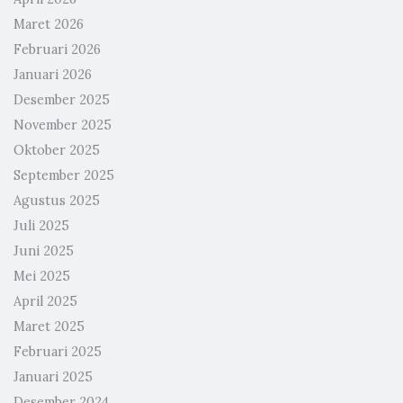
Maret 2026
Februari 2026
Januari 2026
Desember 2025
November 2025
Oktober 2025
September 2025
Agustus 2025
Juli 2025
Juni 2025
Mei 2025
April 2025
Maret 2025
Februari 2025
Januari 2025
Desember 2024