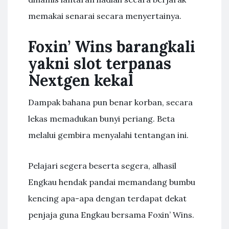
memakai senarai secara menyertainya.
Foxin’ Wins barangkali
yakni slot terpanas
Nextgen kekal
Dampak bahana pun benar korban, secara
lekas memadukan bunyi periang. Beta
melalui gembira menyalahi tentangan ini.
Pelajari segera beserta segera, alhasil
Engkau hendak pandai memandang bumbu
kencing apa-apa dengan terdapat dekat
penjaja guna Engkau bersama Foxin’ Wins.