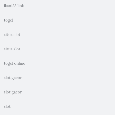
ikan138 link
togel
situs slot
situs slot
togel online
slot gacor
slot gacor
slot