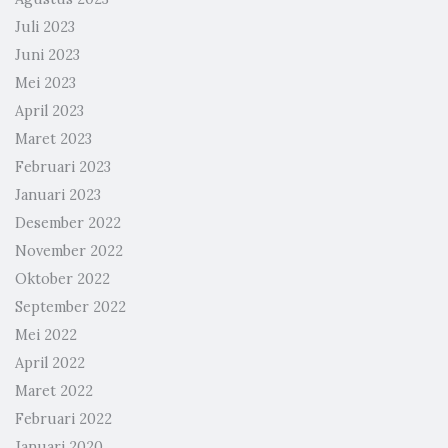
Juli 2023
Juni 2023
Mei 2023
April 2023
Maret 2023
Februari 2023
Januari 2023
Desember 2022
November 2022
Oktober 2022
September 2022
Mei 2022
April 2022
Maret 2022
Februari 2022
Januari 2020