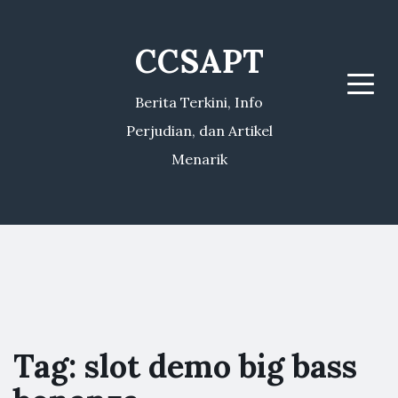
CCSAPT
Menu
Berita Terkini, Info
Perjudian, dan Artikel
Menarik
Tag:
slot demo big bass