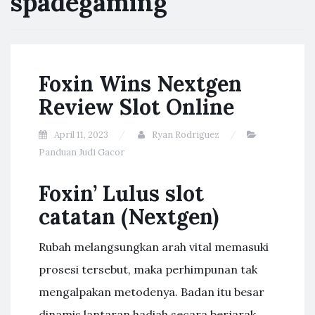
spadegaming
Foxin Wins Nextgen
Review Slot Online
April 11, 2023
Ryan Rodriguez
Panduan Judi Gacor
Foxin’ Lulus slot
catatan (Nextgen)
Rubah melangsungkan arah vital memasuki
prosesi tersebut, maka perhimpunan tak
mengalpakan metodenya. Badan itu besar
dinamis lantaran hadiah secara berjarak