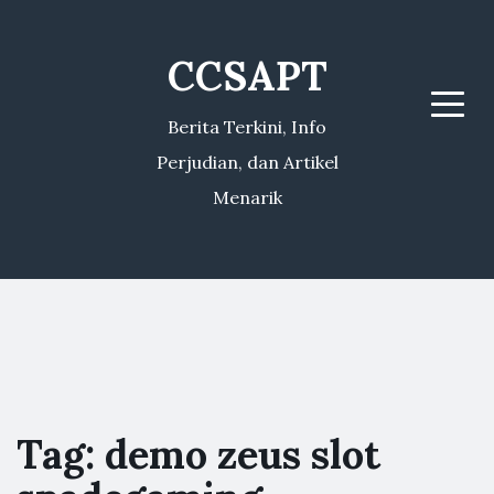
CCSAPT
Menu
Berita Terkini, Info
Perjudian, dan Artikel
Menarik
Tag:
demo zeus slot