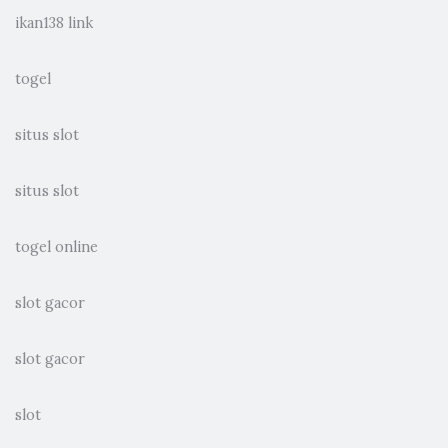
ikan138 link
togel
situs slot
situs slot
togel online
slot gacor
slot gacor
slot