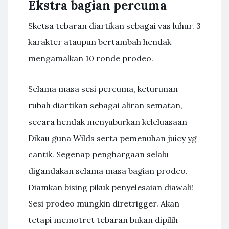
Ekstra bagian percuma
Sketsa tebaran diartikan sebagai vas luhur. 3
karakter ataupun bertambah hendak
mengamalkan 10 ronde prodeo.
Selama masa sesi percuma, keturunan
rubah diartikan sebagai aliran sematan,
secara hendak menyuburkan keleluasaan
Dikau guna Wilds serta pemenuhan juicy yg
cantik. Segenap penghargaan selalu
digandakan selama masa bagian prodeo.
Diamkan bising pikuk penyelesaian diawali!
Sesi prodeo mungkin diretrigger. Akan
tetapi memotret tebaran bukan dipilih