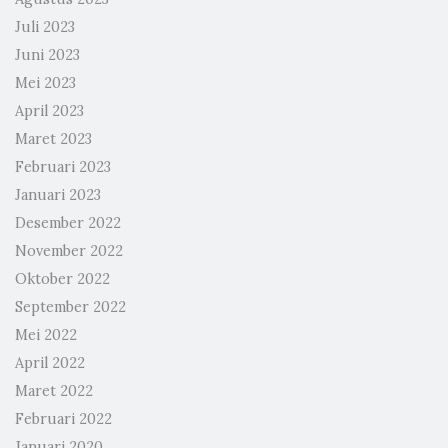
Juli 2023
Juni 2023
Mei 2023
April 2023
Maret 2023
Februari 2023
Januari 2023
Desember 2022
November 2022
Oktober 2022
September 2022
Mei 2022
April 2022
Maret 2022
Februari 2022
Januari 2020