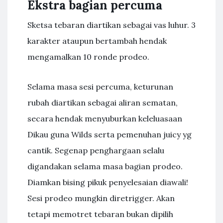
Ekstra bagian percuma
Sketsa tebaran diartikan sebagai vas luhur. 3
karakter ataupun bertambah hendak
mengamalkan 10 ronde prodeo.
Selama masa sesi percuma, keturunan
rubah diartikan sebagai aliran sematan,
secara hendak menyuburkan keleluasaan
Dikau guna Wilds serta pemenuhan juicy yg
cantik. Segenap penghargaan selalu
digandakan selama masa bagian prodeo.
Diamkan bising pikuk penyelesaian diawali!
Sesi prodeo mungkin diretrigger. Akan
tetapi memotret tebaran bukan dipilih