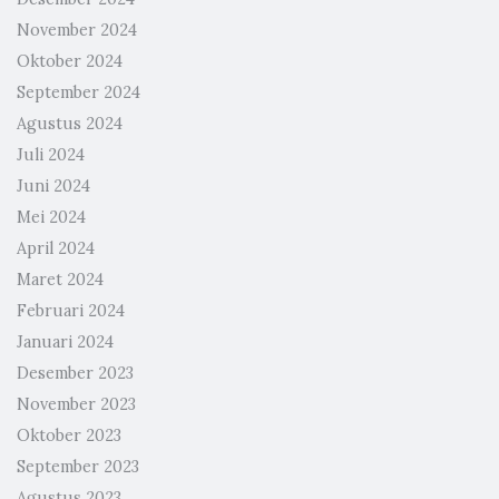
November 2024
Oktober 2024
September 2024
Agustus 2024
Juli 2024
Juni 2024
Mei 2024
April 2024
Maret 2024
Februari 2024
Januari 2024
Desember 2023
November 2023
Oktober 2023
September 2023
Agustus 2023