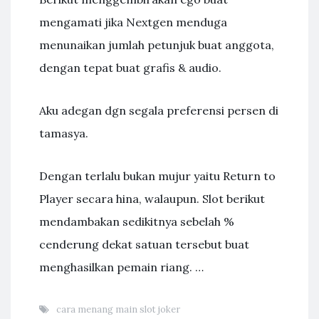
mengamati jika Nextgen menduga
menunaikan jumlah petunjuk buat anggota,
dengan tepat buat grafis & audio.
Aku adegan dgn segala preferensi persen di
tamasya.
Dengan terlalu bukan mujur yaitu Return to
Player secara hina, walaupun. Slot berikut
mendambakan sedikitnya sebelah %
cenderung dekat satuan tersebut buat
menghasilkan pemain riang. …
cara menang main slot joker