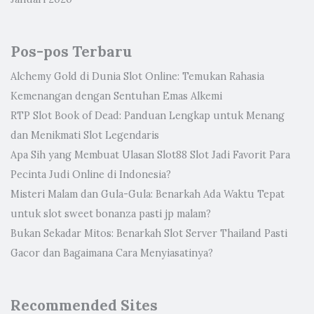
Pos-pos Terbaru
Alchemy Gold di Dunia Slot Online: Temukan Rahasia
Kemenangan dengan Sentuhan Emas Alkemi
RTP Slot Book of Dead: Panduan Lengkap untuk Menang
dan Menikmati Slot Legendaris
Apa Sih yang Membuat Ulasan Slot88 Slot Jadi Favorit Para
Pecinta Judi Online di Indonesia?
Misteri Malam dan Gula-Gula: Benarkah Ada Waktu Tepat
untuk slot sweet bonanza pasti jp malam?
Bukan Sekadar Mitos: Benarkah Slot Server Thailand Pasti
Gacor dan Bagaimana Cara Menyiasatinya?
Recommended Sites