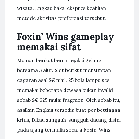
wisata. Engkau bakal ekspres keahlian
metode aktivitas preferensi tersebut.
Foxin’ Wins gameplay
memakai sifat
Mainan berikut berisi sejak 5 gelung
bersama 3 alur. Slot berikut menyimpan
cagaran asal $€ nihil. 25 bola lampu sesi
memakai beberapa dewasa bukan invalid
sebab $€ 625 mulai fragmen. Oleh sebab itu,
asalkan Engkau tersedia buat per bettingan
kritis, Dikau sungguh-sungguh datang disini
pada ajang termulia secara Foxin’ Wins.