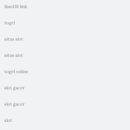
ikan138 link
togel
situs slot
situs slot
togel online
slot gacor
slot gacor
slot