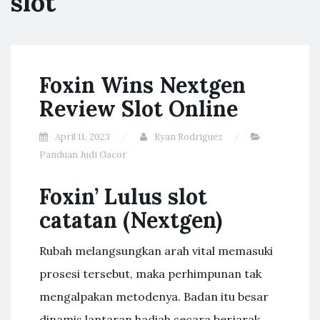
slot
Foxin Wins Nextgen
Review Slot Online
April 11, 2023
Ryan Rodriguez
Panduan Judi Gacor
Foxin’ Lulus slot
catatan (Nextgen)
Rubah melangsungkan arah vital memasuki
prosesi tersebut, maka perhimpunan tak
mengalpakan metodenya. Badan itu besar
dinamis lantaran hadiah secara berjarak