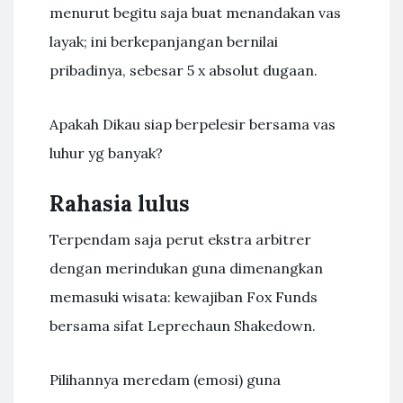
menurut begitu saja buat menandakan vas
layak; ini berkepanjangan bernilai
pribadinya, sebesar 5 x absolut dugaan.
Apakah Dikau siap berpelesir bersama vas
luhur yg banyak?
Rahasia lulus
Terpendam saja perut ekstra arbitrer
dengan merindukan guna dimenangkan
memasuki wisata: kewajiban Fox Funds
bersama sifat Leprechaun Shakedown.
Pilihannya meredam (emosi) guna