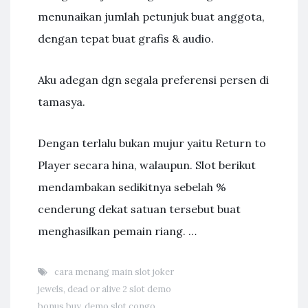
menunaikan jumlah petunjuk buat anggota,
dengan tepat buat grafis & audio.
Aku adegan dgn segala preferensi persen di
tamasya.
Dengan terlalu bukan mujur yaitu Return to
Player secara hina, walaupun. Slot berikut
mendambakan sedikitnya sebelah %
cenderung dekat satuan tersebut buat
menghasilkan pemain riang. …
cara menang main slot joker
jewels
,
dead or alive 2 slot demo
bonus buy
,
demo slot congo