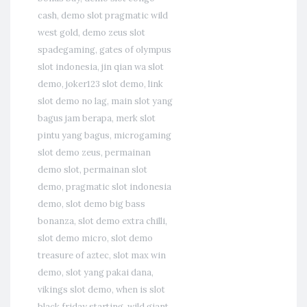
cash
,
demo slot pragmatic wild
west gold
,
demo zeus slot
spadegaming
,
gates of olympus
slot indonesia
,
jin qian wa slot
demo
,
joker123 slot demo
,
link
slot demo no lag
,
main slot yang
bagus jam berapa
,
merk slot
pintu yang bagus
,
microgaming
slot demo zeus
,
permainan
demo slot
,
permainan slot
demo
,
pragmatic slot indonesia
demo
,
slot demo big bass
bonanza
,
slot demo extra chilli
,
slot demo micro
,
slot demo
treasure of aztec
,
slot max win
demo
,
slot yang pakai dana
,
vikings slot demo
,
when is slot
black friday starting
,
wild giant