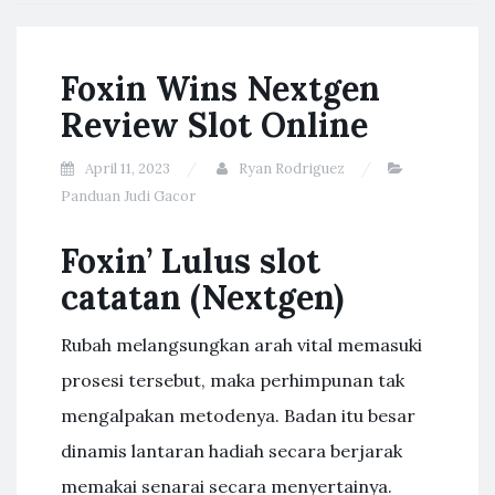
Foxin Wins Nextgen
Review Slot Online
April 11, 2023
Ryan Rodriguez
Panduan Judi Gacor
Foxin’ Lulus slot
catatan (Nextgen)
Rubah melangsungkan arah vital memasuki
prosesi tersebut, maka perhimpunan tak
mengalpakan metodenya. Badan itu besar
dinamis lantaran hadiah secara berjarak
memakai senarai secara menyertainya.