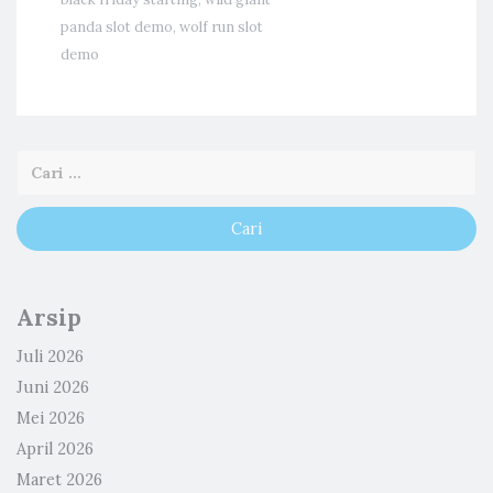
panda slot demo
,
wolf run slot
demo
Arsip
Juli 2026
Juni 2026
Mei 2026
April 2026
Maret 2026