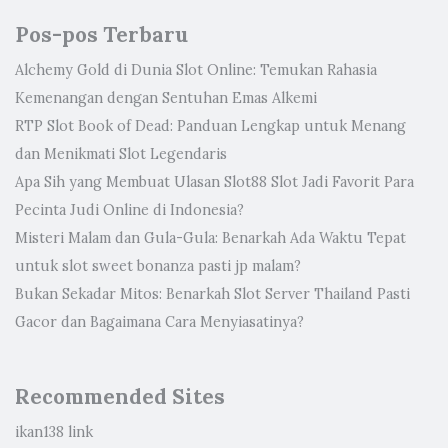
Pos-pos Terbaru
Alchemy Gold di Dunia Slot Online: Temukan Rahasia
Kemenangan dengan Sentuhan Emas Alkemi
RTP Slot Book of Dead: Panduan Lengkap untuk Menang
dan Menikmati Slot Legendaris
Apa Sih yang Membuat Ulasan Slot88 Slot Jadi Favorit Para
Pecinta Judi Online di Indonesia?
Misteri Malam dan Gula-Gula: Benarkah Ada Waktu Tepat
untuk slot sweet bonanza pasti jp malam?
Bukan Sekadar Mitos: Benarkah Slot Server Thailand Pasti
Gacor dan Bagaimana Cara Menyiasatinya?
Recommended Sites
ikan138 link