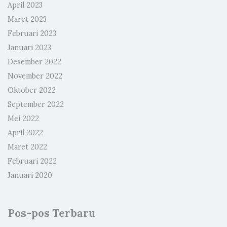
April 2023
Maret 2023
Februari 2023
Januari 2023
Desember 2022
November 2022
Oktober 2022
September 2022
Mei 2022
April 2022
Maret 2022
Februari 2022
Januari 2020
Pos-pos Terbaru