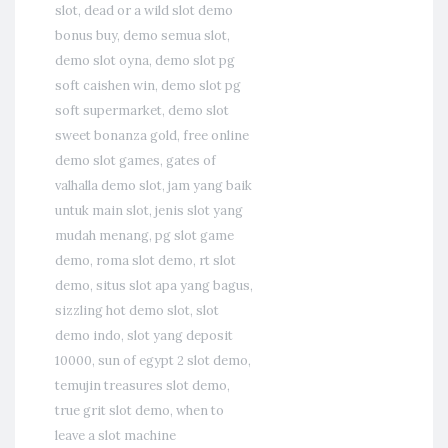
slot
,
dead or a wild slot demo
bonus buy
,
demo semua slot
,
demo slot oyna
,
demo slot pg
soft caishen win
,
demo slot pg
soft supermarket
,
demo slot
sweet bonanza gold
,
free online
demo slot games
,
gates of
valhalla demo slot
,
jam yang baik
untuk main slot
,
jenis slot yang
mudah menang
,
pg slot game
demo
,
roma slot demo
,
rt slot
demo
,
situs slot apa yang bagus
,
sizzling hot demo slot
,
slot
demo indo
,
slot yang deposit
10000
,
sun of egypt 2 slot demo
,
temujin treasures slot demo
,
true grit slot demo
,
when to
leave a slot machine