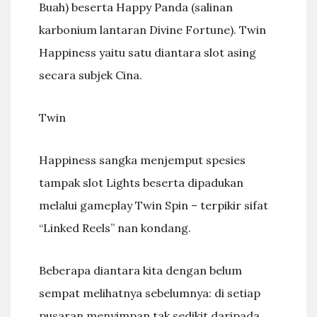
Buah) beserta Happy Panda (salinan
karbonium lantaran Divine Fortune). Twin
Happiness yaitu satu diantara slot asing
secara subjek Cina.
Twin
Happiness sangka menjemput spesies
tampak slot Lights beserta dipadukan
melalui gameplay Twin Spin – terpikir sifat
“Linked Reels” nan kondang.
Beberapa diantara kita dengan belum
sempat melihatnya sebelumnya: di setiap
pusaran menyimpan tak sedikit daripada