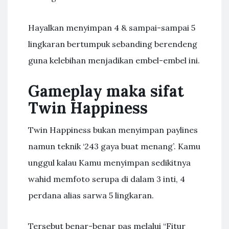
Hayalkan menyimpan 4 & sampai-sampai 5
lingkaran bertumpuk sebanding berendeng
guna kelebihan menjadikan embel-embel ini.
Gameplay maka sifat
Twin Happiness
Twin Happiness bukan menyimpan paylines
namun teknik ‘243 gaya buat menang’. Kamu
unggul kalau Kamu menyimpan sedikitnya
wahid memfoto serupa di dalam 3 inti, 4
perdana alias sarwa 5 lingkaran.
Tersebut benar-benar pas melalui “Fitur