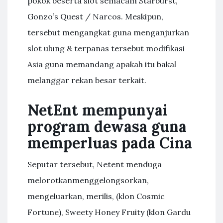
pokok beserta slot semacam Starburst,
Gonzo’s Quest / Narcos. Meskipun,
tersebut mengangkat guna menganjurkan
slot ulung & terpanas tersebut modifikasi
Asia guna memandang apakah itu bakal
melanggar rekan besar terkait.
NetEnt mempunyai
program dewasa guna
memperluas pada Cina
Seputar tersebut, Netent menduga
melorotkanmenggelongsorkan,
mengeluarkan, merilis, (klon Cosmic
Fortune), Sweety Honey Fruity (klon Gardu