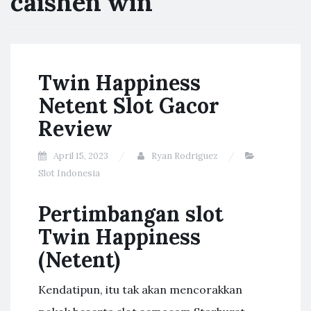
caishen win
Twin Happiness
Netent Slot Gacor
Review
April 15, 2023
Ryan Rodriguez
Slot Indonesia
Pertimbangan slot
Twin Happiness
(Netent)
Kendatipun, itu tak akan mencorakkan