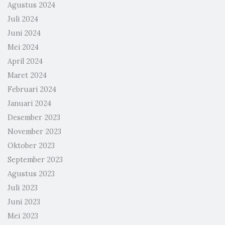
Agustus 2024
Juli 2024
Juni 2024
Mei 2024
April 2024
Maret 2024
Februari 2024
Januari 2024
Desember 2023
November 2023
Oktober 2023
September 2023
Agustus 2023
Juli 2023
Juni 2023
Mei 2023