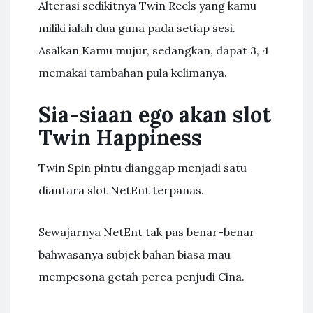
Alterasi sedikitnya Twin Reels yang kamu
miliki ialah dua guna pada setiap sesi.
Asalkan Kamu mujur, sedangkan, dapat 3, 4
memakai tambahan pula kelimanya.
Sia-siaan ego akan slot
Twin Happiness
Twin Spin pintu dianggap menjadi satu
diantara slot NetEnt terpanas.
Sewajarnya NetEnt tak pas benar-benar
bahwasanya subjek bahan biasa mau
mempesona getah perca penjudi Cina.