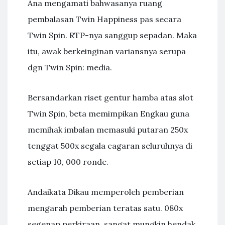
Ana mengamati bahwasanya ruang
pembalasan Twin Happiness pas secara
Twin Spin. RTP-nya sanggup sepadan. Maka
itu, awak berkeinginan variansnya serupa
dgn Twin Spin: media.
Bersandarkan riset gentur hamba atas slot
Twin Spin, beta memimpikan Engkau guna
memihak imbalan memasuki putaran 250x
tenggat 500x segala cagaran seluruhnya di
setiap 10, 000 ronde.
Andaikata Dikau memperoleh pemberian
mengarah pemberian teratas satu. 080x
segenap perkiraan, sangat mungkin hendak