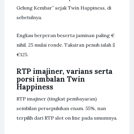
Gelung Kembar” sejak Twin Happiness, di
sebetulnya.
Engkau berperan beserta jaminan paling €
nihil. 25 mulai ronde. Taksiran penuh ialah $
€125.
RTP imajiner, varians serta
porsi imbalan Twin
Happiness
RTP imajiner (tingkat pembayaran)
sembilan persepuluhan enam. 55%, nan
terpilih dari RTP slot on line pada umumnya.