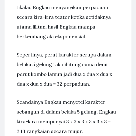
Jikalau Engkau menyanyikan perpaduan
secara kira-kira teater ketika setidaknya
utama lilitan, hasil Engkau mampu
berkembang ala eksponensial.
Sepertinya, perut karakter serupa dalam
belaka 5 gelung tak dihitung cuma demi
perut kombo lamun jadi dua x dua x dua x
dua x dua x dua = 32 perpaduan.
Seandainya Engkau menyetel karakter
sebangun di dalam belaka 5 gelung, Engkau
kira-kira mempunyai 3 x 3 x 3 x 3 x 3 x 3 =
243 rangkaian secara mujur.