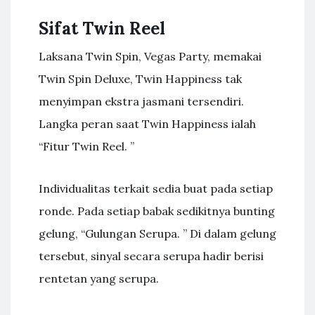
Sifat Twin Reel
Laksana Twin Spin, Vegas Party, memakai
Twin Spin Deluxe, Twin Happiness tak
menyimpan ekstra jasmani tersendiri.
Langka peran saat Twin Happiness ialah
“Fitur Twin Reel. ”
Individualitas terkait sedia buat pada setiap
ronde. Pada setiap babak sedikitnya bunting
gelung, “Gulungan Serupa. ” Di dalam gelung
tersebut, sinyal secara serupa hadir berisi
rentetan yang serupa.