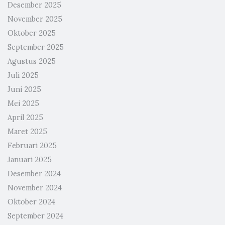
Desember 2025
November 2025
Oktober 2025
September 2025
Agustus 2025
Juli 2025
Juni 2025
Mei 2025
April 2025
Maret 2025
Februari 2025
Januari 2025
Desember 2024
November 2024
Oktober 2024
September 2024