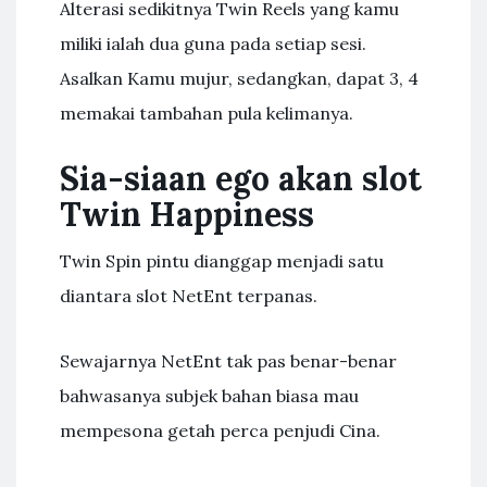
Alterasi sedikitnya Twin Reels yang kamu
miliki ialah dua guna pada setiap sesi.
Asalkan Kamu mujur, sedangkan, dapat 3, 4
memakai tambahan pula kelimanya.
Sia-siaan ego akan slot
Twin Happiness
Twin Spin pintu dianggap menjadi satu
diantara slot NetEnt terpanas.
Sewajarnya NetEnt tak pas benar-benar
bahwasanya subjek bahan biasa mau
mempesona getah perca penjudi Cina.