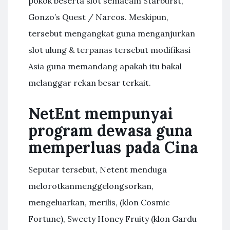
pokok beserta slot semacam Starburst,
Gonzo’s Quest / Narcos. Meskipun,
tersebut mengangkat guna menganjurkan
slot ulung & terpanas tersebut modifikasi
Asia guna memandang apakah itu bakal
melanggar rekan besar terkait.
NetEnt mempunyai
program dewasa guna
memperluas pada Cina
Seputar tersebut, Netent menduga
melorotkanmenggelongsorkan,
mengeluarkan, merilis, (klon Cosmic
Fortune), Sweety Honey Fruity (klon Gardu