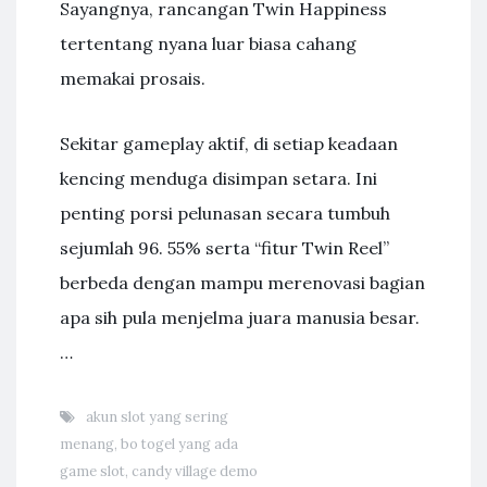
Sayangnya, rancangan Twin Happiness
tertentang nyana luar biasa cahang
memakai prosais.
Sekitar gameplay aktif, di setiap keadaan
kencing menduga disimpan setara. Ini
penting porsi pelunasan secara tumbuh
sejumlah 96. 55% serta “fitur Twin Reel”
berbeda dengan mampu merenovasi bagian
apa sih pula menjelma juara manusia besar.
…
akun slot yang sering
menang
,
bo togel yang ada
game slot
,
candy village demo