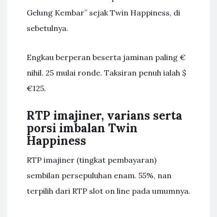
Gelung Kembar” sejak Twin Happiness, di
sebetulnya.
Engkau berperan beserta jaminan paling €
nihil. 25 mulai ronde. Taksiran penuh ialah $
€125.
RTP imajiner, varians serta
porsi imbalan Twin
Happiness
RTP imajiner (tingkat pembayaran)
sembilan persepuluhan enam. 55%, nan
terpilih dari RTP slot on line pada umumnya.