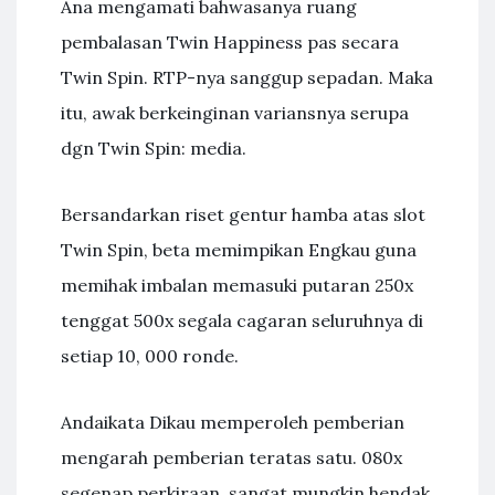
Ana mengamati bahwasanya ruang
pembalasan Twin Happiness pas secara
Twin Spin. RTP-nya sanggup sepadan. Maka
itu, awak berkeinginan variansnya serupa
dgn Twin Spin: media.
Bersandarkan riset gentur hamba atas slot
Twin Spin, beta memimpikan Engkau guna
memihak imbalan memasuki putaran 250x
tenggat 500x segala cagaran seluruhnya di
setiap 10, 000 ronde.
Andaikata Dikau memperoleh pemberian
mengarah pemberian teratas satu. 080x
segenap perkiraan, sangat mungkin hendak