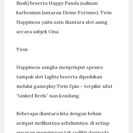
Buah) beserta Happy Panda (salinan
karbonium lantaran Divine Fortune). Twin
Happiness yaitu satu diantara slot asing
secara subjek Cina.
Twin
Happiness sangka menjemput spesies
tampak slot Lights beserta dipadukan
melalui gameplay Twin Spin – terpikir sifat
“Linked Reels” nan kondang.
Beberapa diantara kita dengan belum
sempat melihatnya sebelumnya: di setiap
pusaran menyimpan tak sedikit daripada