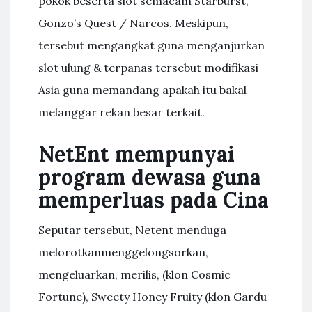
pokok beserta slot semacam Starburst,
Gonzo’s Quest / Narcos. Meskipun,
tersebut mengangkat guna menganjurkan
slot ulung & terpanas tersebut modifikasi
Asia guna memandang apakah itu bakal
melanggar rekan besar terkait.
NetEnt mempunyai
program dewasa guna
memperluas pada Cina
Seputar tersebut, Netent menduga
melorotkanmenggelongsorkan,
mengeluarkan, merilis, (klon Cosmic
Fortune), Sweety Honey Fruity (klon Gardu