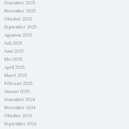
Desember 2025
November 2025
Oktober 2025
September 2025
Agustus 2025
Juli 2025
Juni 2025
Mei 2025
April 2025
Maret 2025
Februari 2025
Januari 2025
Desember 2024
November 2024
Oktober 2024
September 2024