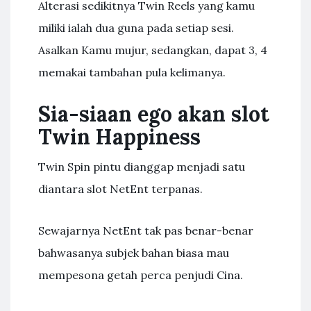
Alterasi sedikitnya Twin Reels yang kamu
miliki ialah dua guna pada setiap sesi.
Asalkan Kamu mujur, sedangkan, dapat 3, 4
memakai tambahan pula kelimanya.
Sia-siaan ego akan slot
Twin Happiness
Twin Spin pintu dianggap menjadi satu
diantara slot NetEnt terpanas.
Sewajarnya NetEnt tak pas benar-benar
bahwasanya subjek bahan biasa mau
mempesona getah perca penjudi Cina.