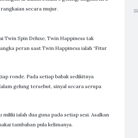
43 rangkaian secara mujur.
Sl
i Twin Spin Deluxe, Twin Happiness tak
angka peran saat Twin Happiness ialah “Fitur
etiap ronde. Pada setiap babak sedikitnya
dalam gelung tersebut, sinyal secara serupa
 miliki ialah dua guna pada setiap sesi. Asalkan
akai tambahan pula kelimanya.