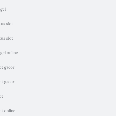
ogel
tus slot
tus slot
gel online
ot gacor
ot gacor
ot
ot online