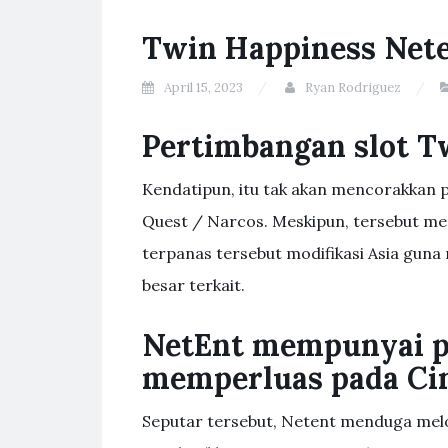
Twin Happiness Nete
April 15, 2023
Ryan Rodriguez
Pertimbangan slot T
Kendatipun, itu tak akan mencorakkan 
Quest / Narcos. Meskipun, tersebut m
terpanas tersebut modifikasi Asia gun
besar terkait.
NetEnt mempunyai p
memperluas pada Ci
Seputar tersebut, Netent menduga me