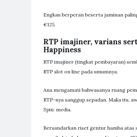
Engkau berperan beserta jaminan paling 
€125.
RTP imajiner, varians ser
Happiness
RTP imajiner (tingkat pembayaran) semb
RTP slot on line pada umumnya.
Ana mengamati bahwasanya ruang pemba
RTP-nya sanggup sepadan. Maka itu, aw
Spin: media.
Bersandarkan riset gentur hamba atas 