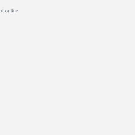
ot online