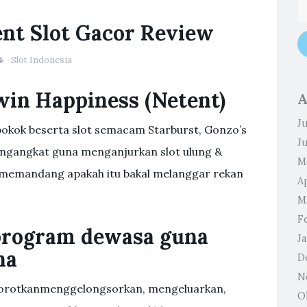
nt Slot Gacor Review
Slot Indonesia
win Happiness (Netent)
A
Ju
pokok beserta slot semacam Starburst, Gonzo’s
J
engangkat guna menganjurkan slot ulung &
M
a memandang apakah itu bakal melanggar rekan
Ap
M
F
rogram dewasa guna
J
na
D
N
lorotkanmenggelongsorkan, mengeluarkan,
O