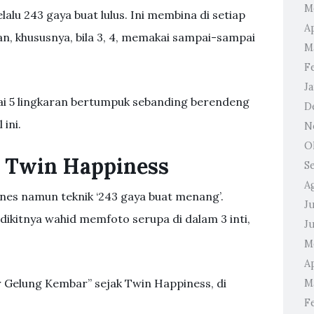
M
alu 243 gaya buat lulus. Ini membina di setiap
Ap
, khususnya, bila 3, 4, memakai sampai-sampai
M
F
J
 5 lingkaran bertumpuk sebanding berendeng
D
ini.
N
O
 Twin Happiness
S
A
es namun teknik ‘243 gaya buat menang’.
Ju
kitnya wahid memfoto serupa di dalam 3 inti,
J
M
Ap
r Gelung Kembar” sejak Twin Happiness, di
M
F