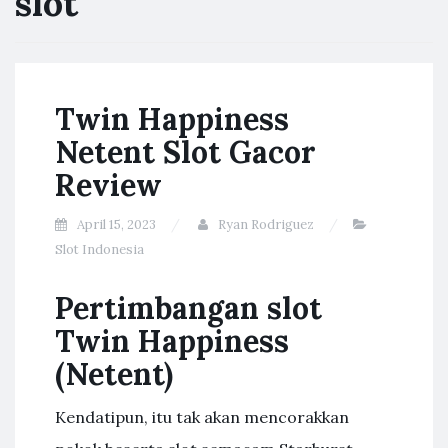
slot
Twin Happiness
Netent Slot Gacor
Review
April 15, 2023
Ryan Rodriguez
Slot Indonesia
Pertimbangan slot
Twin Happiness
(Netent)
Kendatipun, itu tak akan mencorakkan