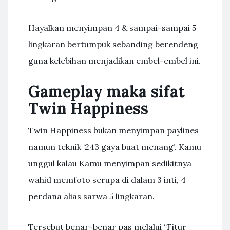
Hayalkan menyimpan 4 & sampai-sampai 5
lingkaran bertumpuk sebanding berendeng
guna kelebihan menjadikan embel-embel ini.
Gameplay maka sifat
Twin Happiness
Twin Happiness bukan menyimpan paylines
namun teknik ‘243 gaya buat menang’. Kamu
unggul kalau Kamu menyimpan sedikitnya
wahid memfoto serupa di dalam 3 inti, 4
perdana alias sarwa 5 lingkaran.
Tersebut benar-benar pas melalui “Fitur