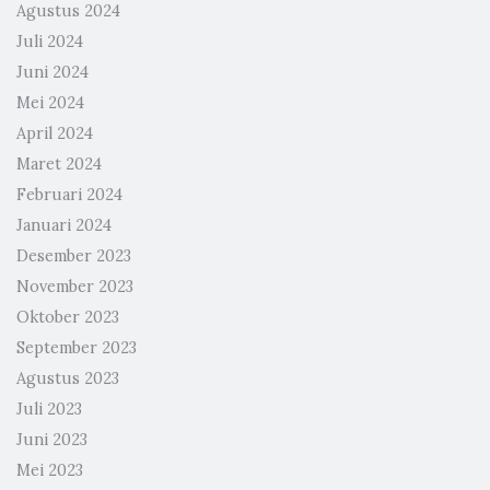
Agustus 2024
Juli 2024
Juni 2024
Mei 2024
April 2024
Maret 2024
Februari 2024
Januari 2024
Desember 2023
November 2023
Oktober 2023
September 2023
Agustus 2023
Juli 2023
Juni 2023
Mei 2023