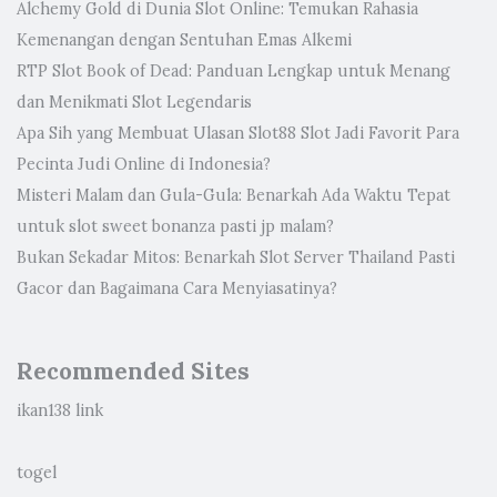
Alchemy Gold di Dunia Slot Online: Temukan Rahasia
Kemenangan dengan Sentuhan Emas Alkemi
RTP Slot Book of Dead: Panduan Lengkap untuk Menang
dan Menikmati Slot Legendaris
Apa Sih yang Membuat Ulasan Slot88 Slot Jadi Favorit Para
Pecinta Judi Online di Indonesia?
Misteri Malam dan Gula-Gula: Benarkah Ada Waktu Tepat
untuk slot sweet bonanza pasti jp malam?
Bukan Sekadar Mitos: Benarkah Slot Server Thailand Pasti
Gacor dan Bagaimana Cara Menyiasatinya?
Recommended Sites
ikan138 link
togel