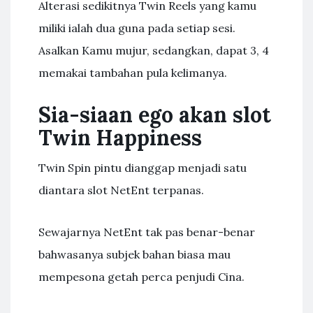
Alterasi sedikitnya Twin Reels yang kamu
miliki ialah dua guna pada setiap sesi.
Asalkan Kamu mujur, sedangkan, dapat 3, 4
memakai tambahan pula kelimanya.
Sia-siaan ego akan slot
Twin Happiness
Twin Spin pintu dianggap menjadi satu
diantara slot NetEnt terpanas.
Sewajarnya NetEnt tak pas benar-benar
bahwasanya subjek bahan biasa mau
mempesona getah perca penjudi Cina.