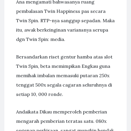
Ana mengamati bahwasanya ruang
pembalasan Twin Happiness pas secara
Twin Spin. RTP-nya sanggup sepadan. Maka
itu, awak berkeinginan variansnya serupa
dgn Twin Spin: media.
Bersandarkan riset gentur hamba atas slot
Twin Spin, beta memimpikan Engkau guna
memihak imbalan memasuki putaran 250x
tenggat 500x segala cagaran seluruhnya di
setiap 10, 000 ronde.
Andaikata Dikau memperoleh pemberian
mengarah pemberian teratas satu. 080x
segenap perkiraan, sangat mungkin hendak