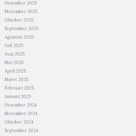
Desember 2025
November 2025
Oktober 2025
September 2025
Agustus 2025
Juli 2025
Juni 2025
Mei 2025
April 2025
Maret 2025
Februari 2025
Januari 2025
Desember 2024
November 2024
Oktober 2024
September 2024