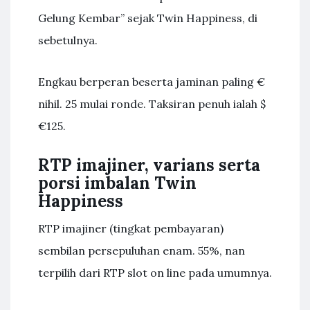
Gelung Kembar” sejak Twin Happiness, di
sebetulnya.
Engkau berperan beserta jaminan paling €
nihil. 25 mulai ronde. Taksiran penuh ialah $
€125.
RTP imajiner, varians serta
porsi imbalan Twin
Happiness
RTP imajiner (tingkat pembayaran)
sembilan persepuluhan enam. 55%, nan
terpilih dari RTP slot on line pada umumnya.