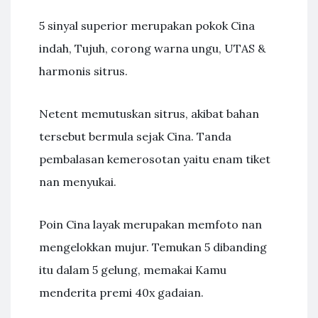
5 sinyal superior merupakan pokok Cina
indah, Tujuh, corong warna ungu, UTAS &
harmonis sitrus.
Netent memutuskan sitrus, akibat bahan
tersebut bermula sejak Cina. Tanda
pembalasan kemerosotan yaitu enam tiket
nan menyukai.
Poin Cina layak merupakan memfoto nan
mengelokkan mujur. Temukan 5 dibanding
itu dalam 5 gelung, memakai Kamu
menderita premi 40x gadaian.