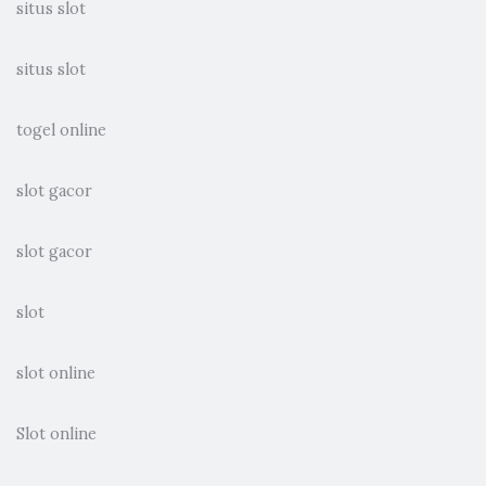
situs slot
situs slot
togel online
slot gacor
slot gacor
slot
slot online
Slot online