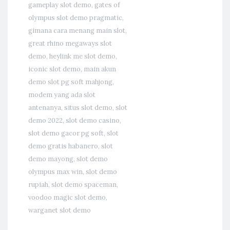
gameplay slot demo
,
gates of
olympus slot demo pragmatic
,
gimana cara menang main slot
,
great rhino megaways slot
demo
,
heylink me slot demo
,
iconic slot demo
,
main akun
demo slot pg soft mahjong
,
modem yang ada slot
antenanya
,
situs slot demo
,
slot
demo 2022
,
slot demo casino
,
slot demo gacor pg soft
,
slot
demo gratis habanero
,
slot
demo mayong
,
slot demo
olympus max win
,
slot demo
rupiah
,
slot demo spaceman
,
voodoo magic slot demo
,
warganet slot demo