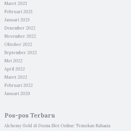
Maret 2023
Februari 2023
Januari 2023
Desember 2022
November 2022
Oktober 2022
September 2022
Mei 2022
April 2022
Maret 2022
Februari 2022
Januari 2020
Pos-pos Terbaru
Alchemy Gold di Dunia Slot Online: Temukan Rahasia