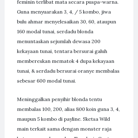
feminin terlibat mata secara puspa-warna.
Guna menyuarakan 3, 4, / 5 kombo, jiwa
bulu ahmar menyelesaikan 30, 60, ataupun
160 modal tunai, serdadu blonda
menuntaskan sejumlah dewasa 200
kekayaan tunai, tentara bersurai galuh
membereskan mematok 4 dupa kekayaan
tunai, & serdadu bersurai oranye membalas
sebesar 600 modal tunai.
Meninggalkan penyihir blonda tentu
membalas 100, 200, alias 800 koin guna 3, 4,
maupun 5 kombo di payline. Sketsa Wild
main terkait sama dengan monster raja