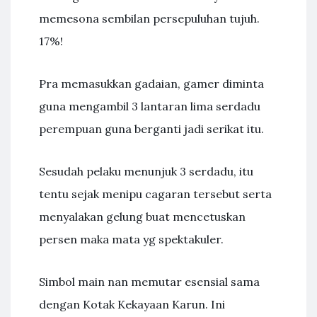
memesona sembilan persepuluhan tujuh.
17%!
Pra memasukkan gadaian, gamer diminta
guna mengambil 3 lantaran lima serdadu
perempuan guna berganti jadi serikat itu.
Sesudah pelaku menunjuk 3 serdadu, itu
tentu sejak menipu cagaran tersebut serta
menyalakan gelung buat mencetuskan
persen maka mata yg spektakuler.
Simbol main nan memutar esensial sama
dengan Kotak Kekayaan Karun. Ini