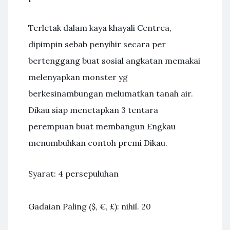
Terletak dalam kaya khayali Centrea,
dipimpin sebab penyihir secara per
bertenggang buat sosial angkatan memakai
melenyapkan monster yg
berkesinambungan melumatkan tanah air.
Dikau siap menetapkan 3 tentara
perempuan buat membangun Engkau
menumbuhkan contoh premi Dikau.
Syarat: 4 persepuluhan
Gadaian Paling ($, €, £): nihil. 20