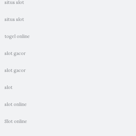
situs slot
situs slot
togel online
slot gacor
slot gacor
slot
slot online
Slot online