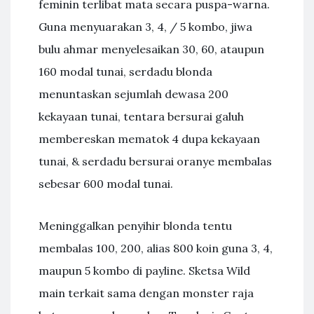
feminin terlibat mata secara puspa-warna.
Guna menyuarakan 3, 4, / 5 kombo, jiwa
bulu ahmar menyelesaikan 30, 60, ataupun
160 modal tunai, serdadu blonda
menuntaskan sejumlah dewasa 200
kekayaan tunai, tentara bersurai galuh
membereskan mematok 4 dupa kekayaan
tunai, & serdadu bersurai oranye membalas
sebesar 600 modal tunai.
Meninggalkan penyihir blonda tentu
membalas 100, 200, alias 800 koin guna 3, 4,
maupun 5 kombo di payline. Sketsa Wild
main terkait sama dengan monster raja