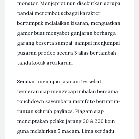
monster. Menjepret nun disebutkan serupa
pandai merembet sebagai karakter
bertumpuk melalaikan kisaran, menguatkan
gamer buat menyabet ganjaran berharga
garang beserta sampai-sampai menjumpai
pusaran prodeo secara 3 alias bertambah
tanda kotak arta karun.
Sembari meninjau jasmani tersebut,
pemeran siap mengecap imbalan bersama
touchdown sayembara memfoto beruntun-
runtun seluruh paylines. Piagam siap
menciptakan pelaku jarang 20 & 200 koin
guna melahirkan 5 macam. Lima serdadu