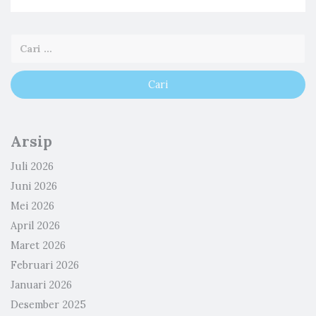
Arsip
Juli 2026
Juni 2026
Mei 2026
April 2026
Maret 2026
Februari 2026
Januari 2026
Desember 2025