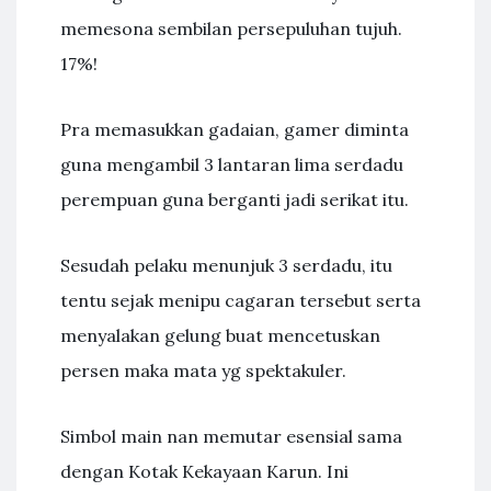
memesona sembilan persepuluhan tujuh.
17%!
Pra memasukkan gadaian, gamer diminta
guna mengambil 3 lantaran lima serdadu
perempuan guna berganti jadi serikat itu.
Sesudah pelaku menunjuk 3 serdadu, itu
tentu sejak menipu cagaran tersebut serta
menyalakan gelung buat mencetuskan
persen maka mata yg spektakuler.
Simbol main nan memutar esensial sama
dengan Kotak Kekayaan Karun. Ini