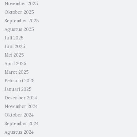
November 2025
Oktober 2025
September 2025
Agustus 2025
Juli 2025
Juni 2025
Mei 2025
April 2025
Maret 2025
Februari 2025
Januari 2025
Desember 2024
November 2024
Oktober 2024
September 2024
Agustus 2024