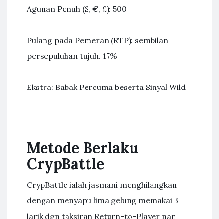
Agunan Penuh ($, €, £): 500
Pulang pada Pemeran (RTP): sembilan
persepuluhan tujuh. 17%
Ekstra: Babak Percuma beserta Sinyal Wild
Metode Berlaku
CrypBattle
CrypBattle ialah jasmani menghilangkan
dengan menyapu lima gelung memakai 3
larik dgn taksiran Return-to-Player nan