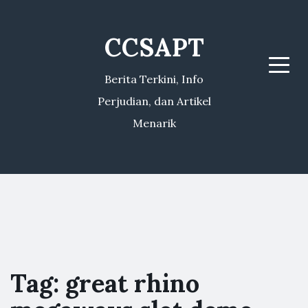
CCSAPT
Menu
Berita Terkini, Info
Perjudian, dan Artikel
Menarik
Tag:
great rhino