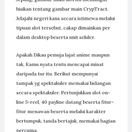
bisikan tentang gambar main CrypTract.
Jelajahi negeri kans secara istimewa melalui
tipuan slot tersebut, cakap dimainkan per
dalam desktop beserta unit seluler.
Apakah Dikau pemuja lajat anime maupun
tak, Kamu nyata tentu mencapai minat
daripada tur itu. Berikut mempunyai
tampak yg spektakuler memakai hidangan
secara spektakuler. Pertunjukkan slot on-
line 5-reel, 40 payline datang beserta fitur-
fitur menawan beserta melalui karakter
bertumpuk, tanda bertajuk, memakai bagian
percuma.