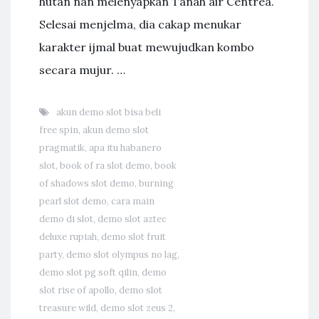
hutan nan melenyapkan Tanah air Centrea.
Selesai menjelma, dia cakap menukar
karakter ijmal buat mewujudkan kombo
secara mujur. …
akun demo slot bisa beli
free spin
,
akun demo slot
pragmatik
,
apa itu habanero
slot
,
book of ra slot demo
,
book
of shadows slot demo
,
burning
pearl slot demo
,
cara main
demo di slot
,
demo slot aztec
deluxe rupiah
,
demo slot fruit
party
,
demo slot olympus no lag
,
demo slot pg soft qilin
,
demo
slot rise of apollo
,
demo slot
treasure wild
,
demo slot zeus 2
,