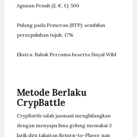
Agunan Penuh ($, €, £): 500
Pulang pada Pemeran (RTP): sembilan
persepuluhan tujuh. 17%
Ekstra: Babak Percuma beserta Sinyal Wild
Metode Berlaku
CrypBattle
CrypBattle ialah jasmani menghilangkan
dengan menyapu lima gelung memakai 3
larik dgn taksiran Return-to-Player nan