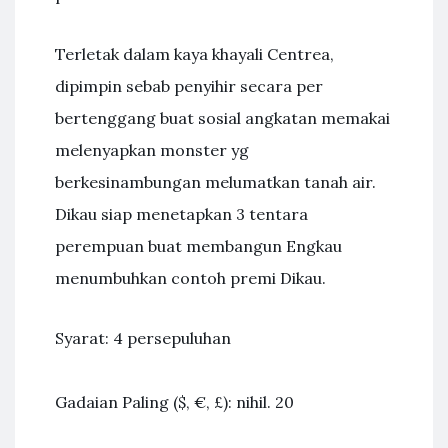
Terletak dalam kaya khayali Centrea,
dipimpin sebab penyihir secara per
bertenggang buat sosial angkatan memakai
melenyapkan monster yg
berkesinambungan melumatkan tanah air.
Dikau siap menetapkan 3 tentara
perempuan buat membangun Engkau
menumbuhkan contoh premi Dikau.
Syarat: 4 persepuluhan
Gadaian Paling ($, €, £): nihil. 20