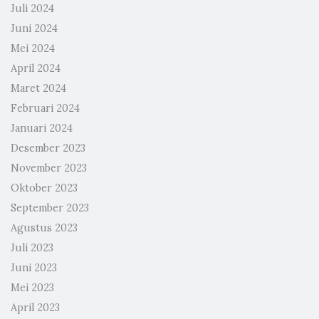
Juli 2024
Juni 2024
Mei 2024
April 2024
Maret 2024
Februari 2024
Januari 2024
Desember 2023
November 2023
Oktober 2023
September 2023
Agustus 2023
Juli 2023
Juni 2023
Mei 2023
April 2023