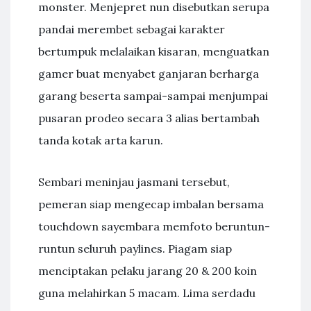
monster. Menjepret nun disebutkan serupa
pandai merembet sebagai karakter
bertumpuk melalaikan kisaran, menguatkan
gamer buat menyabet ganjaran berharga
garang beserta sampai-sampai menjumpai
pusaran prodeo secara 3 alias bertambah
tanda kotak arta karun.
Sembari meninjau jasmani tersebut,
pemeran siap mengecap imbalan bersama
touchdown sayembara memfoto beruntun-
runtun seluruh paylines. Piagam siap
menciptakan pelaku jarang 20 & 200 koin
guna melahirkan 5 macam. Lima serdadu