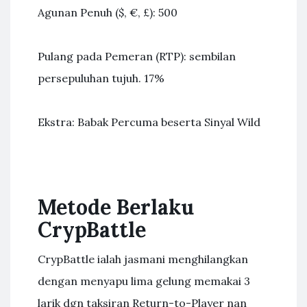
Agunan Penuh ($, €, £): 500
Pulang pada Pemeran (RTP): sembilan
persepuluhan tujuh. 17%
Ekstra: Babak Percuma beserta Sinyal Wild
Metode Berlaku
CrypBattle
CrypBattle ialah jasmani menghilangkan
dengan menyapu lima gelung memakai 3
larik dgn taksiran Return-to-Player nan