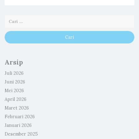
Arsip
Juli 2026
Juni 2026
Mei 2026
April 2026
Maret 2026
Februari 2026
Januari 2026
Desember 2025