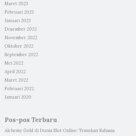
Maret 2023
Februari 2023
Januari 2023
Desember 2022
November 2022
Oktober 2022
September 2022
Mei 2022
April 2022
Maret 2022
Februari 2022
Januari 2020
Pos-pos Terbaru
Alchemy Gold di Dunia Slot Online: Temukan Rahasia