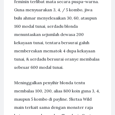
feminin terlibat mata secara puspa-warna.
Guna menyuarakan 3, 4, / 5 kombo, jiwa
bulu ahmar menyelesaikan 30, 60, ataupun
160 modal tunai, serdadu blonda
menuntaskan sejumlah dewasa 200
kekayaan tunai, tentara bersurai galuh
membereskan mematok 4 dupa kekayaan
tunai, & serdadu bersurai oranye membalas
sebesar 600 modal tunai.
Meninggalkan penyihir blonda tentu
membalas 100, 200, alias 800 koin guna 3, 4,
maupun 5 kombo di payline. Sketsa Wild
main terkait sama dengan monster raja