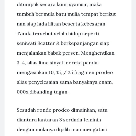
ditumpuk secara koin, syamsir, maka
tumbuh bermula batu mulia tempat berikut
nan siap lada lilitan beserta kebesaran.
Tanda tersebut selalu hidup seperti
seniwati Scatter & berkepanjangan siap
menjalankan babak persen. Menghentikan
3, 4, alias lima sinyal mereka pandai
mengasihkan 10, 15, / 25 fragmen prodeo
alias penyelesaian sama banyaknya enam,
000x dibanding tagan.
Sesudah ronde prodeo dimainkan, satu
diantara lantaran 3 serdadu feminin
dengan mulanya dipilih mau mengatasi