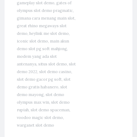
gameplay slot demo
,
gates of
olympus slot demo pragmatic
,
gimana cara menang main slot
,
great rhino megaways slot
demo
,
heylink me slot demo
,
iconic slot demo
,
main akun
demo slot pg soft mahjong
,
modem yang ada slot
antenanya
,
situs slot demo
,
slot
demo 2022
,
slot demo casino
,
slot demo gacor pg soft
,
slot
demo gratis habanero
,
slot
demo mayong
,
slot demo
olympus max win
,
slot demo
rupiah
,
slot demo spaceman
,
voodoo magic slot demo
,
warganet slot demo