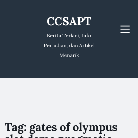
CCSAPT
Menu
Berita Terkini, Info
Perjudian, dan Artikel
Menarik
Tag:
gates of olympus