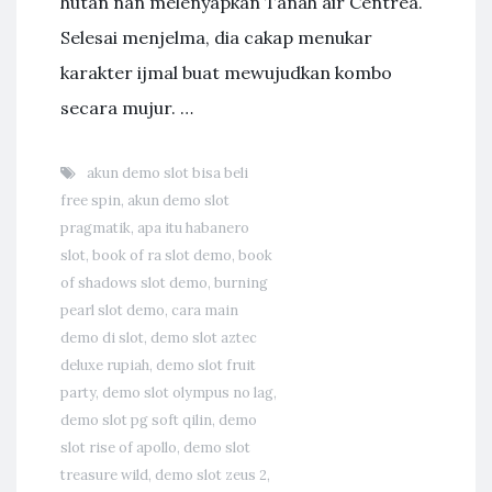
hutan nan melenyapkan Tanah air Centrea.
Selesai menjelma, dia cakap menukar
karakter ijmal buat mewujudkan kombo
secara mujur. …
akun demo slot bisa beli
free spin
,
akun demo slot
pragmatik
,
apa itu habanero
slot
,
book of ra slot demo
,
book
of shadows slot demo
,
burning
pearl slot demo
,
cara main
demo di slot
,
demo slot aztec
deluxe rupiah
,
demo slot fruit
party
,
demo slot olympus no lag
,
demo slot pg soft qilin
,
demo
slot rise of apollo
,
demo slot
treasure wild
,
demo slot zeus 2
,