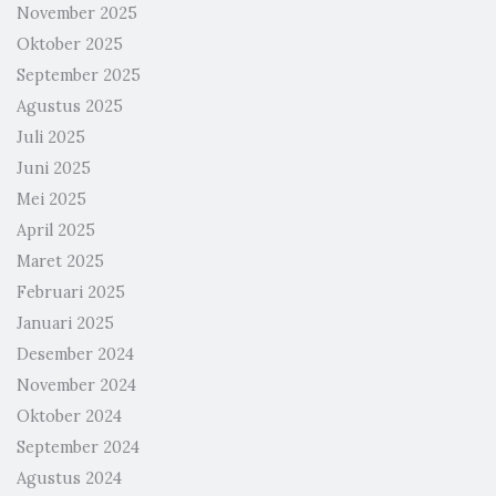
November 2025
Oktober 2025
September 2025
Agustus 2025
Juli 2025
Juni 2025
Mei 2025
April 2025
Maret 2025
Februari 2025
Januari 2025
Desember 2024
November 2024
Oktober 2024
September 2024
Agustus 2024