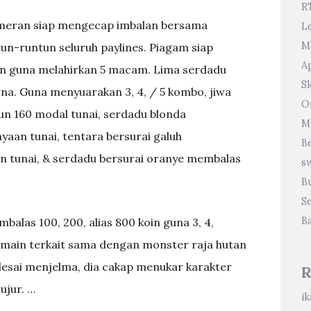
R
emeran siap mengecap imbalan bersama
L
M
-runtun seluruh paylines. Piagam siap
A
in guna melahirkan 5 macam. Lima serdadu
Sl
na. Guna menyuarakan 3, 4, / 5 kombo, jiwa
O
un 160 modal tunai, serdadu blonda
M
aan tunai, tentara bersurai galuh
B
tunai, & serdadu bersurai oranye membalas
s
B
S
B
alas 100, 200, alias 800 koin guna 3, 4,
d main terkait sama dengan monster raja hutan
lesai menjelma, dia cakap menukar karakter
R
ujur. …
ik