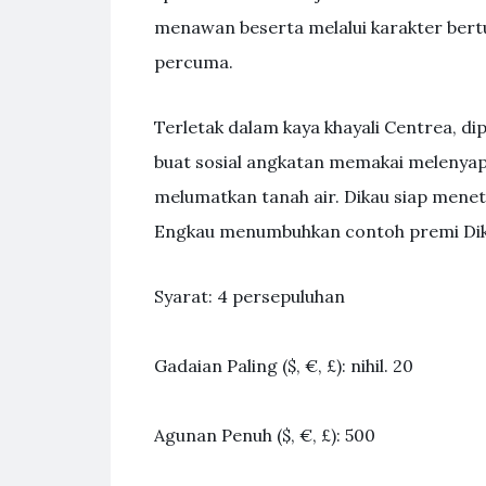
menawan beserta melalui karakter bert
percuma.
Terletak dalam kaya khayali Centrea, d
buat sosial angkatan memakai melenya
melumatkan tanah air. Dikau siap men
Engkau menumbuhkan contoh premi Dik
Syarat: 4 persepuluhan
Gadaian Paling ($, €, £): nihil. 20
Agunan Penuh ($, €, £): 500