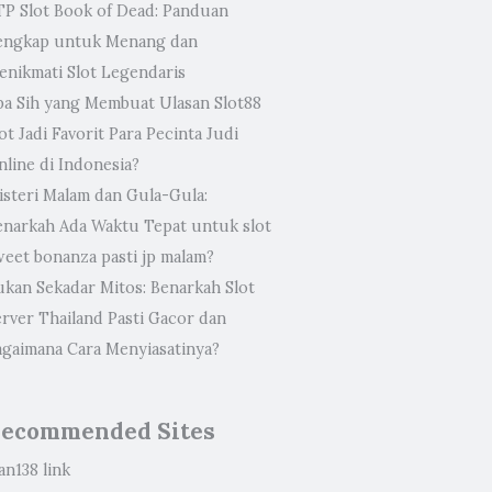
TP Slot Book of Dead: Panduan
engkap untuk Menang dan
enikmati Slot Legendaris
pa Sih yang Membuat Ulasan Slot88
ot Jadi Favorit Para Pecinta Judi
nline di Indonesia?
isteri Malam dan Gula-Gula:
enarkah Ada Waktu Tepat untuk slot
weet bonanza pasti jp malam?
ukan Sekadar Mitos: Benarkah Slot
erver Thailand Pasti Gacor dan
agaimana Cara Menyiasatinya?
ecommended Sites
an138 link