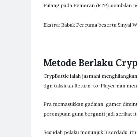
Pulang pada Pemeran (RTP): sembilan p
Ekstra: Babak Percuma beserta Sinyal W
Metode Berlaku Cryp
CrypBattle ialah jasmani menghilangka
dgn taksiran Return-to-Player nan mem
Pra memasukkan gadaian, gamer dimint
perempuan guna berganti jadi serikat it
Sesudah pelaku menunjuk 3 serdadu, itu