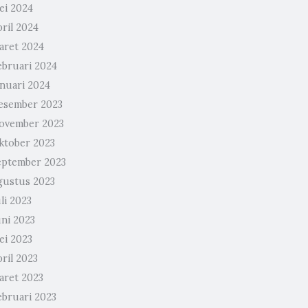
ei 2024
ril 2024
aret 2024
ebruari 2024
anuari 2024
esember 2023
ovember 2023
ktober 2023
eptember 2023
gustus 2023
li 2023
uni 2023
ei 2023
ril 2023
aret 2023
ebruari 2023