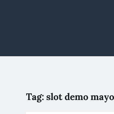
Tag:
slot demo may