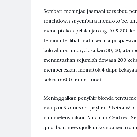
Sembari meninjau jasmani tersebut, p
touchdown sayembara memfoto beruntun
menciptakan pelaku jarang 20 & 200 ko
feminin terlibat mata secara puspa-war
bulu ahmar menyelesaikan 30, 60, ataup
menuntaskan sejumlah dewasa 200 kekay
membereskan mematok 4 dupa kekayaan 
sebesar 600 modal tunai.
Meninggalkan penyihir blonda tentu memb
maupun 5 kombo di payline. Sketsa Wil
nan melenyapkan Tanah air Centrea. Se
ijmal buat mewujudkan kombo secara m