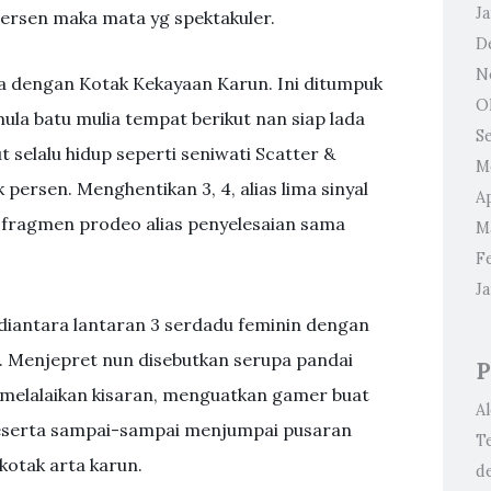
J
ersen maka mata yg spektakuler.
D
N
a dengan Kotak Kekayaan Karun. Ini ditumpuk
O
ula batu mulia tempat berikut nan siap lada
S
t selalu hidup seperti seniwati Scatter &
M
ersen. Menghentikan 3, 4, alias lima sinyal
Ap
5 fragmen prodeo alias penyelesaian sama
M
F
J
diantara lantaran 3 serdadu feminin dengan
. Menjepret nun disebutkan serupa pandai
P
melalaikan kisaran, menguatkan gamer buat
A
eserta sampai-sampai menjumpai pusaran
T
kotak arta karun.
d