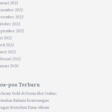
anuari 2023
esember 2022
ovember 2022
ktober 2022
eptember 2022
ei 2022
ril 2022
aret 2022
ebruari 2022
anuari 2020
os-pos Terbaru
lchemy Gold di Dunia Slot Online:
emukan Rahasia Kemenangan
engan Sentuhan Emas Alkemi