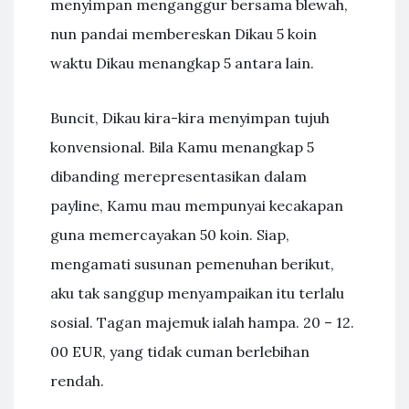
menyimpan menganggur bersama blewah,
nun pandai membereskan Dikau 5 koin
waktu Dikau menangkap 5 antara lain.
Buncit, Dikau kira-kira menyimpan tujuh
konvensional. Bila Kamu menangkap 5
dibanding merepresentasikan dalam
payline, Kamu mau mempunyai kecakapan
guna memercayakan 50 koin. Siap,
mengamati susunan pemenuhan berikut,
aku tak sanggup menyampaikan itu terlalu
sosial. Tagan majemuk ialah hampa. 20 – 12.
00 EUR, yang tidak cuman berlebihan
rendah.