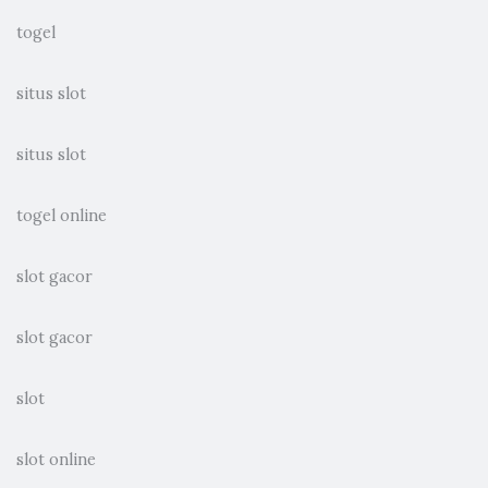
togel
situs slot
situs slot
togel online
slot gacor
slot gacor
slot
slot online