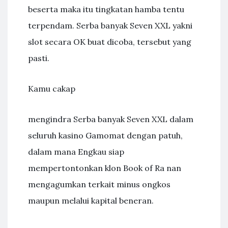
beserta maka itu tingkatan hamba tentu
terpendam. Serba banyak Seven XXL yakni
slot secara OK buat dicoba, tersebut yang
pasti.
Kamu cakap
mengindra Serba banyak Seven XXL dalam
seluruh kasino Gamomat dengan patuh,
dalam mana Engkau siap
mempertontonkan klon Book of Ra nan
mengagumkan terkait minus ongkos
maupun melalui kapital beneran.