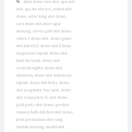
akun demo wso slot
,
apa arti
slot
,
apa itu slot pci
,
avalon slot
demo
,
aztec king slot demo
,
cara main slot joker agar
menang
,
clover gold slot demo
,
cubes 2 demo slot
,
demo game
slot joker123
,
demo slot 5 lions
megaways rupiah
,
demo slot
bust the bank
,
demo slot
cocktail nights
,
demo slot
duniawin
,
demo slot indonesia
rupiah
,
demo slot lucky
,
demo
slot pragmatic buy spin
,
demo
slot roma joker
,
fc slot demo
,
gold party slot demo
,
gordon
ramsay hell's kitchen slot demo
,
jenis permainan slot yang
mudah menang
,
model slot