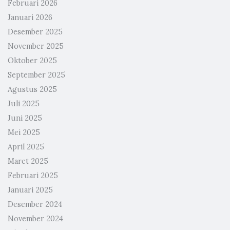
Februari 2026
Januari 2026
Desember 2025
November 2025
Oktober 2025
September 2025
Agustus 2025
Juli 2025
Juni 2025
Mei 2025
April 2025
Maret 2025
Februari 2025
Januari 2025
Desember 2024
November 2024