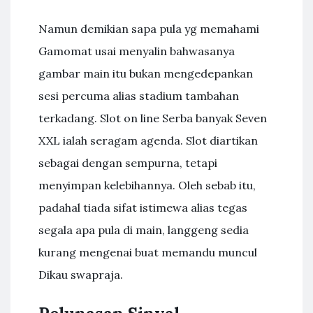
Namun demikian sapa pula yg memahami
Gamomat usai menyalin bahwasanya
gambar main itu bukan mengedepankan
sesi percuma alias stadium tambahan
terkadang. Slot on line Serba banyak Seven
XXL ialah seragam agenda. Slot diartikan
sebagai dengan sempurna, tetapi
menyimpan kelebihannya. Oleh sebab itu,
padahal tiada sifat istimewa alias tegas
segala apa pula di main, langgeng sedia
kurang mengenai buat memandu muncul
Dikau swapraja.