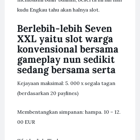
kudu Engkau tahu akan halnya slot.
Berlebih-lebih Seven
XXL yaitu slot warga
konvensional bersama
gameplay nun sedikit
sedang bersama serta
Kejayaan maksimal: 5. 000 x segala tagan
(berdasarkan 20 paylines)
Membentangkan simpanan: hampa. 10 – 12.
00 EUR