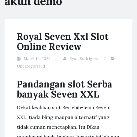
akun demo
Royal Seven Xxl Slot
Online Review
Maret 14, 2023
Ryan Rodriguez
Uncategorized
Pandangan slot Serba
banyak Seven XXL
Dekat keahlian slot Berlebih-lebih Seven
XXL, tiada bling maupun alternatif yang
tidak cuman menetapkan. Itu Dikau
membasmi buah-buahan, beserta ini lah nan