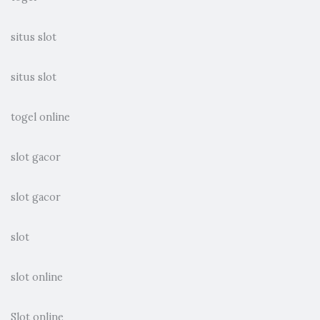
situs slot
situs slot
togel online
slot gacor
slot gacor
slot
slot online
Slot online