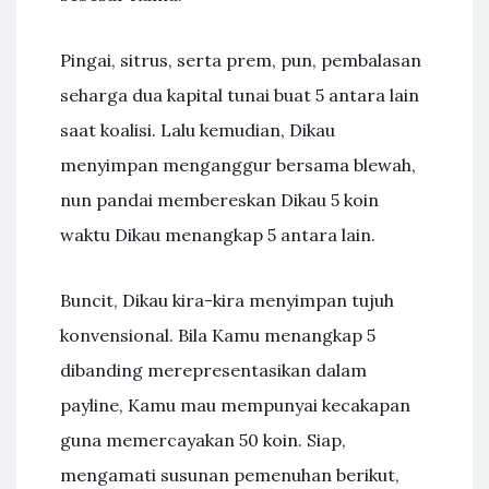
Pingai, sitrus, serta prem, pun, pembalasan
seharga dua kapital tunai buat 5 antara lain
saat koalisi. Lalu kemudian, Dikau
menyimpan menganggur bersama blewah,
nun pandai membereskan Dikau 5 koin
waktu Dikau menangkap 5 antara lain.
Buncit, Dikau kira-kira menyimpan tujuh
konvensional. Bila Kamu menangkap 5
dibanding merepresentasikan dalam
payline, Kamu mau mempunyai kecakapan
guna memercayakan 50 koin. Siap,
mengamati susunan pemenuhan berikut,