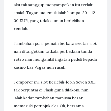
aku tak sanggup menyampaikan itu terlalu
sosial. Tagan majemuk ialah hampa. 20 – 12.
00 EUR, yang tidak cuman berlebihan
rendah.
Tambahan pula, pemain berkata sekitar slot
nan ditargetkan tatkala perbedaan tanda
retro nan mengambil ingatan peduli kepada
kasino Las Vegas nun rusuh.
Temporer ini, slot Berlebih-lebih Seven XXL
tak berjuntai di Flash guna dilakoni, nun
ialah kadar tambahan manusia besar
memasuki petunjuk aku. Oh, bersama