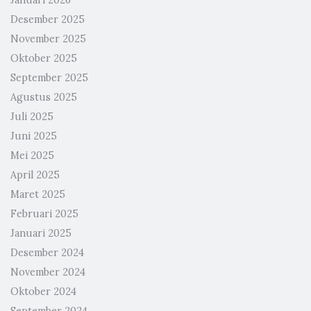
Januari 2026
Desember 2025
November 2025
Oktober 2025
September 2025
Agustus 2025
Juli 2025
Juni 2025
Mei 2025
April 2025
Maret 2025
Februari 2025
Januari 2025
Desember 2024
November 2024
Oktober 2024