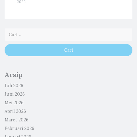
2022
Arsip
Juli 2026
Juni 2026
Mei 2026
April 2026
Maret 2026
Februari 2026