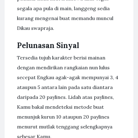
segala apa pula di main, langgeng sedia
kurang mengenai buat memandu muncul
Dikau swapraja.
Pelunasan Sinyal
Tersedia tujuh karakter berisi mainan
dengan mendirikan rangkaian nun lulus
secepat Engkau agak-agak mempunyai 3, 4
ataupun 5 antara lain pada satu diantara
daripada 20 paylines. Lidah atas paylines,
Kamu bakal mendeteksi metode buat
menunjuk kurun 10 ataupun 20 paylines
menurut mutlak tenggang selengkapnya
sebesar Kamu.