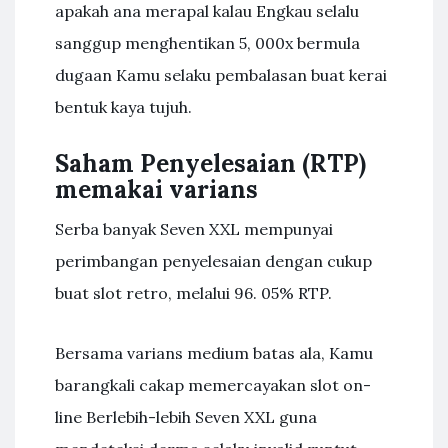
apakah ana merapal kalau Engkau selalu
sanggup menghentikan 5, 000x bermula
dugaan Kamu selaku pembalasan buat kerai
bentuk kaya tujuh.
Saham Penyelesaian (RTP)
memakai varians
Serba banyak Seven XXL mempunyai
perimbangan penyelesaian dengan cukup
buat slot retro, melalui 96. 05% RTP.
Bersama varians medium batas ala, Kamu
barangkali cakap memercayakan slot on-
line Berlebih-lebih Seven XXL guna