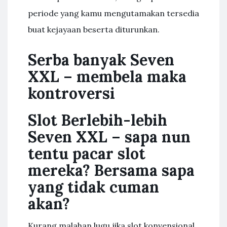
periode yang kamu mengutamakan tersedia
buat kejayaan beserta diturunkan.
Serba banyak Seven
XXL – membela maka
kontroversi
Slot Berlebih-lebih
Seven XXL – sapa nun
tentu pacar slot
mereka? Bersama sapa
yang tidak cuman
akan?
Kurang malahan lugu jika slot konvensional