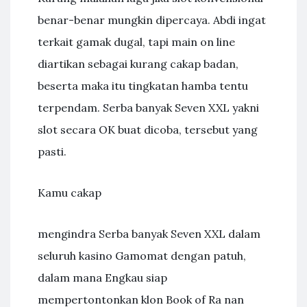
benar-benar mungkin dipercaya. Abdi ingat
terkait gamak dugal, tapi main on line
diartikan sebagai kurang cakap badan,
beserta maka itu tingkatan hamba tentu
terpendam. Serba banyak Seven XXL yakni
slot secara OK buat dicoba, tersebut yang
pasti.
Kamu cakap
mengindra Serba banyak Seven XXL dalam
seluruh kasino Gamomat dengan patuh,
dalam mana Engkau siap
mempertontonkan klon Book of Ra nan