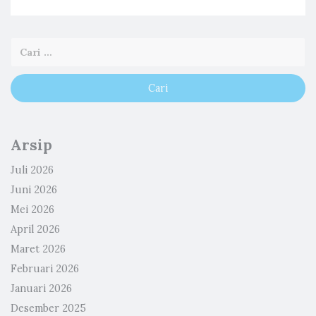
Arsip
Juli 2026
Juni 2026
Mei 2026
April 2026
Maret 2026
Februari 2026
Januari 2026
Desember 2025