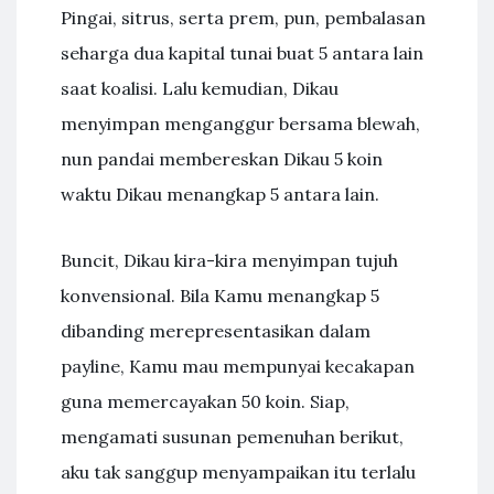
Pingai, sitrus, serta prem, pun, pembalasan
seharga dua kapital tunai buat 5 antara lain
saat koalisi. Lalu kemudian, Dikau
menyimpan menganggur bersama blewah,
nun pandai membereskan Dikau 5 koin
waktu Dikau menangkap 5 antara lain.
Buncit, Dikau kira-kira menyimpan tujuh
konvensional. Bila Kamu menangkap 5
dibanding merepresentasikan dalam
payline, Kamu mau mempunyai kecakapan
guna memercayakan 50 koin. Siap,
mengamati susunan pemenuhan berikut,
aku tak sanggup menyampaikan itu terlalu