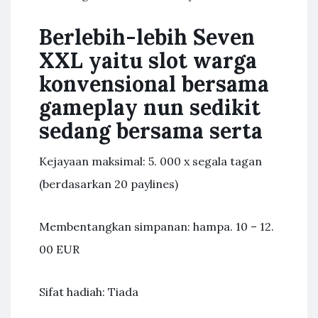
Berlebih-lebih Seven
XXL yaitu slot warga
konvensional bersama
gameplay nun sedikit
sedang bersama serta
Kejayaan maksimal: 5. 000 x segala tagan
(berdasarkan 20 paylines)
Membentangkan simpanan: hampa. 10 – 12.
00 EUR
Sifat hadiah: Tiada