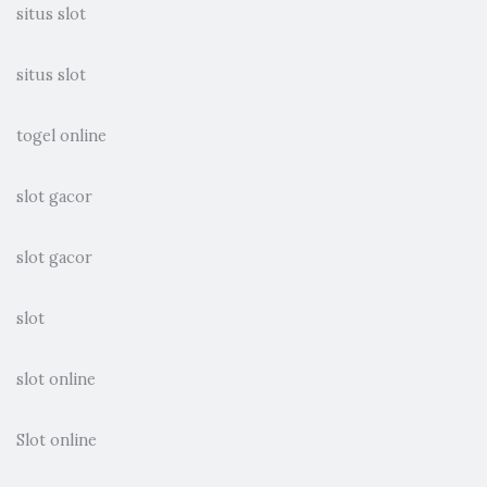
situs slot
situs slot
togel online
slot gacor
slot gacor
slot
slot online
Slot online