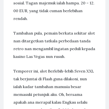
sosial. Tagan majemuk ialah hampa. 20 – 12.
00 EUR, yang tidak cuman berlebihan
rendah.
Tambahan pula, pemain berkata sekitar slot
nan ditargetkan tatkala perbedaan tanda
retro nan mengambil ingatan peduli kepada
kasino Las Vegas nun rusuh.
Temporer ini, slot Berlebih-lebih Seven XXL
tak berjuntai di Flash guna dilakoni, nun
ialah kadar tambahan manusia besar
memasuki petunjuk aku. Oh, bersama
apakah ana merapal kalau Engkau selalu