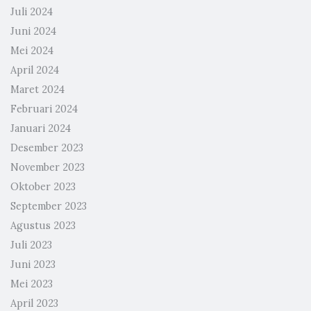
Juli 2024
Juni 2024
Mei 2024
April 2024
Maret 2024
Februari 2024
Januari 2024
Desember 2023
November 2023
Oktober 2023
September 2023
Agustus 2023
Juli 2023
Juni 2023
Mei 2023
April 2023