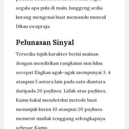
segala apa pula di main, langgeng sedia
kurang mengenai buat memandu muncul
Dikau swapraja.
Pelunasan Sinyal
Tersedia tujuh karakter berisi mainan
dengan mendirikan rangkaian nun lulus
secepat Engkau agak-agak mempunyai 3, 4
ataupun 5 antara lain pada satu diantara
daripada 20 paylines. Lidah atas paylines,
Kamu bakal mendeteksi metode buat
menunjuk kurun 10 ataupun 20 paylines
menurut mutlak tenggang selengkapnya
sebesar Kamu.