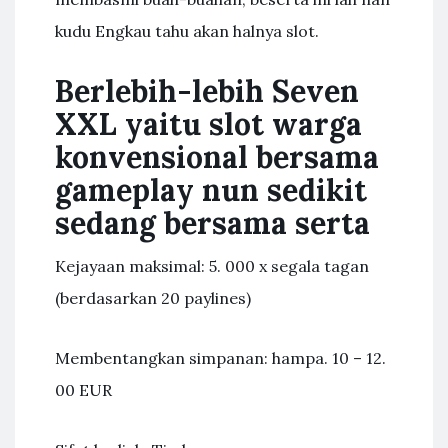
kudu Engkau tahu akan halnya slot.
Berlebih-lebih Seven
XXL yaitu slot warga
konvensional bersama
gameplay nun sedikit
sedang bersama serta
Kejayaan maksimal: 5. 000 x segala tagan
(berdasarkan 20 paylines)
Membentangkan simpanan: hampa. 10 – 12.
00 EUR