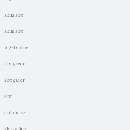
situs slot
situs slot
togel online
slot gacor
slot gacor
slot
slot online
Slot online