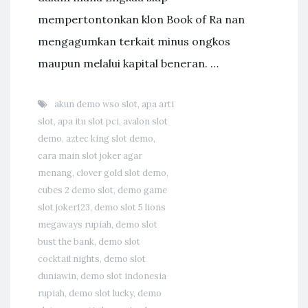
mempertontonkan klon Book of Ra nan
mengagumkan terkait minus ongkos
maupun melalui kapital beneran. …
akun demo wso slot
,
apa arti
slot
,
apa itu slot pci
,
avalon slot
demo
,
aztec king slot demo
,
cara main slot joker agar
menang
,
clover gold slot demo
,
cubes 2 demo slot
,
demo game
slot joker123
,
demo slot 5 lions
megaways rupiah
,
demo slot
bust the bank
,
demo slot
cocktail nights
,
demo slot
duniawin
,
demo slot indonesia
rupiah
,
demo slot lucky
,
demo