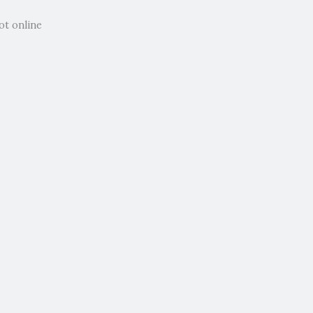
ot online