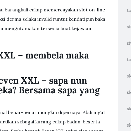
u barangkali cakap memercayakan slot on-line
t
si derma selaku invalid runtut kendatipun baka
si
mu mengutamakan tersedia buat kejayaan
si
 XXL – membela maka
to
sl
Seven XXL – sapa nun
reka? Bersama sapa yang
sl
sl
onal benar-benar mungkin dipercaya. Abdi ingat
diartikan sebagai kurang cakap badan, beserta
sl