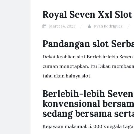
Royal Seven Xxl Slot
Maret 14, 2023
Ryan Rodriguez
Pandangan slot Serb
Dekat keahlian slot Berlebih-lebih Seven
cuman menetapkan. Itu Dikau membasmi 
tahu akan halnya slot.
Berlebih-lebih Seven
konvensional bersam
sedang bersama sert
Kejayaan maksimal: 5. 000 x segala taga