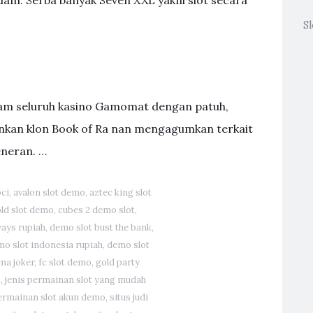
am. Serba banyak Seven XXL yakni slot secara
Sl
am seluruh kasino Gamomat dengan patuh,
kan klon Book of Ra nan mengagumkan terkait
eneran. …
pci
,
avalon slot demo
,
aztec king slot
old slot demo
,
cubes 2 demo slot
,
ways rupiah
,
demo slot bust the bank
,
o slot indonesia rupiah
,
demo slot
ma joker
,
fc slot demo
,
gold party
o
,
jenis permainan slot yang mudah
ermainan slot akun demo
,
situs judi