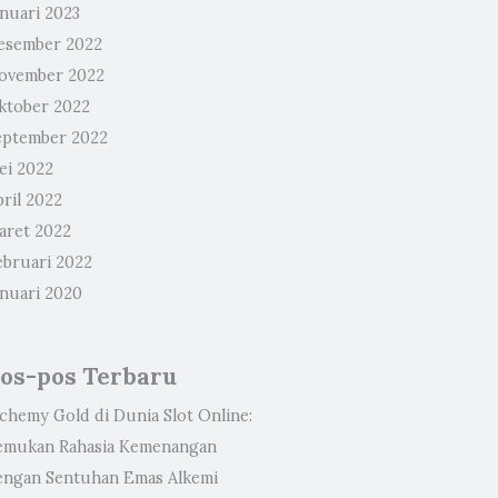
anuari 2023
esember 2022
ovember 2022
ktober 2022
eptember 2022
ei 2022
ril 2022
aret 2022
ebruari 2022
anuari 2020
os-pos Terbaru
lchemy Gold di Dunia Slot Online:
emukan Rahasia Kemenangan
engan Sentuhan Emas Alkemi