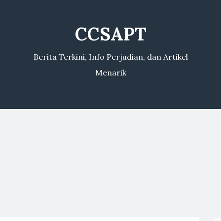
CCSAPT
Berita Terkini, Info Perjudian, dan Artikel
Menarik