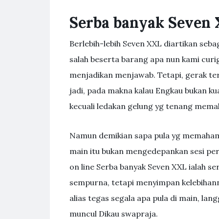
Serba banyak Seven 
Berlebih-lebih Seven XXL diartikan seba
salah beserta barang apa nun kami curi
menjadikan menjawab. Tetapi, gerak terk
jadi, pada makna kalau Engkau bukan kua
kecuali ledakan gelung yg tenang memaka
Namun demikian sapa pula yg memaha
main itu bukan mengedepankan sesi per
on line Serba banyak Seven XXL ialah s
sempurna, tetapi menyimpan kelebihannya
alias tegas segala apa pula di main, l
muncul Dikau swapraja.