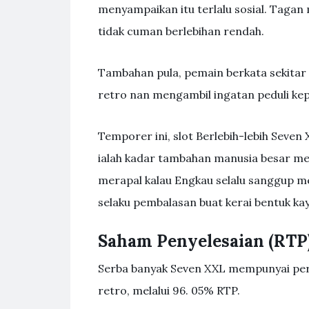
menyampaikan itu terlalu sosial. Tagan
tidak cuman berlebihan rendah.
Tambahan pula, pemain berkata sekitar 
retro nan mengambil ingatan peduli kep
Temporer ini, slot Berlebih-lebih Seven 
ialah kadar tambahan manusia besar me
merapal kalau Engkau selalu sanggup 
selaku pembalasan buat kerai bentuk kay
Saham Penyelesaian (RTP
Serba banyak Seven XXL mempunyai per
retro, melalui 96. 05% RTP.