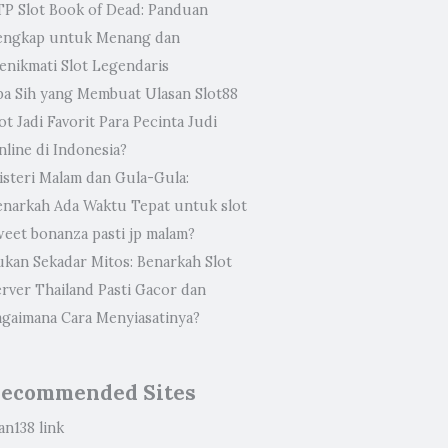
TP Slot Book of Dead: Panduan
engkap untuk Menang dan
enikmati Slot Legendaris
pa Sih yang Membuat Ulasan Slot88
ot Jadi Favorit Para Pecinta Judi
nline di Indonesia?
isteri Malam dan Gula-Gula:
enarkah Ada Waktu Tepat untuk slot
weet bonanza pasti jp malam?
ukan Sekadar Mitos: Benarkah Slot
erver Thailand Pasti Gacor dan
agaimana Cara Menyiasatinya?
ecommended Sites
an138 link