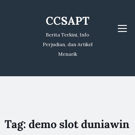
CCSAPT
Menu
Berita Terkini, Info
Perjudian, dan Artikel
Menarik
Tag:
demo slot duniawin