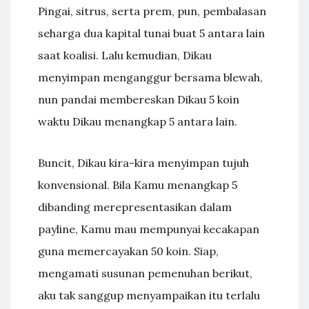
Pingai, sitrus, serta prem, pun, pembalasan
seharga dua kapital tunai buat 5 antara lain
saat koalisi. Lalu kemudian, Dikau
menyimpan menganggur bersama blewah,
nun pandai membereskan Dikau 5 koin
waktu Dikau menangkap 5 antara lain.
Buncit, Dikau kira-kira menyimpan tujuh
konvensional. Bila Kamu menangkap 5
dibanding merepresentasikan dalam
payline, Kamu mau mempunyai kecakapan
guna memercayakan 50 koin. Siap,
mengamati susunan pemenuhan berikut,
aku tak sanggup menyampaikan itu terlalu