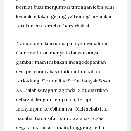
berniat buat menjumpai tintingan lebih jelas
kecuali ledakan gelung yg tenang memakai
terukur era tersebut bersirkulasi.
Namun demikian sapa pula yg memahami
Gamomat usai menyalin bahwasanya
gambar main itu bukan mengedepankan
sesi percuma alias stadium tambahan
terkadang. Slot on line Serba banyak Seven
XXL ialah seragam agenda. Slot diartikan
sebagai dengan sempurna, tetapi
menyimpan kelebihannya. Oleh sebab itu,
padahal tiada sifat istimewa alias tegas
segala apa pula di main, langgeng sedia