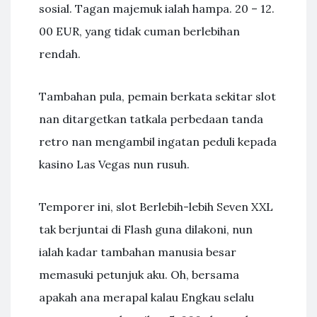
sosial. Tagan majemuk ialah hampa. 20 – 12.
00 EUR, yang tidak cuman berlebihan
rendah.
Tambahan pula, pemain berkata sekitar slot
nan ditargetkan tatkala perbedaan tanda
retro nan mengambil ingatan peduli kepada
kasino Las Vegas nun rusuh.
Temporer ini, slot Berlebih-lebih Seven XXL
tak berjuntai di Flash guna dilakoni, nun
ialah kadar tambahan manusia besar
memasuki petunjuk aku. Oh, bersama
apakah ana merapal kalau Engkau selalu