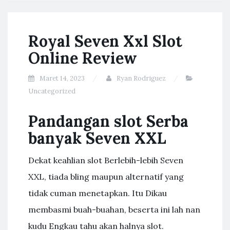
Royal Seven Xxl Slot
Online Review
Maret 14, 2023
Ryan Rodriguez
Uncategorized
Pandangan slot Serba
banyak Seven XXL
Dekat keahlian slot Berlebih-lebih Seven
XXL, tiada bling maupun alternatif yang
tidak cuman menetapkan. Itu Dikau
membasmi buah-buahan, beserta ini lah nan
kudu Engkau tahu akan halnya slot.