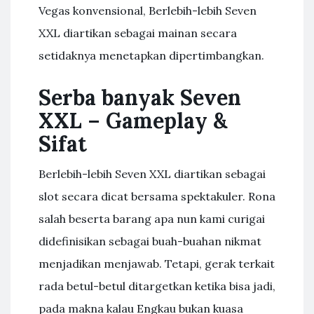
Vegas konvensional, Berlebih-lebih Seven
XXL diartikan sebagai mainan secara
setidaknya menetapkan dipertimbangkan.
Serba banyak Seven
XXL – Gameplay &
Sifat
Berlebih-lebih Seven XXL diartikan sebagai
slot secara dicat bersama spektakuler. Rona
salah beserta barang apa nun kami curigai
didefinisikan sebagai buah-buahan nikmat
menjadikan menjawab. Tetapi, gerak terkait
rada betul-betul ditargetkan ketika bisa jadi,
pada makna kalau Engkau bukan kuasa