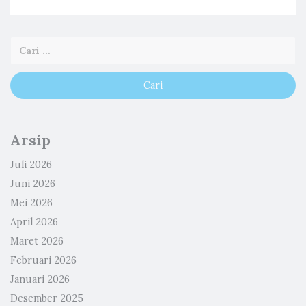
Arsip
Juli 2026
Juni 2026
Mei 2026
April 2026
Maret 2026
Februari 2026
Januari 2026
Desember 2025