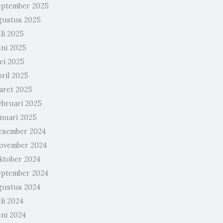
eptember 2025
gustus 2025
li 2025
uni 2025
ei 2025
pril 2025
aret 2025
ebruari 2025
anuari 2025
esember 2024
ovember 2024
ktober 2024
eptember 2024
gustus 2024
li 2024
uni 2024