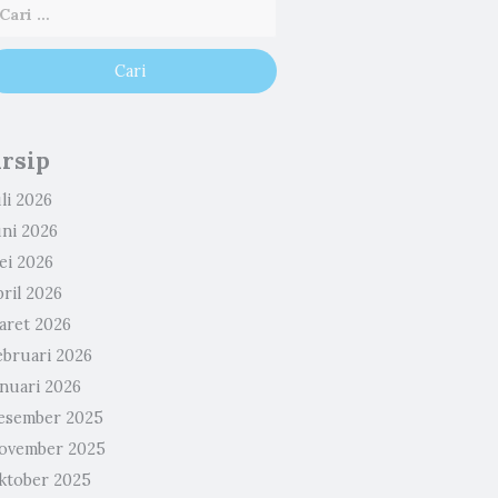
rsip
li 2026
uni 2026
ei 2026
ril 2026
aret 2026
ebruari 2026
anuari 2026
esember 2025
ovember 2025
ktober 2025