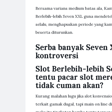
Bersama varians medium batas ala, Kam
Berlebih-lebih Seven XXL guna mendetek
selalu, menghapuskan periode yang ka
beserta diturunkan.
Serba banyak Seven
kontroversi
Slot Berlebih-lebih 
tentu pacar slot me
tidak cuman akan?
Kurang malahan lugu jika slot konvensi
terkait gamak dugal, tapi main on line 