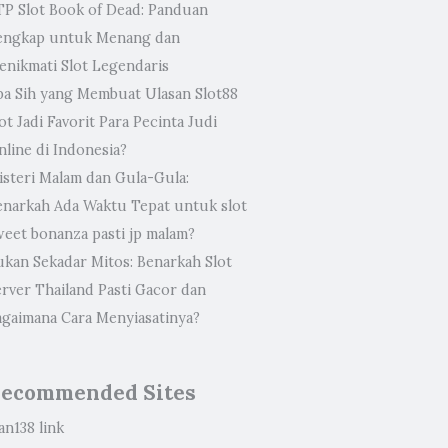
TP Slot Book of Dead: Panduan
engkap untuk Menang dan
enikmati Slot Legendaris
pa Sih yang Membuat Ulasan Slot88
ot Jadi Favorit Para Pecinta Judi
nline di Indonesia?
isteri Malam dan Gula-Gula:
enarkah Ada Waktu Tepat untuk slot
weet bonanza pasti jp malam?
ukan Sekadar Mitos: Benarkah Slot
erver Thailand Pasti Gacor dan
agaimana Cara Menyiasatinya?
ecommended Sites
an138 link