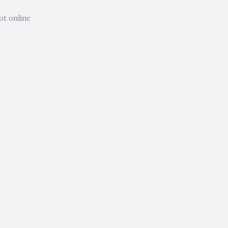
ot online