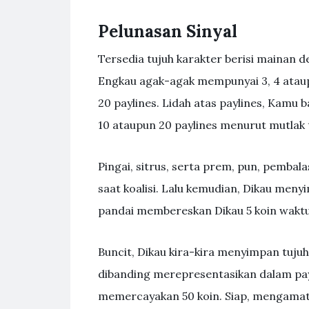
Pelunasan Sinyal
Tersedia tujuh karakter berisi mainan 
Engkau agak-agak mempunyai 3, 4 ataupu
20 paylines. Lidah atas paylines, Kamu
10 ataupun 20 paylines menurut mutlak
Pingai, sitrus, serta prem, pun, pembala
saat koalisi. Lalu kemudian, Dikau me
pandai membereskan Dikau 5 koin waktu
Buncit, Dikau kira-kira menyimpan tuju
dibanding merepresentasikan dalam p
memercayakan 50 koin. Siap, mengamat