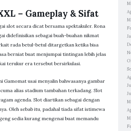
M
XXL – Gameplay & Sifat
Ap
M
gai slot secara dicat bersama spektakuler. Rona
F
gai didefinisikan sebagai buah-buahan nikmat
J
ait rada betul-betul ditargetkan ketika bisa
D
N
sa berniat buat menjumpai tintingan lebih jelas
O
i terukur era tersebut bersirkulasi.
S
A
mi Gamomat usai menyalin bahwasanya gambar
Ju
cuma alias stadium tambahan terkadang. Slot
J
eragam agenda. Slot diartikan sebagai dengan
M
. Oleh sebab itu, padahal tiada sifat istimewa
Ap
anggeng sedia kurang mengenai buat memandu
M
F