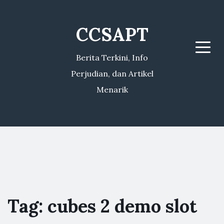
CCSAPT
Menu
Berita Terkini, Info
Perjudian, dan Artikel
Menarik
Tag:
cubes 2 demo slot