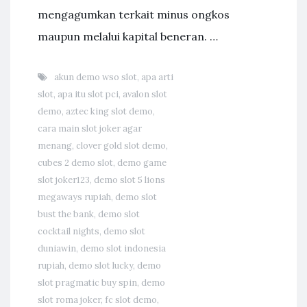
mengagumkan terkait minus ongkos
maupun melalui kapital beneran. …
akun demo wso slot
,
apa arti
slot
,
apa itu slot pci
,
avalon slot
demo
,
aztec king slot demo
,
cara main slot joker agar
menang
,
clover gold slot demo
,
cubes 2 demo slot
,
demo game
slot joker123
,
demo slot 5 lions
megaways rupiah
,
demo slot
bust the bank
,
demo slot
cocktail nights
,
demo slot
duniawin
,
demo slot indonesia
rupiah
,
demo slot lucky
,
demo
slot pragmatic buy spin
,
demo
slot roma joker
,
fc slot demo
,