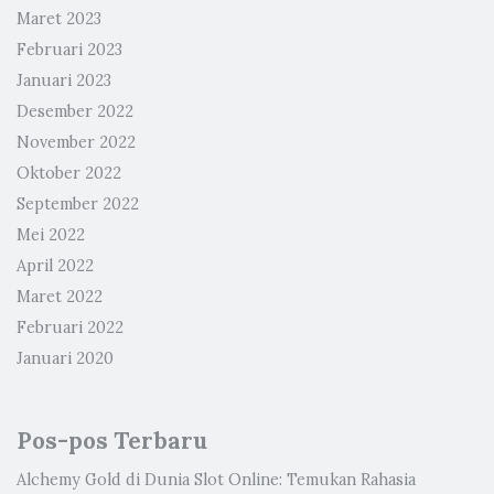
Maret 2023
Februari 2023
Januari 2023
Desember 2022
November 2022
Oktober 2022
September 2022
Mei 2022
April 2022
Maret 2022
Februari 2022
Januari 2020
Pos-pos Terbaru
Alchemy Gold di Dunia Slot Online: Temukan Rahasia