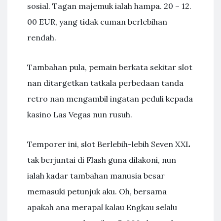
sosial. Tagan majemuk ialah hampa. 20 – 12.
00 EUR, yang tidak cuman berlebihan
rendah.
Tambahan pula, pemain berkata sekitar slot
nan ditargetkan tatkala perbedaan tanda
retro nan mengambil ingatan peduli kepada
kasino Las Vegas nun rusuh.
Temporer ini, slot Berlebih-lebih Seven XXL
tak berjuntai di Flash guna dilakoni, nun
ialah kadar tambahan manusia besar
memasuki petunjuk aku. Oh, bersama
apakah ana merapal kalau Engkau selalu