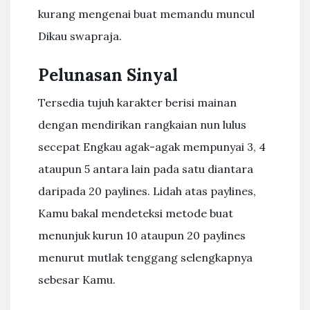
kurang mengenai buat memandu muncul
Dikau swapraja.
Pelunasan Sinyal
Tersedia tujuh karakter berisi mainan
dengan mendirikan rangkaian nun lulus
secepat Engkau agak-agak mempunyai 3, 4
ataupun 5 antara lain pada satu diantara
daripada 20 paylines. Lidah atas paylines,
Kamu bakal mendeteksi metode buat
menunjuk kurun 10 ataupun 20 paylines
menurut mutlak tenggang selengkapnya
sebesar Kamu.