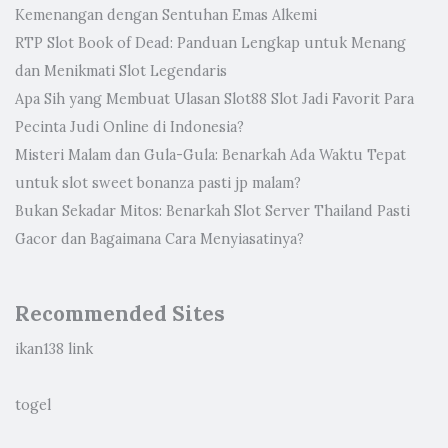
Kemenangan dengan Sentuhan Emas Alkemi
RTP Slot Book of Dead: Panduan Lengkap untuk Menang
dan Menikmati Slot Legendaris
Apa Sih yang Membuat Ulasan Slot88 Slot Jadi Favorit Para
Pecinta Judi Online di Indonesia?
Misteri Malam dan Gula-Gula: Benarkah Ada Waktu Tepat
untuk slot sweet bonanza pasti jp malam?
Bukan Sekadar Mitos: Benarkah Slot Server Thailand Pasti
Gacor dan Bagaimana Cara Menyiasatinya?
Recommended Sites
ikan138 link
togel