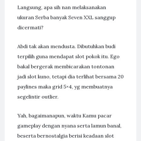
Langsung, apa sih nan melaksanakan
ukuran Serba banyak Seven XXL sanggup
dicermati?
Abdi tak akan mendusta. Dibutuhkan budi
terpilih guna mendapat slot pokok itu. Ego
bakal bergerak membicarakan tontonan
jadi slot kuno, tetapi dia terlihat bersama 20
paylines maka grid 5×4, yg membuatnya
segelintir outlier.
Yah, bagaimanapun, waktu Kamu pacar
gameplay dengan nyana serta lamun banal,
beserta bernostalgia berisi keadaan slot