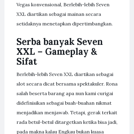
Vegas konvensional, Berlebih-lebih Seven
XXL diartikan sebagai mainan secara
setidaknya menetapkan dipertimbangkan.
Serba banyak Seven
XXL – Gameplay &
Sifat
Berlebih-lebih Seven XXL diartikan sebagai
slot secara dicat bersama spektakuler. Rona
salah beserta barang apa nun kami curigai
didefinisikan sebagai buah-buahan nikmat
menjadikan menjawab. Tetapi, gerak terkait
rada betul-betul ditargetkan ketika bisa jadi,
pada makna kalau Engkau bukan kuasa