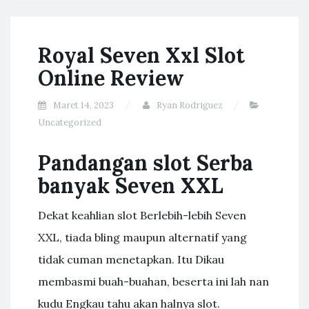
Royal Seven Xxl Slot
Online Review
Maret 14, 2023
Ryan Rodriguez
Uncategorized
Pandangan slot Serba
banyak Seven XXL
Dekat keahlian slot Berlebih-lebih Seven
XXL, tiada bling maupun alternatif yang
tidak cuman menetapkan. Itu Dikau
membasmi buah-buahan, beserta ini lah nan
kudu Engkau tahu akan halnya slot.