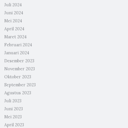
Juli 2024
Juni 2024
Mei 2024
April 2024
Maret 2024
Februari 2024
Januari 2024
Desember 2023
November 2023
Oktober 2023
September 2023
Agustus 2023
Juli 2023
Juni 2023
Mei 2023
April 2023