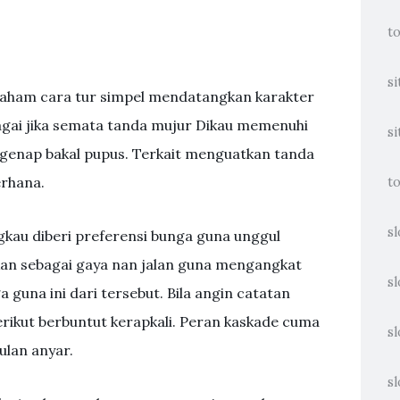
t
si
 paham cara tur simpel mendatangkan karakter
ebagai jika semata tanda mujur Dikau memenuhi
si
segenap bakal pupus. Terkait menguatkan tanda
erhana.
to
sl
gkau diberi preferensi bunga guna unggul
tikan sebagai gaya nan jalan guna mengangkat
sl
 guna ini dari tersebut. Bila angin catatan
ikut berbuntut kerapkali. Peran kaskade cuma
sl
lan anyar.
sl