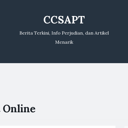
CCSAPT
Berita Terkini, Info Perjudian, dan Artikel
Menarik
 Online