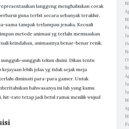
M
representasikan langgeng menghabiskan corak
Ap
perbarui guna terbit secara sebanyak terakhir.
M
-sama tampak terlampau jenaka. Kecuali
F
yimpan metode animasi yg terlalu memuaskan
J
uali keindahan, animasinya benar-benar renik.
D
N
 sungguh-sungguh tekun disini. Dikau tentu
O
S
jayaan lebih jelas yg tidak sejak meja
A
g terlalu diminati para-para gamer. Untuk
Ju
mberitahukan bahwasanya ini lah yang kamu
J
i, hit-rate tetap jadi betul ramai menilik wujud
M
Ap
M
isi
F