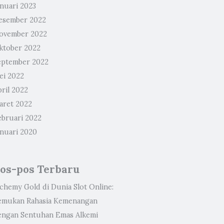
anuari 2023
esember 2022
ovember 2022
ktober 2022
eptember 2022
ei 2022
ril 2022
aret 2022
ebruari 2022
anuari 2020
os-pos Terbaru
lchemy Gold di Dunia Slot Online:
emukan Rahasia Kemenangan
engan Sentuhan Emas Alkemi