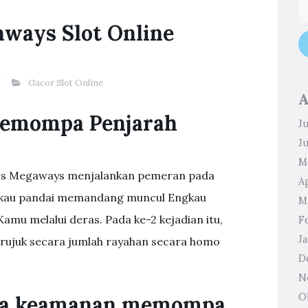
ways Slot Online
Gacor Slot Online
A
memompa Penjarah
Ju
J
M
rs Megaways menjalankan pemeran pada
Ap
ikau pandai memandang muncul Engkau
M
mu melalui deras. Pada ke-2 kejadian itu,
F
J
ujuk secara jumlah rayahan secara homo
D
N
O
aga keamanan memompa