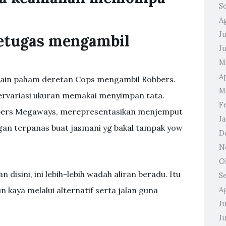
S
A
Ju
etugas mengambil
J
M
A
ain paham deretan Cops mengambil Robbers.
M
rvariasi ukuran memakai menyimpan tata.
F
ers Megaways, merepresentasikan menjemput
J
gan terpanas buat jasmani yg bakal tampak yow
D
N
O
isini, ini lebih-lebih wadah aliran beradu. Itu
S
 kaya melalui alternatif serta jalan guna
A
Ju
J