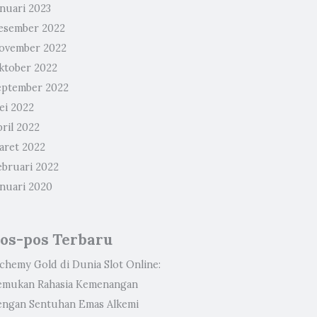
anuari 2023
esember 2022
ovember 2022
ktober 2022
eptember 2022
ei 2022
ril 2022
aret 2022
ebruari 2022
anuari 2020
os-pos Terbaru
lchemy Gold di Dunia Slot Online:
emukan Rahasia Kemenangan
engan Sentuhan Emas Alkemi