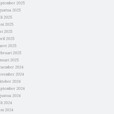
eptember 2025
gustus 2025
li 2025
uni 2025
ei 2025
pril 2025
aret 2025
ebruari 2025
anuari 2025
esember 2024
ovember 2024
ktober 2024
eptember 2024
gustus 2024
li 2024
uni 2024