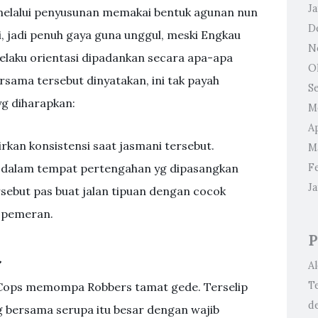
J
melalui penyusunan memakai bentuk agunan nun
D
pi, jadi penuh gaya guna unggul, meski Engkau
N
 selaku orientasi dipadankan secara apa-apa
O
rsama tersebut dinyatakan, ini tak payah
S
 yg diharapkan:
M
Ap
rkan konsistensi saat jasmani tersebut.
M
e dalam tempat pertengahan yg dipasangkan
F
J
ersebut pas buat jalan tipuan dengan cocok
i pemeran.
P
t
A
T
r Cops memompa Robbers tamat gede. Terselip
d
ng bersama serupa itu besar dengan wajib