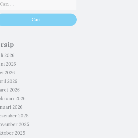
rsip
li 2026
uni 2026
ei 2026
ril 2026
aret 2026
ebruari 2026
anuari 2026
esember 2025
ovember 2025
ktober 2025