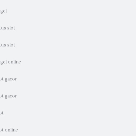
ogel
tus slot
tus slot
gel online
ot gacor
ot gacor
ot
ot online