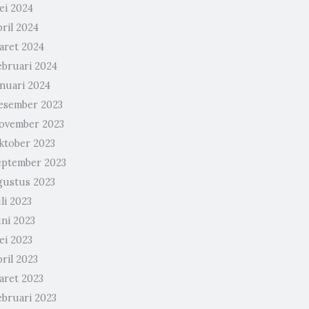
ei 2024
ril 2024
aret 2024
ebruari 2024
anuari 2024
esember 2023
ovember 2023
ktober 2023
eptember 2023
gustus 2023
li 2023
uni 2023
ei 2023
ril 2023
aret 2023
ebruari 2023