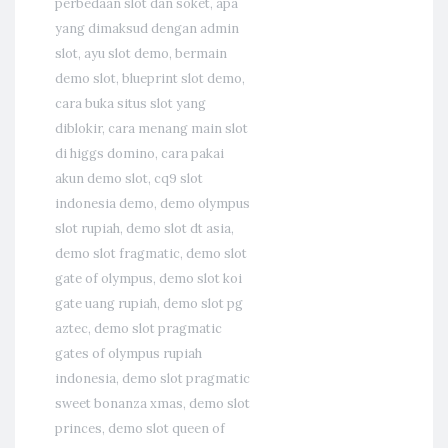
perbedaan slot dan soket
,
apa
yang dimaksud dengan admin
slot
,
ayu slot demo
,
bermain
demo slot
,
blueprint slot demo
,
cara buka situs slot yang
diblokir
,
cara menang main slot
di higgs domino
,
cara pakai
akun demo slot
,
cq9 slot
indonesia demo
,
demo olympus
slot rupiah
,
demo slot dt asia
,
demo slot fragmatic
,
demo slot
gate of olympus
,
demo slot koi
gate uang rupiah
,
demo slot pg
aztec
,
demo slot pragmatic
gates of olympus rupiah
indonesia
,
demo slot pragmatic
sweet bonanza xmas
,
demo slot
princes
,
demo slot queen of