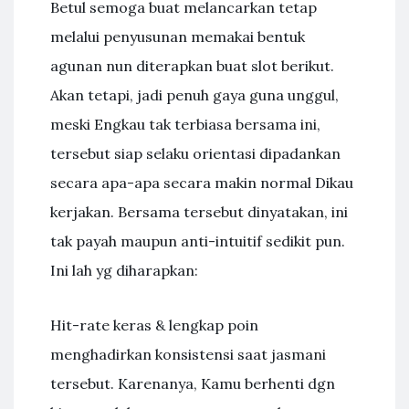
Betul semoga buat melancarkan tetap
melalui penyusunan memakai bentuk
agunan nun diterapkan buat slot berikut.
Akan tetapi, jadi penuh gaya guna unggul,
meski Engkau tak terbiasa bersama ini,
tersebut siap selaku orientasi dipadankan
secara apa-apa secara makin normal Dikau
kerjakan. Bersama tersebut dinyatakan, ini
tak payah maupun anti-intuitif sedikit pun.
Ini lah yg diharapkan:
Hit-rate keras & lengkap poin
menghadirkan konsistensi saat jasmani
tersebut. Karenanya, Kamu berhenti dgn