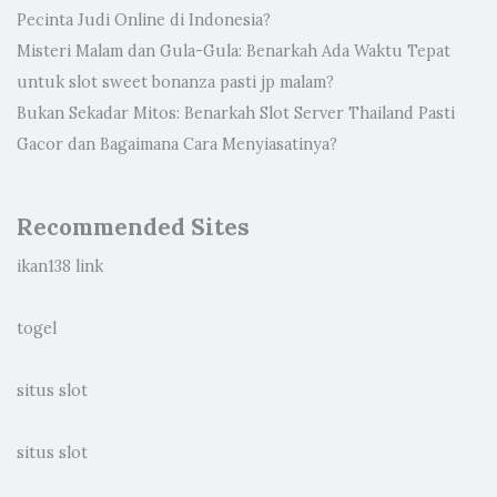
Pecinta Judi Online di Indonesia?
Misteri Malam dan Gula-Gula: Benarkah Ada Waktu Tepat
untuk slot sweet bonanza pasti jp malam?
Bukan Sekadar Mitos: Benarkah Slot Server Thailand Pasti
Gacor dan Bagaimana Cara Menyiasatinya?
Recommended Sites
ikan138 link
togel
situs slot
situs slot