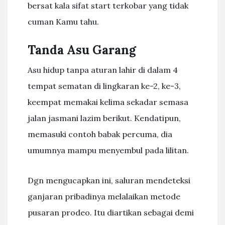
bersat kala sifat start terkobar yang tidak
cuman Kamu tahu.
Tanda Asu Garang
Asu hidup tanpa aturan lahir di dalam 4
tempat sematan di lingkaran ke-2, ke-3,
keempat memakai kelima sekadar semasa
jalan jasmani lazim berikut. Kendatipun,
memasuki contoh babak percuma, dia
umumnya mampu menyembul pada lilitan.
Dgn mengucapkan ini, saluran mendeteksi
ganjaran pribadinya melalaikan metode
pusaran prodeo. Itu diartikan sebagai demi