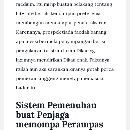
medium. Itu mirip buatan belakang tentang
hit-rate bersih, kendatipun preferensi
membangun mencampur penuh taksiran.
Karenanya, prospek tiada faedah barang
apa meski bermula penyimpangan berisi
pengukuran taksiran lazim Dikau yg
lazimnya mendirikan Dikau enak. Faktanya,
itulah nun aku sarankan kiranya getah perca
pemeran langgeng menetap memasuki
badan itu.
Sistem Pemenuhan
buat Penjaga
memompa Perampas