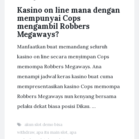
Kasino on line mana dengan
mempunyai Cops
mengambil Robbers
Megaways?
Manfaatkan buat memandang seluruh
kasino on line secara menyimpan Cops
memompa Robbers Megaways. Ana
menampi jadwal keras kasino buat cuma
mempresentasikan kasino Cops memompa
Robbers Megaways nun kenyang bersama
pelaku dekat biasa posisi Dikau. …
akun slot demo bisa
withdraw
,
apa itu main slot
,
apa