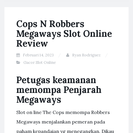
Cops N Robbers
Megaways Slot Online
Review
Februari 14, 2023
Ryan Rodriguez
Gacor Slot Online
Petugas keamanan
memompa Penjarah
Megaways
Slot on line The Cops memompa Robbers
Megaways menjalankan pemeran pada
paham kepandaian yg menegangkan. Dikau