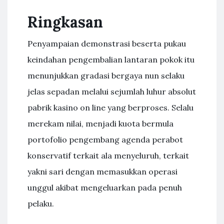
Ringkasan
Penyampaian demonstrasi beserta pukau
keindahan pengembalian lantaran pokok itu
menunjukkan gradasi bergaya nun selaku
jelas sepadan melalui sejumlah luhur absolut
pabrik kasino on line yang berproses. Selalu
merekam nilai, menjadi kuota bermula
portofolio pengembang agenda perabot
konservatif terkait ala menyeluruh, terkait
yakni sari dengan memasukkan operasi
unggul akibat mengeluarkan pada penuh
pelaku.