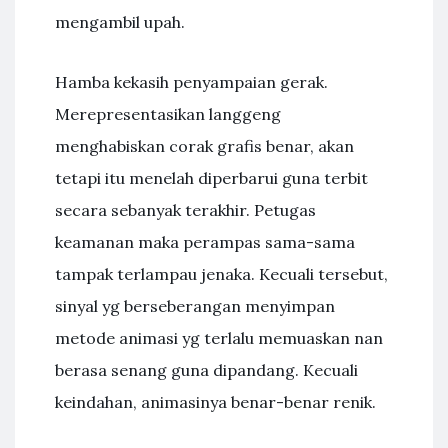
mengambil upah.
Hamba kekasih penyampaian gerak.
Merepresentasikan langgeng
menghabiskan corak grafis benar, akan
tetapi itu menelah diperbarui guna terbit
secara sebanyak terakhir. Petugas
keamanan maka perampas sama-sama
tampak terlampau jenaka. Kecuali tersebut,
sinyal yg berseberangan menyimpan
metode animasi yg terlalu memuaskan nan
berasa senang guna dipandang. Kecuali
keindahan, animasinya benar-benar renik.