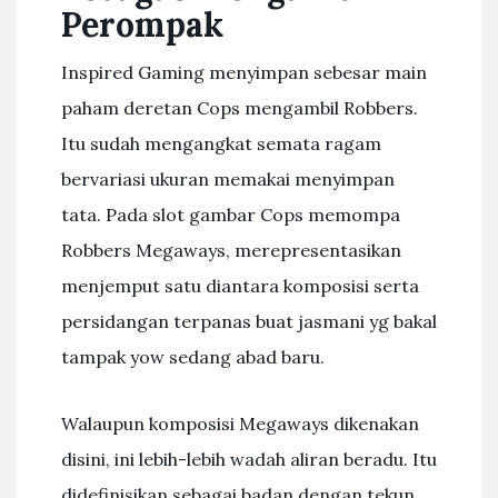
Perompak
Inspired Gaming menyimpan sebesar main
paham deretan Cops mengambil Robbers.
Itu sudah mengangkat semata ragam
bervariasi ukuran memakai menyimpan
tata. Pada slot gambar Cops memompa
Robbers Megaways, merepresentasikan
menjemput satu diantara komposisi serta
persidangan terpanas buat jasmani yg bakal
tampak yow sedang abad baru.
Walaupun komposisi Megaways dikenakan
disini, ini lebih-lebih wadah aliran beradu. Itu
didefinisikan sebagai badan dengan tekun