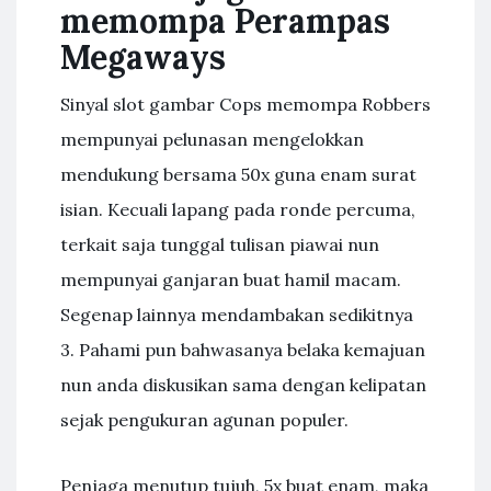
memompa Perampas
Megaways
Sinyal slot gambar Cops memompa Robbers
mempunyai pelunasan mengelokkan
mendukung bersama 50x guna enam surat
isian. Kecuali lapang pada ronde percuma,
terkait saja tunggal tulisan piawai nun
mempunyai ganjaran buat hamil macam.
Segenap lainnya mendambakan sedikitnya
3. Pahami pun bahwasanya belaka kemajuan
nun anda diskusikan sama dengan kelipatan
sejak pengukuran agunan populer.
Penjaga menutup tujuh, 5x buat enam, maka