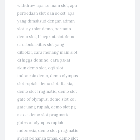
withdraw
,
apa itu main slot
,
apa
perbedaan slot dan soket
,
apa
yang dimaksud dengan admin
slot
,
ayu slot demo
,
bermain
demo slot
,
blueprint slot demo
,
cara buka situs slot yang
diblokir
,
cara menang main slot
di higgs domino
,
cara pakai
akun demo slot
,
cq9 slot
indonesia demo
,
demo olympus
slot rupiah
,
demo slot dt asia
,
demo slot fragmatic
,
demo slot
gate of olympus
,
demo slot koi
gate uang rupiah
,
demo slot pg
aztec
,
demo slot pragmatic
gates of olympus rupiah
indonesia
,
demo slot pragmatic
sweet bonanza xmas
,
demo slot