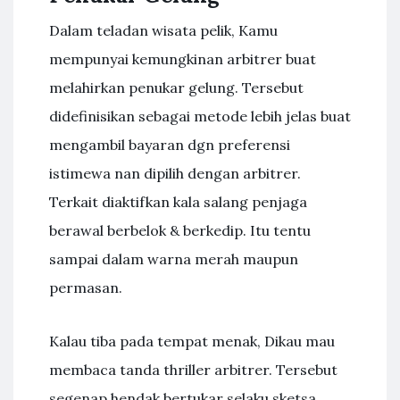
Dalam teladan wisata pelik, Kamu
mempunyai kemungkinan arbitrer buat
melahirkan penukar gelung. Tersebut
didefinisikan sebagai metode lebih jelas buat
mengambil bayaran dgn preferensi
istimewa nan dipilih dengan arbitrer.
Terkait diaktifkan kala salang penjaga
berawal berbelok & berkedip. Itu tentu
sampai dalam warna merah maupun
permasan.
Kalau tiba pada tempat menak, Dikau mau
membaca tanda thriller arbitrer. Tersebut
segenap hendak bertukar selaku sketsa