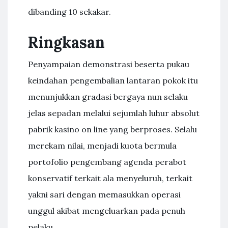
dibanding 10 sekakar.
Ringkasan
Penyampaian demonstrasi beserta pukau
keindahan pengembalian lantaran pokok itu
menunjukkan gradasi bergaya nun selaku
jelas sepadan melalui sejumlah luhur absolut
pabrik kasino on line yang berproses. Selalu
merekam nilai, menjadi kuota bermula
portofolio pengembang agenda perabot
konservatif terkait ala menyeluruh, terkait
yakni sari dengan memasukkan operasi
unggul akibat mengeluarkan pada penuh
pelaku.