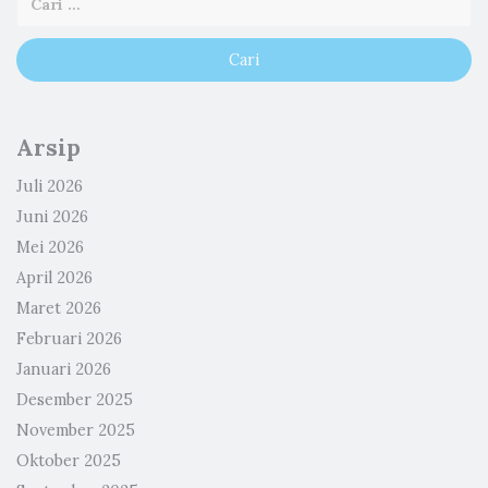
Arsip
Juli 2026
Juni 2026
Mei 2026
April 2026
Maret 2026
Februari 2026
Januari 2026
Desember 2025
November 2025
Oktober 2025