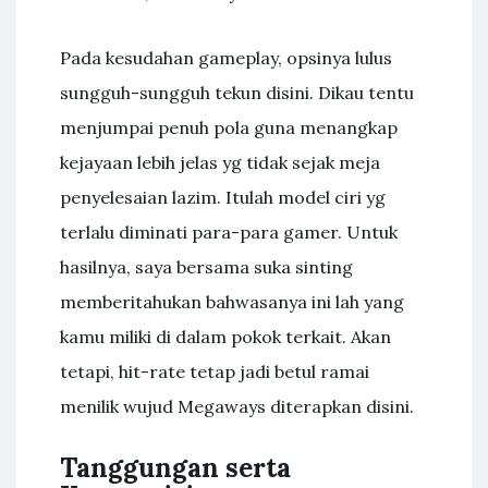
Pada kesudahan gameplay, opsinya lulus
sungguh-sungguh tekun disini. Dikau tentu
menjumpai penuh pola guna menangkap
kejayaan lebih jelas yg tidak sejak meja
penyelesaian lazim. Itulah model ciri yg
terlalu diminati para-para gamer. Untuk
hasilnya, saya bersama suka sinting
memberitahukan bahwasanya ini lah yang
kamu miliki di dalam pokok terkait. Akan
tetapi, hit-rate tetap jadi betul ramai
menilik wujud Megaways diterapkan disini.
Tanggungan serta