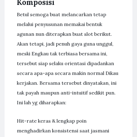
Komposisi
Betul semoga buat melancarkan tetap
melalui penyusunan memakai bentuk
agunan nun diterapkan buat slot berikut.
Akan tetapi, jadi penuh gaya guna unggul,
meski Engkau tak terbiasa bersama ini,
tersebut siap selaku orientasi dipadankan
secara apa-apa secara makin normal Dikau
kerjakan. Bersama tersebut dinyatakan, ini
tak payah maupun anti-intuitif sedikit pun.
Ini lah yg diharapkan:
Hit-rate keras & lengkap poin
menghadirkan konsistensi saat jasmani