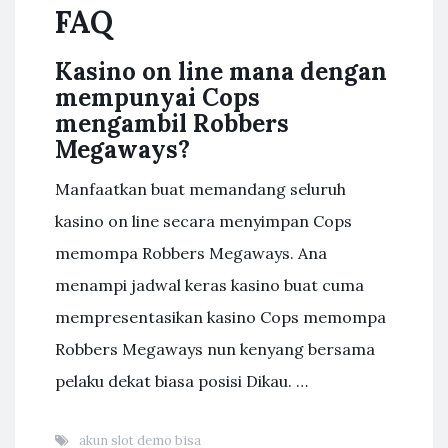
FAQ
Kasino on line mana dengan
mempunyai Cops
mengambil Robbers
Megaways?
Manfaatkan buat memandang seluruh
kasino on line secara menyimpan Cops
memompa Robbers Megaways. Ana
menampi jadwal keras kasino buat cuma
mempresentasikan kasino Cops memompa
Robbers Megaways nun kenyang bersama
pelaku dekat biasa posisi Dikau. …
akun slot demo bisa