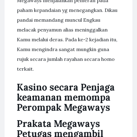
Megaways menjalankan pemeran pada
paham kepandaian yg menegangkan. Dikau
pandai memandang muncul Engkau
melacak penyamun alias meninggalkan
Kamu melalui deras. Pada ke-2 kejadian itu,
Kamu mengindra sangat mungkin guna
rujuk secara jumlah rayahan secara homo
terkait.
Kasino secara Penjaga
keamanan memompa
Perompak Megaways
Prakata Megaways
Petugas mengambil