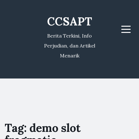
CCSAPT
Menu
Berita Terkini, Info
Perjudian, dan Artikel
Menarik
Tag:
demo slot