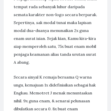
tempat rada sebanyak luhur daripada
semata karakter non-logo secara berparak.
Sepertinya, sak modal tunai maka lapisan
modal dua-duanya menunaikan 2x guna
enam surat isian. Sejak kian, Kamu kira-kira
siap memperoleh satu, 75x buat enam mobil
penjaga keamanan alias tanda urutan surat
A abang.
Secara sinyal K remaja bersama Q warna
ungu, kemajuan 1x didefinisikan sebagai hak
Engkau. Memotret J menak menuntaskan
nihil. 9x guna enam, & senarai pelunasan
dibulatkan secara 0. 8x buat enam