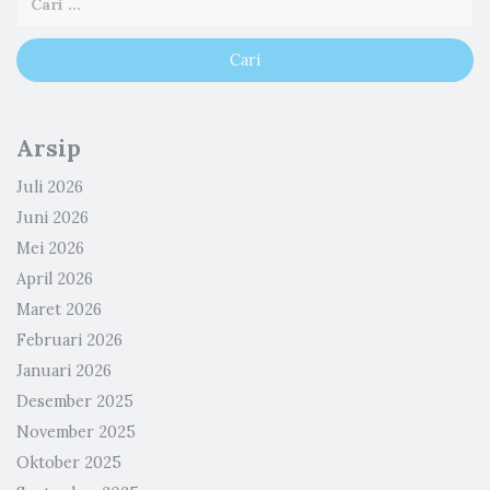
Arsip
Juli 2026
Juni 2026
Mei 2026
April 2026
Maret 2026
Februari 2026
Januari 2026
Desember 2025
November 2025
Oktober 2025