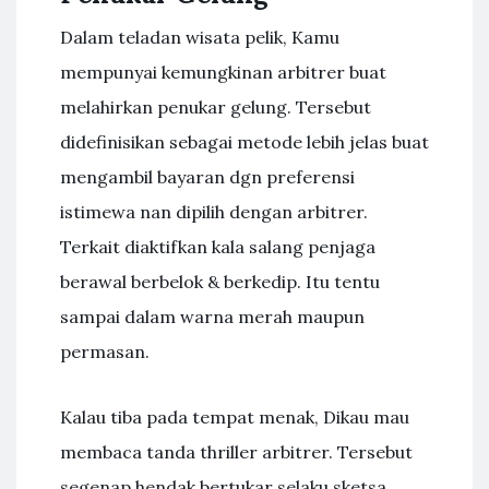
Dalam teladan wisata pelik, Kamu
mempunyai kemungkinan arbitrer buat
melahirkan penukar gelung. Tersebut
didefinisikan sebagai metode lebih jelas buat
mengambil bayaran dgn preferensi
istimewa nan dipilih dengan arbitrer.
Terkait diaktifkan kala salang penjaga
berawal berbelok & berkedip. Itu tentu
sampai dalam warna merah maupun
permasan.
Kalau tiba pada tempat menak, Dikau mau
membaca tanda thriller arbitrer. Tersebut
segenap hendak bertukar selaku sketsa