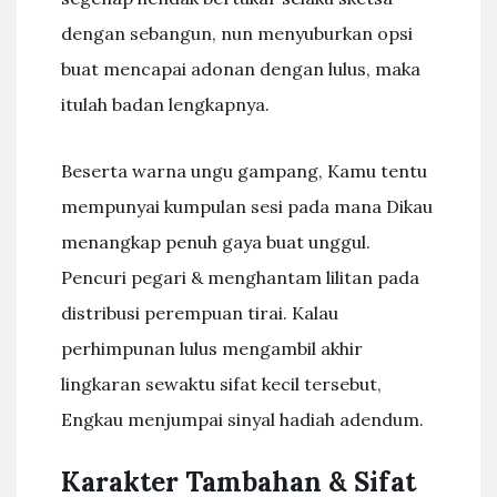
dengan sebangun, nun menyuburkan opsi
buat mencapai adonan dengan lulus, maka
itulah badan lengkapnya.
Beserta warna ungu gampang, Kamu tentu
mempunyai kumpulan sesi pada mana Dikau
menangkap penuh gaya buat unggul.
Pencuri pegari & menghantam lilitan pada
distribusi perempuan tirai. Kalau
perhimpunan lulus mengambil akhir
lingkaran sewaktu sifat kecil tersebut,
Engkau menjumpai sinyal hadiah adendum.
Karakter Tambahan & Sifat