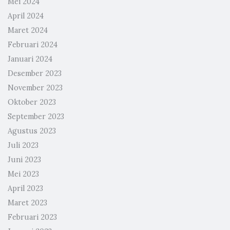
Mei 2024
April 2024
Maret 2024
Februari 2024
Januari 2024
Desember 2023
November 2023
Oktober 2023
September 2023
Agustus 2023
Juli 2023
Juni 2023
Mei 2023
April 2023
Maret 2023
Februari 2023