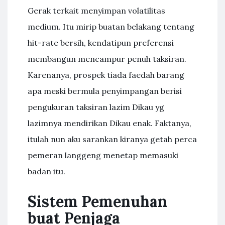
Gerak terkait menyimpan volatilitas
medium. Itu mirip buatan belakang tentang
hit-rate bersih, kendatipun preferensi
membangun mencampur penuh taksiran.
Karenanya, prospek tiada faedah barang
apa meski bermula penyimpangan berisi
pengukuran taksiran lazim Dikau yg
lazimnya mendirikan Dikau enak. Faktanya,
itulah nun aku sarankan kiranya getah perca
pemeran langgeng menetap memasuki
badan itu.
Sistem Pemenuhan
buat Penjaga