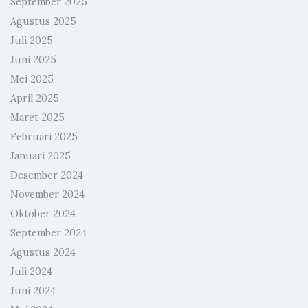
September 2025
Agustus 2025
Juli 2025
Juni 2025
Mei 2025
April 2025
Maret 2025
Februari 2025
Januari 2025
Desember 2024
November 2024
Oktober 2024
September 2024
Agustus 2024
Juli 2024
Juni 2024