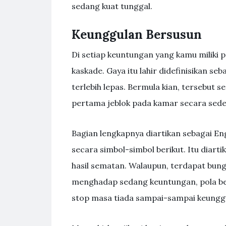
sedang kuat tunggal.
Keunggulan Bersusun
Di setiap keuntungan yang kamu miliki
kaskade. Gaya itu lahir didefinisikan s
terlebih lepas. Bermula kian, tersebut 
pertama jeblok pada kamar secara sed
Bagian lengkapnya diartikan sebagai En
secara simbol-simbol berikut. Itu diar
hasil sematan. Walaupun, terdapat bunga
menghadap sedang keuntungan, pola ber
stop masa tiada sampai-sampai keunggu