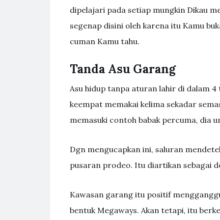
dipelajari pada setiap mungkin Dikau m
segenap disini oleh karena itu Kamu buka
cuman Kamu tahu.
Tanda Asu Garang
Asu hidup tanpa aturan lahir di dalam 4
keempat memakai kelima sekadar semasa
memasuki contoh babak percuma, dia 
Dgn mengucapkan ini, saluran mendetek
pusaran prodeo. Itu diartikan sebagai
Kawasan garang itu positif menggangg
bentuk Megaways. Akan tetapi, itu ber