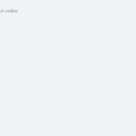
ot online