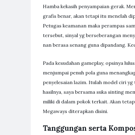
Hamba kekasih penyampaian gerak. Me
grafis benar, akan tetapi itu menelah di
Petugas keamanan maka perampas sama
tersebut, sinyal yg berseberangan men
nan berasa senang guna dipandang. Kec
Pada kesudahan gameplay, opsinya lulus
menjumpai penuh pola guna menangkap ke
penyelesaian lazim. Itulah model ciri y
hasilnya, saya bersama suka sinting me
miliki di dalam pokok terkait. Akan tetap
Megaways diterapkan disini.
Tanggungan serta Kompos