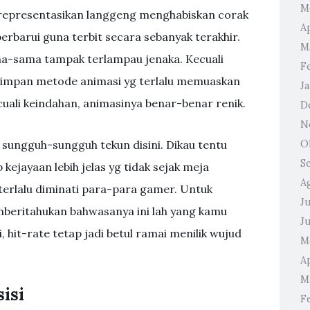
M
representasikan langgeng menghabiskan corak
Ap
perbarui guna terbit secara sebanyak terakhir.
M
-sama tampak terlampau jenaka. Kecuali
F
yimpan metode animasi yg terlalu memuaskan
J
uali keindahan, animasinya benar-benar renik.
D
N
 sungguh-sungguh tekun disini. Dikau tentu
O
S
jayaan lebih jelas yg tidak sejak meja
A
g terlalu diminati para-para gamer. Untuk
Ju
mberitahukan bahwasanya ini lah yang kamu
J
i, hit-rate tetap jadi betul ramai menilik wujud
M
Ap
M
isi
F