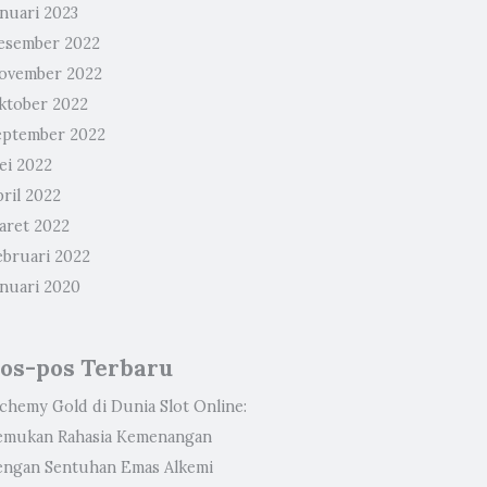
anuari 2023
esember 2022
ovember 2022
ktober 2022
eptember 2022
ei 2022
ril 2022
aret 2022
ebruari 2022
anuari 2020
os-pos Terbaru
lchemy Gold di Dunia Slot Online:
emukan Rahasia Kemenangan
engan Sentuhan Emas Alkemi