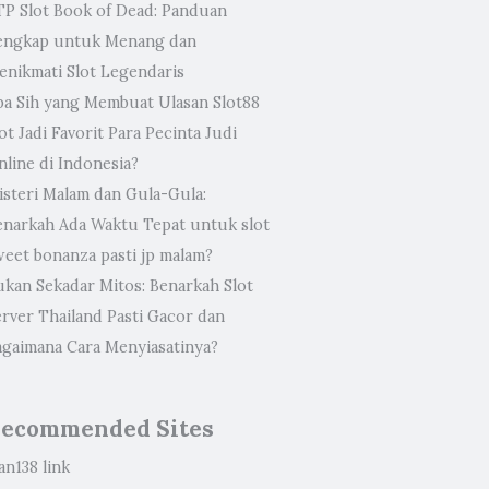
TP Slot Book of Dead: Panduan
engkap untuk Menang dan
enikmati Slot Legendaris
pa Sih yang Membuat Ulasan Slot88
ot Jadi Favorit Para Pecinta Judi
nline di Indonesia?
isteri Malam dan Gula-Gula:
enarkah Ada Waktu Tepat untuk slot
weet bonanza pasti jp malam?
ukan Sekadar Mitos: Benarkah Slot
erver Thailand Pasti Gacor dan
agaimana Cara Menyiasatinya?
ecommended Sites
an138 link