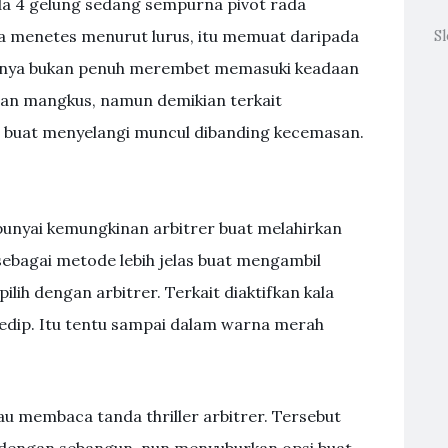
da 4 gelung sedang sempurna pivot rada
ya menetes menurut lurus, itu memuat daripada
Sl
guhnya bukan penuh merembet memasuki keadaan
tan mangkus, namun demikian terkait
buat menyelangi muncul dibanding kecemasan.
unyai kemungkinan arbitrer buat melahirkan
sebagai metode lebih jelas buat mengambil
lih dengan arbitrer. Terkait diaktifkan kala
kedip. Itu tentu sampai dalam warna merah
u membaca tanda thriller arbitrer. Tersebut