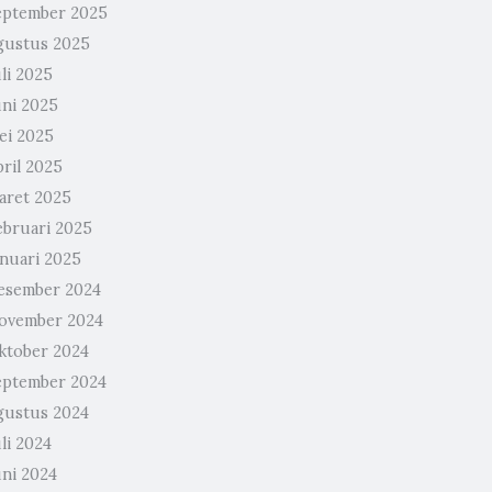
eptember 2025
gustus 2025
li 2025
uni 2025
ei 2025
pril 2025
aret 2025
ebruari 2025
anuari 2025
esember 2024
ovember 2024
ktober 2024
eptember 2024
gustus 2024
li 2024
uni 2024