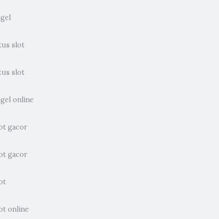
ogel
tus slot
tus slot
gel online
ot gacor
ot gacor
ot
ot online