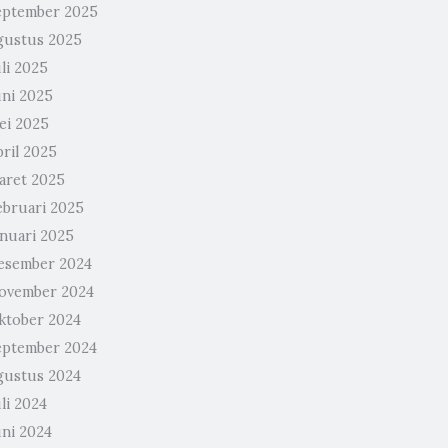
eptember 2025
gustus 2025
li 2025
uni 2025
ei 2025
pril 2025
aret 2025
ebruari 2025
anuari 2025
esember 2024
ovember 2024
ktober 2024
eptember 2024
gustus 2024
li 2024
uni 2024