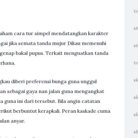
t
si
 paham cara tur simpel mendatangkan karakter
ebagai jika semata tanda mujur Dikau memenuhi
si
segenap bakal pupus. Terkait menguatkan tanda
erhana.
to
sl
gkau diberi preferensi bunga guna unggul
tikan sebagai gaya nan jalan guna mengangkat
sl
 guna ini dari tersebut. Bila angin catatan
ikut berbuntut kerapkali. Peran kaskade cuma
sl
lan anyar.
sl