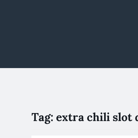
Tag:
extra chili slot