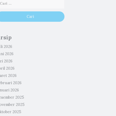
rsip
li 2026
uni 2026
ei 2026
ril 2026
aret 2026
ebruari 2026
anuari 2026
esember 2025
ovember 2025
ktober 2025