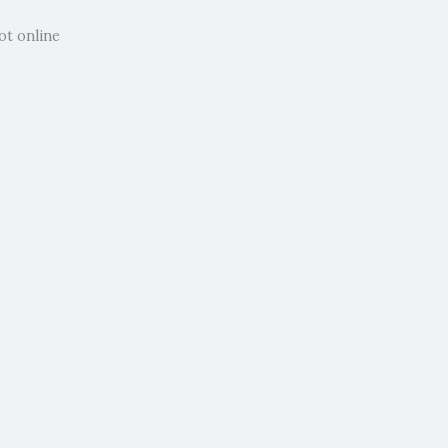
ot online