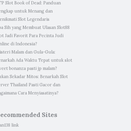
TP Slot Book of Dead: Panduan
engkap untuk Menang dan
enikmati Slot Legendaris
pa Sih yang Membuat Ulasan Slot88
ot Jadi Favorit Para Pecinta Judi
nline di Indonesia?
isteri Malam dan Gula-Gula:
enarkah Ada Waktu Tepat untuk slot
weet bonanza pasti jp malam?
ukan Sekadar Mitos: Benarkah Slot
erver Thailand Pasti Gacor dan
agaimana Cara Menyiasatinya?
ecommended Sites
an138 link