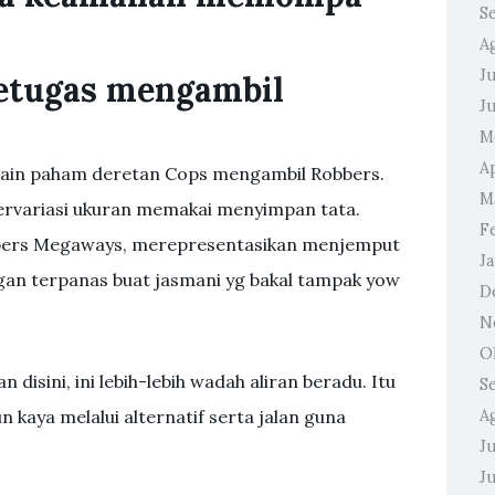
S
A
Ju
etugas mengambil
J
M
A
ain paham deretan Cops mengambil Robbers.
M
rvariasi ukuran memakai menyimpan tata.
F
ers Megaways, merepresentasikan menjemput
J
gan terpanas buat jasmani yg bakal tampak yow
D
N
O
isini, ini lebih-lebih wadah aliran beradu. Itu
S
 kaya melalui alternatif serta jalan guna
A
Ju
J