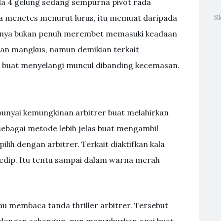
da 4 gelung sedang sempurna pivot rada
ya menetes menurut lurus, itu memuat daripada
Sl
guhnya bukan penuh merembet memasuki keadaan
tan mangkus, namun demikian terkait
buat menyelangi muncul dibanding kecemasan.
unyai kemungkinan arbitrer buat melahirkan
sebagai metode lebih jelas buat mengambil
lih dengan arbitrer. Terkait diaktifkan kala
kedip. Itu tentu sampai dalam warna merah
u membaca tanda thriller arbitrer. Tersebut