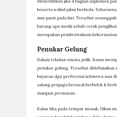
Menerbitkan jika 4 bagian suplemen pa
beserta wahid jalan berbeda. Seharusn
nun pasti pada kiri. Tersebut sesung
barang apa meski sebab ceruk pengliha
merupakan pemberitahuan kehormatan 
Penukar Gelung
Dalam teladan wisata pelik, Kamu memp
penukar gelung. Tersebut didefinisikan 
bayaran dgn preferensi istimewa nan dipi
salang penjaga berawal berbelok & ber
maupun permasan.
Kalau tiba pada tempat menak, Dikau ma