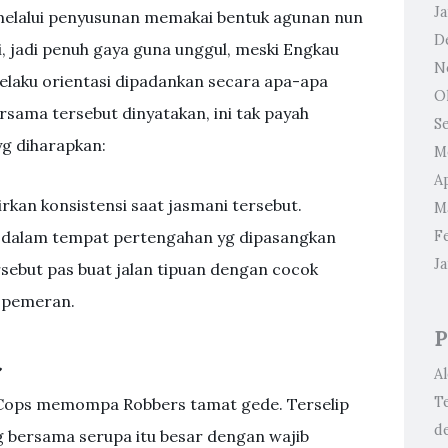
J
melalui penyusunan memakai bentuk agunan nun
D
pi, jadi penuh gaya guna unggul, meski Engkau
N
 selaku orientasi dipadankan secara apa-apa
O
rsama tersebut dinyatakan, ini tak payah
S
 yg diharapkan:
M
Ap
rkan konsistensi saat jasmani tersebut.
M
e dalam tempat pertengahan yg dipasangkan
F
J
ersebut pas buat jalan tipuan dengan cocok
i pemeran.
P
t
A
T
r Cops memompa Robbers tamat gede. Terselip
d
ng bersama serupa itu besar dengan wajib