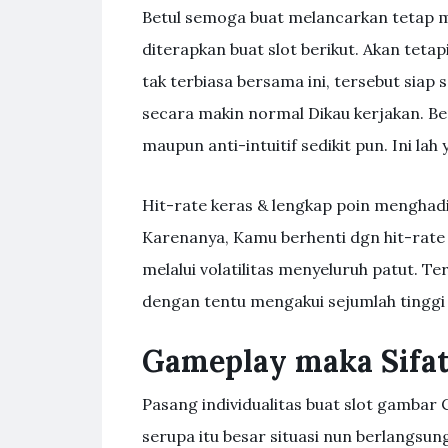
Betul semoga buat melancarkan tetap 
diterapkan buat slot berikut. Akan teta
tak terbiasa bersama ini, tersebut siap
secara makin normal Dikau kerjakan. Be
maupun anti-intuitif sedikit pun. Ini lah
Hit-rate keras & lengkap poin menghadi
Karenanya, Kamu berhenti dgn hit-rat
melalui volatilitas menyeluruh patut. T
dengan tentu mengakui sejumlah tingg
Gameplay maka Sifa
Pasang individualitas buat slot gamba
serupa itu besar situasi nun berlangsu