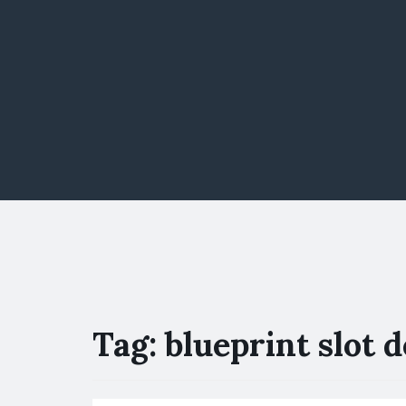
Tag:
blueprint slot 