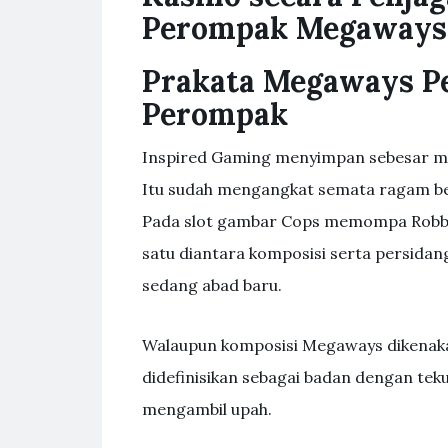
Perompak Megaways
Prakata Megaways P
Perompak
Inspired Gaming menyimpan sebesar m
Itu sudah mengangkat semata ragam be
Pada slot gambar Cops memompa Robb
satu diantara komposisi serta persidan
sedang abad baru.
Walaupun komposisi Megaways dikenakan d
didefinisikan sebagai badan dengan tekun
mengambil upah.