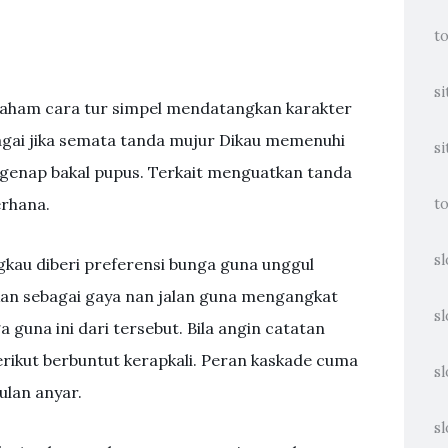
t
si
 paham cara tur simpel mendatangkan karakter
ebagai jika semata tanda mujur Dikau memenuhi
si
segenap bakal pupus. Terkait menguatkan tanda
erhana.
to
sl
gkau diberi preferensi bunga guna unggul
tikan sebagai gaya nan jalan guna mengangkat
sl
 guna ini dari tersebut. Bila angin catatan
ikut berbuntut kerapkali. Peran kaskade cuma
sl
lan anyar.
sl