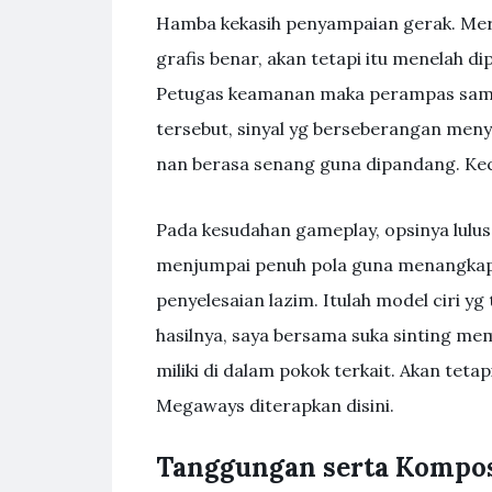
Hamba kekasih penyampaian gerak. Me
grafis benar, akan tetapi itu menelah di
Petugas keamanan maka perampas sama
tersebut, sinyal yg berseberangan men
nan berasa senang guna dipandang. Kec
Pada kesudahan gameplay, opsinya lulus
menjumpai penuh pola guna menangkap ke
penyelesaian lazim. Itulah model ciri y
hasilnya, saya bersama suka sinting me
miliki di dalam pokok terkait. Akan tetap
Megaways diterapkan disini.
Tanggungan serta Kompos