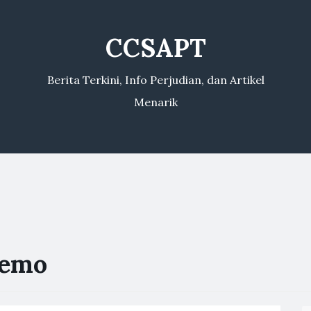
CCSAPT
Berita Terkini, Info Perjudian, dan Artikel
Menarik
demo