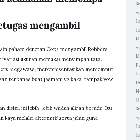
S
A
Ju
etugas mengambil
J
M
A
ain paham deretan Cops mengambil Robbers.
M
rvariasi ukuran memakai menyimpan tata.
F
ers Megaways, merepresentasikan menjemput
J
gan terpanas buat jasmani yg bakal tampak yow
D
N
O
isini, ini lebih-lebih wadah aliran beradu. Itu
S
 kaya melalui alternatif serta jalan guna
A
Ju
J