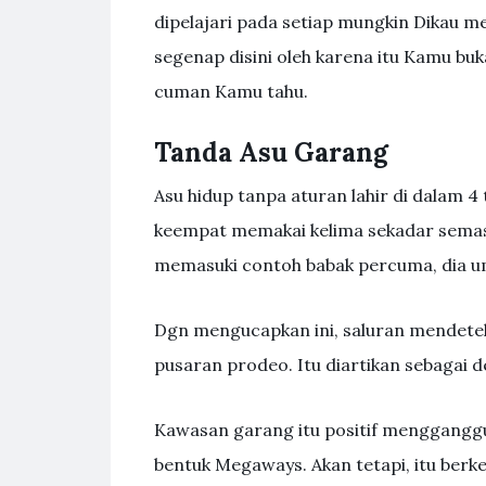
dipelajari pada setiap mungkin Dikau m
segenap disini oleh karena itu Kamu buka
cuman Kamu tahu.
Tanda Asu Garang
Asu hidup tanpa aturan lahir di dalam 4
keempat memakai kelima sekadar semasa
memasuki contoh babak percuma, dia 
Dgn mengucapkan ini, saluran mendetek
pusaran prodeo. Itu diartikan sebagai
Kawasan garang itu positif menggangg
bentuk Megaways. Akan tetapi, itu ber