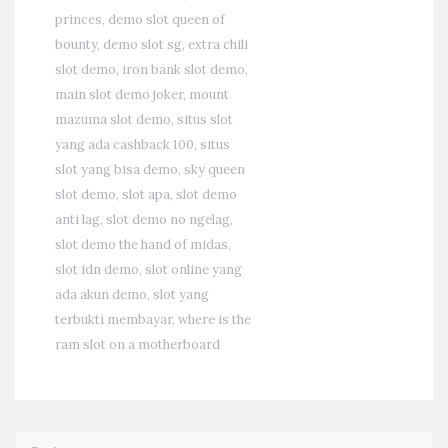
princes
,
demo slot queen of
bounty
,
demo slot sg
,
extra chili
slot demo
,
iron bank slot demo
,
main slot demo joker
,
mount
mazuma slot demo
,
situs slot
yang ada cashback 100
,
situs
slot yang bisa demo
,
sky queen
slot demo
,
slot apa
,
slot demo
anti lag
,
slot demo no ngelag
,
slot demo the hand of midas
,
slot idn demo
,
slot online yang
ada akun demo
,
slot yang
terbukti membayar
,
where is the
ram slot on a motherboard