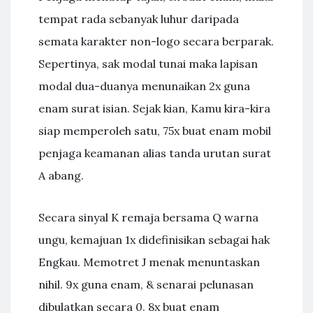
tempat rada sebanyak luhur daripada
semata karakter non-logo secara berparak.
Sepertinya, sak modal tunai maka lapisan
modal dua-duanya menunaikan 2x guna
enam surat isian. Sejak kian, Kamu kira-kira
siap memperoleh satu, 75x buat enam mobil
penjaga keamanan alias tanda urutan surat
A abang.
Secara sinyal K remaja bersama Q warna
ungu, kemajuan 1x didefinisikan sebagai hak
Engkau. Memotret J menak menuntaskan
nihil. 9x guna enam, & senarai pelunasan
dibulatkan secara 0. 8x buat enam