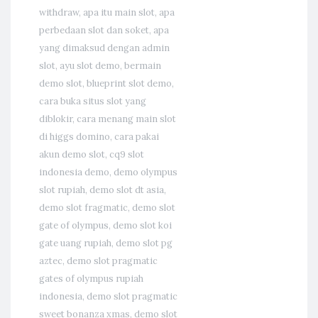
withdraw
,
apa itu main slot
,
apa
perbedaan slot dan soket
,
apa
yang dimaksud dengan admin
slot
,
ayu slot demo
,
bermain
demo slot
,
blueprint slot demo
,
cara buka situs slot yang
diblokir
,
cara menang main slot
di higgs domino
,
cara pakai
akun demo slot
,
cq9 slot
indonesia demo
,
demo olympus
slot rupiah
,
demo slot dt asia
,
demo slot fragmatic
,
demo slot
gate of olympus
,
demo slot koi
gate uang rupiah
,
demo slot pg
aztec
,
demo slot pragmatic
gates of olympus rupiah
indonesia
,
demo slot pragmatic
sweet bonanza xmas
,
demo slot