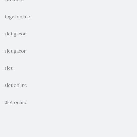
togel online
slot gacor
slot gacor
slot
slot online
Slot online