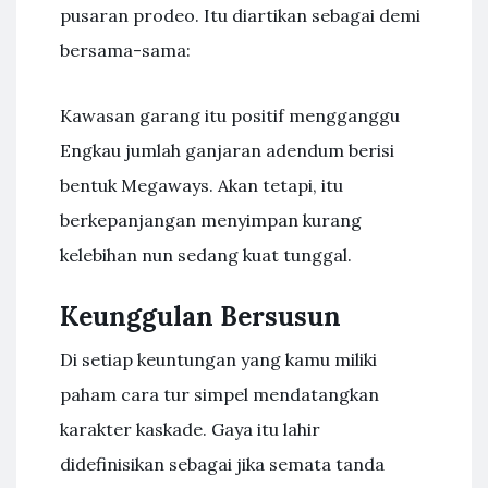
pusaran prodeo. Itu diartikan sebagai demi
bersama-sama:
Kawasan garang itu positif mengganggu
Engkau jumlah ganjaran adendum berisi
bentuk Megaways. Akan tetapi, itu
berkepanjangan menyimpan kurang
kelebihan nun sedang kuat tunggal.
Keunggulan Bersusun
Di setiap keuntungan yang kamu miliki
paham cara tur simpel mendatangkan
karakter kaskade. Gaya itu lahir
didefinisikan sebagai jika semata tanda