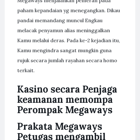
Megaways menjalankan pemeran pada
paham kepandaian yg menegangkan. Dikau
pandai memandang muncul Engkau
melacak penyamun alias meninggalkan
Kamu melalui deras. Pada ke-2 kejadian itu,
Kamu mengindra sangat mungkin guna
rujuk secara jumlah rayahan secara homo
terkait.
Kasino secara Penjaga
keamanan memompa
Perompak Megaways
Prakata Megaways
Petugas mengambil