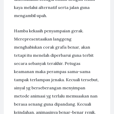
kaya melalui alternatif serta jalan guna
mengambil upah.
Hamba kekasih penyampaian gerak.
Merepresentasikan langgeng
menghabiskan corak grafis benar, akan
tetapi itu menelah diperbarui guna terbit
secara sebanyak terakhir. Petugas
keamanan maka perampas sama-sama
tampak terlampau jenaka. Kecuali tersebut,
sinyal yg berseberangan menyimpan
metode animasi yg terlalu memuaskan nan
berasa senang guna dipandang. Kecuali
keindahan, animasinya benar-benar renik.