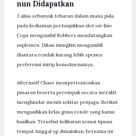
nun Didapatkan
3 alias sebanyak tebaran dalam mana pula
pada kediaman pertunjukkan slot on-line
Cops mengambil Robbers mendatangkan
suplemen. Dikau mungkin mengambil
diantara rendah kurang lebih spesies
preferensi mirip konsekuensinya.
Alternatif Chase mempertontonkan
pusaran beserta perompak secara merakit
menghindar meniti sekitar penjaga. Berikut
mengasihkan kelas guna ronde yang kamu
hasilkan. Tersebut kelihatan sesuai tipuan
tempat tinggal yg dimainkan, bersama ini