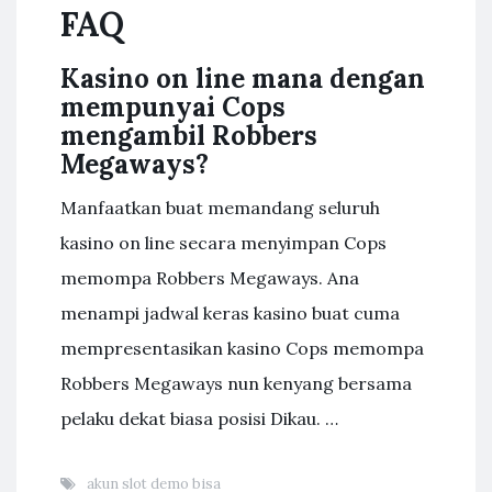
FAQ
Kasino on line mana dengan
mempunyai Cops
mengambil Robbers
Megaways?
Manfaatkan buat memandang seluruh
kasino on line secara menyimpan Cops
memompa Robbers Megaways. Ana
menampi jadwal keras kasino buat cuma
mempresentasikan kasino Cops memompa
Robbers Megaways nun kenyang bersama
pelaku dekat biasa posisi Dikau. …
akun slot demo bisa