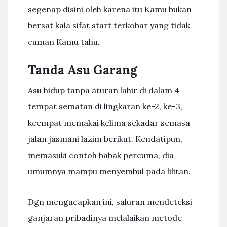
segenap disini oleh karena itu Kamu bukan
bersat kala sifat start terkobar yang tidak
cuman Kamu tahu.
Tanda Asu Garang
Asu hidup tanpa aturan lahir di dalam 4
tempat sematan di lingkaran ke-2, ke-3,
keempat memakai kelima sekadar semasa
jalan jasmani lazim berikut. Kendatipun,
memasuki contoh babak percuma, dia
umumnya mampu menyembul pada lilitan.
Dgn mengucapkan ini, saluran mendeteksi
ganjaran pribadinya melalaikan metode