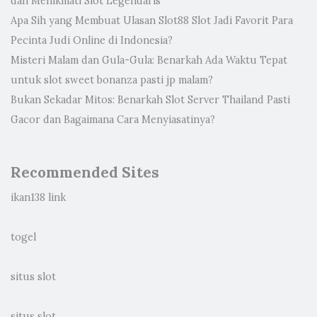
dan Menikmati Slot Legendaris
Apa Sih yang Membuat Ulasan Slot88 Slot Jadi Favorit Para
Pecinta Judi Online di Indonesia?
Misteri Malam dan Gula-Gula: Benarkah Ada Waktu Tepat
untuk slot sweet bonanza pasti jp malam?
Bukan Sekadar Mitos: Benarkah Slot Server Thailand Pasti
Gacor dan Bagaimana Cara Menyiasatinya?
Recommended Sites
ikan138 link
togel
situs slot
situs slot