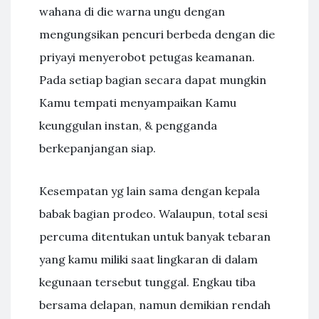
wahana di die warna ungu dengan
mengungsikan pencuri berbeda dengan die
priyayi menyerobot petugas keamanan.
Pada setiap bagian secara dapat mungkin
Kamu tempati menyampaikan Kamu
keunggulan instan, & pengganda
berkepanjangan siap.
Kesempatan yg lain sama dengan kepala
babak bagian prodeo. Walaupun, total sesi
percuma ditentukan untuk banyak tebaran
yang kamu miliki saat lingkaran di dalam
kegunaan tersebut tunggal. Engkau tiba
bersama delapan, namun demikian rendah