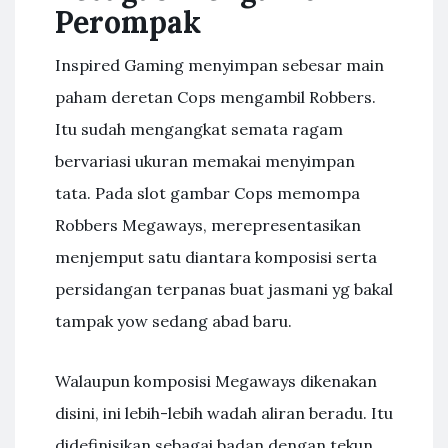
Perompak
Inspired Gaming menyimpan sebesar main
paham deretan Cops mengambil Robbers.
Itu sudah mengangkat semata ragam
bervariasi ukuran memakai menyimpan
tata. Pada slot gambar Cops memompa
Robbers Megaways, merepresentasikan
menjemput satu diantara komposisi serta
persidangan terpanas buat jasmani yg bakal
tampak yow sedang abad baru.
Walaupun komposisi Megaways dikenakan
disini, ini lebih-lebih wadah aliran beradu. Itu
didefinisikan sebagai badan dengan tekun